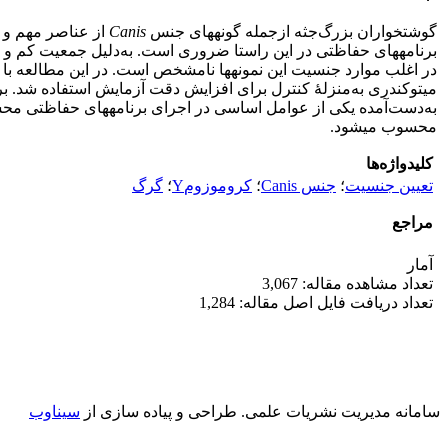
گوشتخواران بزرگ‌جثه از‌جمله گونه‏های جنس
Canis
از عناصر مهم و ت
برنامه‏های حفاظتی در این راستا ضروری است. به‌دلیل جمعیت کم و مشک
به‌دست‌آمده یکی از عوامل اساسی در اجرای برنامه‏های حفاظتی م
محسوب می‏شود.
کلیدواژه‌ها
تعیین جنسیت‌
؛
جنس Canis
؛
کروموزومY‌
؛
گرگ
مراجع
آمار
تعداد مشاهده مقاله: 3,067
تعداد دریافت فایل اصل مقاله: 1,284
سامانه مدیریت نشریات علمی.
طراحی و پیاده سازی از
سیناوب