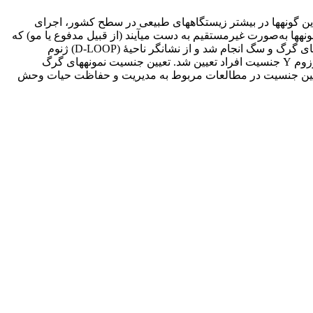
این گونه‏ها در بیشتر زیستگاه‏های طبیعی در سطح کشور، اجرای
‏‏ها به‌صورت غیرمستقیم به دست می‏آیند (از قبیل مدفوع یا مو) که
در اغلب موارد جنسیت این نمونه‏ها نامشخص است. در این مطالعه با به‌کارگیری نشانگر‏های ریزماهوارۀ کروموزوم Y، تعیین جنسیت نمونه‏های گرگ و سگ انجام شد و از نشانگر ناحیۀ (D-LOOP) ژنوم
میتوکندری به‌منزلۀ کنترل برای افزایش دقت آزمایش استفاده شد. براساس تشکیل شدن یا نشدن باند در دو جایگاه ریزماهواره ویژۀ کروموزوم Y جنسیت افراد تعیین شد. تعیین جنسیت نمونه‏های گرگ
 تعیین جنسیت در مطالعات مربوط به مدیریت و حفاظت حیات وحش