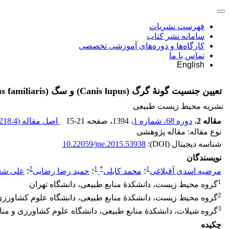
فهرست نشریات
سامانه نشر کتاب
کارگاه‌ها و دوره‌های آموزشی تخصصی
تماس با ما
English
تعیین جنسیت گونۀ گرگ (Canis lupus) و سگ (Canis lupus familiaris) با استفاده از نشانگرهای ریزماهواره کروموزوم Y
نشریه محیط زیست طبیعی
مقاله 2
،
دوره 68، شماره 1
، 1394
، صفحه
15-21
اصل مقاله (
218.4 K
نوع مقاله: مقاله پژوهشی
شناسه دیجیتال (DOI):
10.22059/jne.2015.53938
نویسندگان
2
1
*
1
مرضیه اسدی آقبلاغی
؛
محمد کابلی
؛
حمید رضا رضایی
؛
علی شع
1
گروه محیط زیست، دانشکدۀ منابع طبیعی، دانشگاه تهران
2
گروه محیط زیست، دانشکدۀ منابع طبیعی، دانشگاه علوم کشاورزی
3
گروه شیلات، دانشکدۀ منابع طبیعی، دانشگاه علوم کشاورزی و منا
چکیده