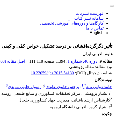
فهرست نشریات
سامانه نشر کتاب
کارگاه‌ها و دوره‌های آموزشی تخصصی
تماس با ما
English
تأثیر دگرگرده‌افشانی بر درصد تشکیل، خواص کمّی و کیفی م
علوم باغبانی ایران
مقاله 9
،
دوره 46، شماره 1
، 1394
، صفحه
111-118
اصل مقاله (
03 K
نوع مقاله: مقاله پژوهشی
شناسه دیجیتال (DOI):
10.22059/ijhs.2015.54130
نویسندگان
3
2
1
*
حامد دولتی بانه
؛
نرجس خاتون عابدی
؛
رسول جلیلی مرندی
1
دانشیار پژوهشی، مرکز تحقیقات کشاورزی و منابع طبیعی ارومیه
2
کارشناس ارشد باغبانی، مدیریت جهاد کشاورزی خلخال
3
دانشیار گروه باغبانی دانشگاه ارومیه
چکیده