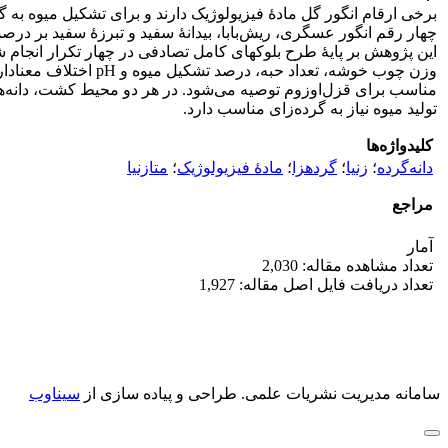
برخی ارقام انگور گل مادۀ فیزیولوژیک دارند و برای تشکیل میوه به
این پژوهش بر پایۀ طرح بلوک‏های کامل تصادفی در چهار تکرار انجام شد
وزن چوب خوشه، تعداد
مناسب برای قزل‌اوزوم توصیه می‌شود. در هر دو محیط کشت، دانه‌‏ها
تولید میوه نیاز به گرده‌زای مناسب دارد.
کلیدواژه‌ها
دانه‌گرده
؛
زنیا
؛
گرده‏زا
؛
مادۀ فیزیولوژیک
؛
متازنیا
مراجع
آمار
تعداد مشاهده مقاله: 2,030
تعداد دریافت فایل اصل مقاله: 1,927
سامانه مدیریت نشریات علمی.
طراحی و پیاده سازی از
سیناوب