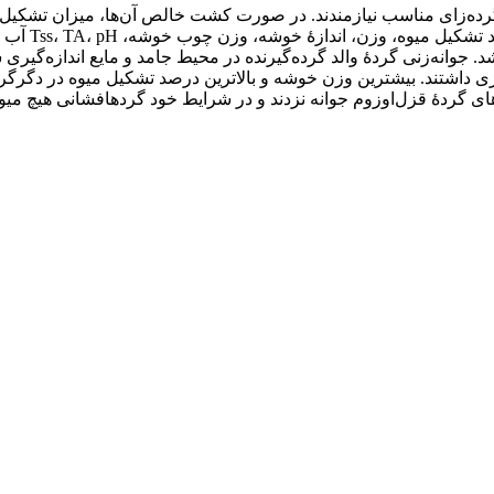
 گرده‌زای مناسب نیازمندند. در صورت کشت خالص آن‌ها، میزان تشکیل 
چهار رقم انگ
. جوانه‌زنی گردۀ والد گرده‌گیرنده در محیط جامد و مایع اندازه‌گیری
 حبه، درصد تشکیل میوه و pH اختلاف معنا‏داری داشتند. بیشترین وزن خوشه و بالاترین درصد تشک
ی گردۀ قزل‌اوزوم جوانه نزدند و در شرایط خود گرده‏افشانی هیچ میو