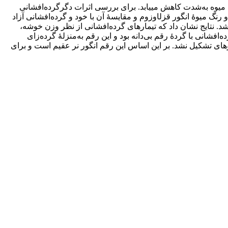
میوه به‌شدت کاهش می‏یابد. برای بررسی اثرات دگرگرده‌افشانی
ور عسگری، ریش‌بابا، بی‏دانۀ سفید و تبرزۀ سفید بر درصد تشکیل میوه، وزن، اندازۀ خوشه، وزن چوب خوشه، Tss، TA، pH آب و رنگ میوۀ انگور قزل‏اوزوم و مقایسۀ آن با خود و گرده‌افشانی آزاد
 شد. نتایج نشان داد که تیمارهای گرده‌افشانی از نظر وزن خوشه،
یل میوه در دگرگرده‌افشانی با گردۀ رقم بی‌دانه بود و این رقم به‌منزلۀ گرده‌زای
ه‏ای تشکیل نشد. بر این اساس این رقم انگور نر عقیم است و برای