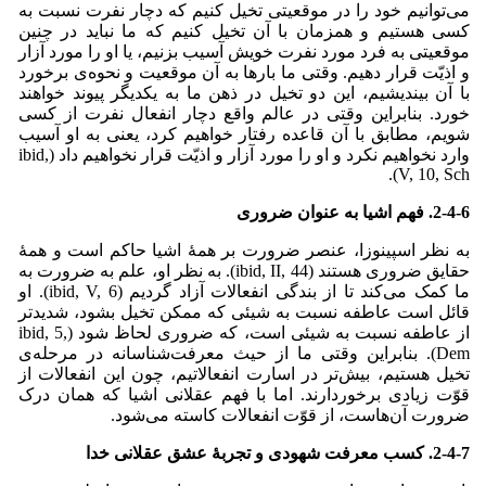
می‌‌توانیم خود را در موقعیتی تخیل کنیم که دچار نفرت نسبت به
کسی هستیم و همزمان با آن تخیل کنیم که ما نباید در چنین
موقعیتی به فرد مورد نفرت خویش آسیب بزنیم، یا او را مورد آزار
و اذیّت قرار دهیم. وقتی ما بارها به آن موقعیت و نحوه‌ی برخورد
با آن بیندیشیم، این دو تخیل در ذهن ما به یکدیگر پیوند خواهند
خورد. بنابراین وقتی در عالم واقع دچار انفعال نفرت از کسی
شویم، مطابق با آن قاعده رفتار خواهیم کرد، یعنی به او آسیب
وارد نخواهیم نکرد و او را مورد آزار و اذیّت قرار نخواهیم داد (ibid,
V, 10, Sch).
2-4-6.
فهم اشیا به عنوان ضروری
به نظر اسپینوزا، عنصر ضرورت بر همۀ اشیا حاکم است و همۀ
حقایق ضروری هستند (ibid, II, 44). به نظر او، علم به ضرورت به
ما کمک می‌‌کند تا از بندگی انفعالات آزاد گردیم (ibid, V, 6). او
قائل است عاطفه نسبت به شیئی که ممکن تخیل بشود، شدیدتر
از عاطفه نسبت به شیئی است، که ضروری لحاظ شود (ibid, 5,
Dem). بنابراین وقتی ما از حیث معرفت‌شناسانه در مرحله‌ی
تخیل هستیم، بیش‌تر در اسارت انفعالاتیم، چون این انفعالات از
قوّت زیادی برخوردارند. اما با فهم عقلانی اشیا که همان درک
ضرورت آن‌هاست، از قوّت انفعالات کاسته می‌‌شود.
2-4-7. کسب معرفت شهودی و تجربۀ عشق عقلانی خدا