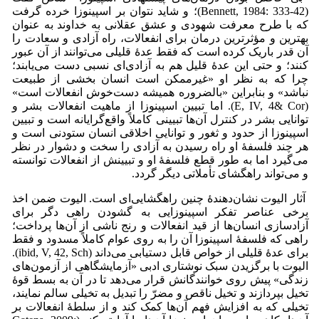
(Bennett, 1984: 333-42)؛ و شاید نتوان بر اسپینوزا خرده گرفت
که با طرح معرفت شهودی و عشق عقلانی به خداوند به عنوان
بهترین و مؤثرترین درمان برای انفعالات، راه آزادی و سعادت را
آن قدر باریک کرده است که فقط عدۀ قلیلی می‌توانند از آن عبور
کنند؛ و حتی این عدۀ قلیل هم به آزادی‌ای نسبی دست می‌‌یابند؛
چرا که به نظر او «غیرممکن است انسان بخشی از طبیعت
نباشد» و بنابراین «بالضروره همیشه دست‌خوش انفعالات است»
(E, IV, 4& Cor). اما تبیین اسپینوزا از ماهیت انفعالات بشر و
توانایی بشر در کنترل آن‌ها تبیینی کاملاً واقع‌گرایانه است و تبیین
اسپینوزا از حدود و ثغور و توانایی اخلاقی انسان ستودنی است و
هر چند فلسفۀ او راه رسیدن به آزادی را سخت و دشوار در نظر
می‌‌گیرد اما به طور قطع فلسفۀ او و تبیینش از انفعالات توانسته
و می‌‌تواند راهگشای تأملاتی دیگر گردد.
آثار الیوت نشان‌دهندۀ چنین راهگشایی‌ای است. الیوت ضمن اخذ
برخی عناصر تفکر اسپینوزایی به گشودن راهی دگر برای
آزادسازی انسان‌ها از قید انفعالات و رنج ناشی از آن‌ها پرداخت؛
راهی که فلسفۀ اسپینوزا آن را به روی عوام کاملاً مسدود و فقط
برای عدۀ قلیلی از خواص قابل دستیابی می‌داند (ibid, V, 42, Sch).
الیوت با برگزیدن سبک نوشتاری ادبی «آزمایشگاهی از آزمون‌های
زندگی» پیش روی خوانندگانش قرار می‌‌دهد تا در آن به بسط قوۀ
تخیل بپردازند و تخیل ناقص و مضرّ را تبدیل به تخیلی سالم نمایند،
تخیلی که به افزایش فهم آن‌ها کمک کند و از سلطۀ انفعالات بر