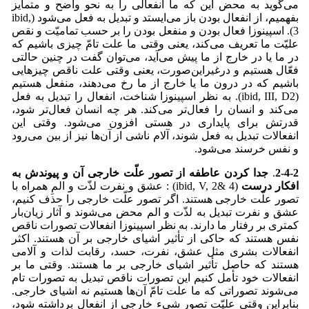
می‌‌گوید به محض این که ما انفعالی را به نحو واضح و متمایز
بفهمیم، از انفعال بودن باز می‌‌ایستد و تبدیل به فعل می‌‌شود (ibid,
3). اسپینوزا فعال بودن و منفعل بودن را بر حسب تمامیّت و نقص
علیّت ما تعریف می‌کند، یعنی وقتی ما علت تامّ چیزی باشیم که
در ما یا در خارج از ما پیش می‌آید، می‌توان گفت در چنین حالتی
فعّال هستیم و درغیراین‌صورت، یعنی وقتی علت ناقص چیزهایی
باشیم که در درون ما یا خارج از ما رخ می‌دهند، منفعل هستیم
(ibid, III, D2). به نظر اسپینوزا شناخت، انفعال را تبدیل به فعل
می‌کند و انسان را فعال‌تر می‌کند. هر چه انسان فعال‌تر شود،
قدرتش برای پایداری در هستی افزون می‌شود. وقتی این
انفعالات تبدیل به فعل شوند، آلام ناشی از آن‌ها نیز از بین می‌‌رود
و نفس خرسند می‌‌شود.
2-4-2
.
جدا کردن عاطفه از تصور علّت خارجی آن و پیوندش به
افکار درست
(ibid, V, 2& 4) : عشق و نفرت لذّت و المِ همراه با
تصور علّت خارجی هستند. اگر تصور علّت خارجی را حذف کنیم،
عشق و نفرت تبدیل به لذّت و الم محض می‌‌شوند و آثار زیان‌بار
کمتری بر رفتار ما دارند. به نظر اسپینوزا انفعالات تصورات ناقص
نفس هستند که حاکی از تأثیر اشیای خارجی بر آن هستند. اکثر
انفعالات بشری مثل عشق، نفرت، حسد، رقابت لذات و آلامی‌
هستند که حاصل تأثیر اشیای خارجی بر ما هستند. وقتی ما بر
انفعالات خود تأمل کنیم این تصورات ناقص تبدیل به تصورات تام
می‌‌شوند تصوراتی که ما علت تامّ آن‌ها هستیم نه اشیای خارجی.
بنابراین وقتی علیّت تصور شیء خارجی از انفعال برداشته شود،