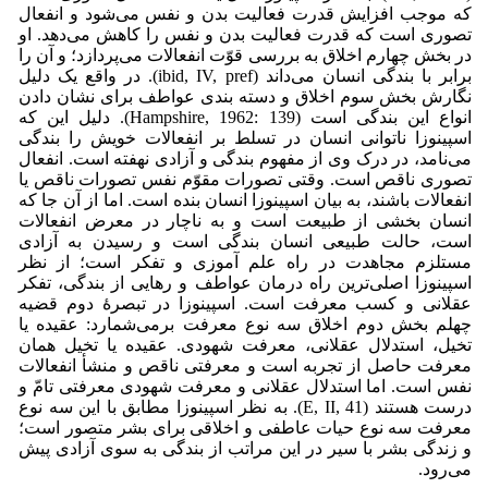
که موجب افزایش قدرت فعالیت بدن و نفس می‌شود و انفعال
تصوری است که قدرت فعالیت بدن و نفس را کاهش می‌دهد. او
در بخش چهارم اخلاق به بررسی قوّت انفعالات می‌‌پردازد؛ و آن را
برابر با بندگی انسان می‌‌داند (ibid, IV, pref). در واقع یک دلیل
نگارش بخش سوم اخلاق و دسته بندی عواطف برای نشان دادن
انواع این بندگی است (Hampshire, 1962: 139). دلیل این که
اسپینوزا ناتوانی انسان در تسلط بر انفعالات خویش را بندگی
می‌‌نامد، در درک وی از مفهوم بندگی و آزادی نهفته است. انفعال
تصوری ناقص است. وقتی تصورات مقوّم نفس تصورات ناقص یا
انفعالات باشند، به بیان اسپینوزا انسان بنده است. اما از آن جا که
انسان بخشی از طبیعت است و به ناچار در معرض انفعالات
است، حالت طبیعی انسان بندگی است و رسیدن به آزادی
مستلزم مجاهدت در راه علم آموزی و تفکر است؛ از نظر
اسپینوزا اصلی‌ترین راه درمان عواطف و رهایی از بندگی، تفکر
عقلانی و کسب معرفت است. اسپینوزا در تبصرۀ دوم قضیه
چهلم بخش دوم اخلاق سه نوع معرفت برمی‌شمارد: عقیده یا
تخیل، استدلال عقلانی، معرفت شهودی. عقیده یا تخیل همان
معرفت حاصل از تجربه است و معرفتی ناقص و منشأ انفعالات
نفس است. اما استدلال عقلانی و معرفت شهودی معرفتی تامّ و
درست هستند (E, II, 41). به نظر اسپینوزا مطابق با این سه نوع
معرفت سه نوع حیات عاطفی و اخلاقی برای بشر متصور است؛
و زندگی بشر با سیر در این مراتب از بندگی به سوی آزادی پیش
می‌‌رود.