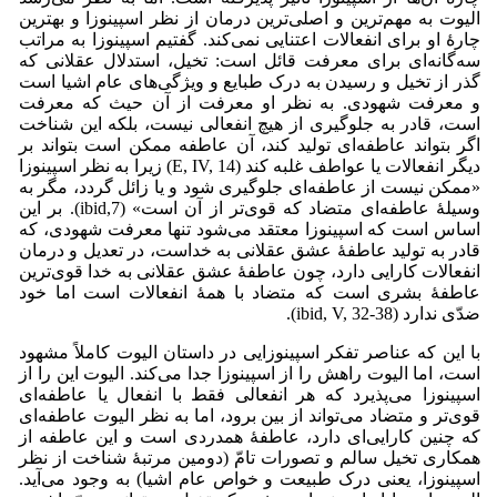
الیوت به مهم‌ترین و اصلی‌ترین درمان از نظر اسپینوزا و بهترین
چارۀ او برای انفعالات اعتنایی نمی‌‌کند. گفتیم اسپینوزا به مراتب
سه‌گانه‌ای برای معرفت قائل است: تخیل، استدلال عقلانی که
گذر از تخیل و رسیدن به درک طبایع و ویژگی‌های عام اشیا است
و معرفت شهودی. به نظر او معرفت از آن حیث که معرفت
است، قادر به جلوگیری از هیچ انفعالی نیست، بلکه این شناخت
اگر بتواند عاطفه‌ای تولید کند، آن عاطفه ممکن است بتواند بر
دیگر انفعالات یا عواطف غلبه کند (E, IV, 14) زیرا به نظر اسپینوزا
«ممکن نیست از عاطفه‌ای جلوگیری شود و یا زائل گردد، مگر به
وسیلۀ عاطفه‌ای متضاد که قوی‌تر از آن است» (ibid,7). بر این
اساس است که اسپینوزا معتقد می‌شود تنها معرفت شهودی، که
قادر به تولید عاطفۀ عشق عقلانی به خداست، در تعدیل و درمان
انفعالات کارایی دارد، چون عاطفۀ عشق عقلانی به خدا قوی‌ترین
عاطفۀ بشری است که متضاد با همۀ انفعالات است اما خود
ضدّی ندارد (ibid, V, 32-38).
با این که عناصر تفکر اسپینوزایی در داستان الیوت کاملاً مشهود
است، اما الیوت راهش را از اسپینوزا جدا می‌کند. الیوت این را از
اسپینوزا می‌پذیرد که هر انفعالی فقط با انفعال یا عاطفه‌ای
قوی‌تر و متضاد می‌تواند از بین برود، اما به نظر الیوت عاطفه‌ای
که چنین کارایی‌ای دارد، عاطفۀ همدردی است و این عاطفه از
همکاری تخیل سالم و تصورات تامّ (دومین مرتبۀ شناخت از نظر
اسپینوزا، یعنی درک طبیعت و خواص عام اشیا) به وجود می‌‌آید.