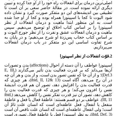
اصلی‌ترین درمان برای انفعالات راه خود را از او جدا کرده و تبیین
دیگری ارائه نموده است. در مقالۀ حاضر سعی بر آن است تا
تطبیقی بین اندیشه‌های این دو متفکر صورت گیرد و نشان داده
شود الیوت تا کجا با اسپینوزا همراه بوده و کجا از او جدا شده
است. به این منظور ابتدا ماهیت و درمان انفعالات از نظر
اسپینوزا را بر اساس کتاب اخلاق او توضیح می‌دهیم. سپس
ماهیت و درمان انفعالات عشق و نفرت را از نظر جورج الیوت و
بر اساس کتاب حجاب پس‌زدۀ او شرح می‌دهیم؛ و در پایان به
شرح تفاوت اساسی این دو متفکر در باب درمان انفعالات
می‌پردازیم.
2.قوّت انفعالات از نظر اسپینوزا
اسپینوزا عواطف را آن دسته از احوال (affections) بدن و تصورات
آن‌ها می‌‌داند که بر قدرت فعالیت بدن تأثیر می‌‌گذارند (E, III,
Def.3)؛ و از آن جا که نفس تصور بدن است، و از بدن و هر آن چه
در آن رخ می‌‌دهد، آگاه است (ibid, II, 12& 13)، هر چیزی که
قدرت فعالیت بدن را افزایش دهد، تصور آن هم قدرت اندیشۀ
نفس را افزون می‌‌کند؛ و هر چیزی که قدرت فعالیت بدن را
کاهش دهد، تصور آن نیز قدرت تفکر نفس را کاهش می‌‌دهد (ibid,
III, 11). عواطف بر دو قسم هستند: عاطفۀ فعال یا فعل و عاطفۀ
منفعل یا انفعال. فعل عاطفه‌ای است که انسان علت تامّ آن
است؛ ولی انفعال عاطفه‌ای است که انسان علت ناقص آن است
(ibid, Def. 3). به نظر اسپینوزا فعل یا عاطفۀ فعال تصوری است