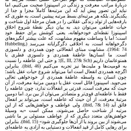
دربارۀ مراتب معرفت و زندگی در اسپینوزا صحبت می‌‌کنیم، اما
نباید این تصور پیش آید که این مرتبه‌ها کاملاً مجزا و جدا از
یکدیگرند. بلکه هر مرتبه‌ای بسط مرتبه پیشین است، به طوری که
بارقه‌هایی از تولد زندگی عقلانی را در همان مرحلۀ اول شناخت و
حیات عاطفی می‌‌توان دید. به بیان دیگر نقطۀ شروع اخلاق
اسپینوزا نقطه‌ای خودخواهانه، یعنی کوشش برای حفظ خود
است؛ اما با وساطت مفهوم مشابهت، که علت بیشتر انگیزه‌های
دگرخواهانه است، به اخلاقی دگرگرایانه می‌‌رسد (Hubbeling,
1964: 74). مشابهت مبنای انفعالاتی چون همدردی و دلسوزی
است. ما انسان‌ها عاطفۀ همدردی و دلسوزی فطری با
همنوعانمان داریم (E, III, 27& Sch)؛ و حتی این عاطفه را نسبت
به قومیت‌ها و ملیت‌ها نیز تجربه می‌‌کنیم (ibid, 46). بنابراین
اگرچه همدردی انفعال است اما می‌‌تواند شروع حیات عقل باشد؛
چون انسان به واسطه عاطفۀ همدردی از خودخواهی تعالی
می‌‌جوید. اسپینوزا قائل است عقل یا دومین مرتبۀ معرفت، از آن
حیث که معرفت است، قدرتی بر انفعالات ندارد، چون عاطفه را
فقط با عاطفه‌ای قوی‌تر و متضادتر می‌توان از بین برد. اما دومین
مرتبۀ معرفت، از آن حیث که عاطفه است، می‌تواند بر انفعال
فائق آید (ibid, 7& 14). ولی عواطف و خواهش‌هایی که از این
مرتبه از شناخت حاصل می‌شوند، ممکن است «به وسیلۀ
خواهش‌های متعدد دیگری که از عواطف مستولی بر ما ناشی
می‌شوند از بین بروند یا از آن‌ها جلوگیری شود» (ibid, 15). بنابراین
برای رهایی کامل از قید انفعالات و دستیابی به آزادی به عاطفه‌ای