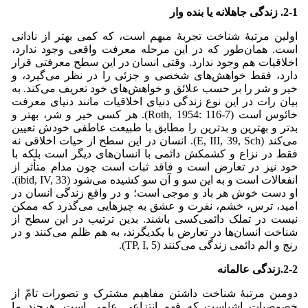
2-1. زندگی جاهلانه یا بنده وار
اولین مرتبۀ شناخت تجربۀ مبهم است، که کمی بهتر از نادانی
است. همان‌طور که در این مرحله معرفت واقعی وجود ندارد،
اخلاقیات هم وجود ندارد. وقتی انسان در این سطح معرفتی قرار
دارد، فقط خواهش‌های شخصی و جزئی را در نظر می‌‌گیرد، و
خیر و شر را بر حسب علائق و خواهش‌های خود تعریف می‌‌کند. به
بیان رات در این نوع زندگی دنیای اخلاقیات مانند دنیای معرفت
خائوس است (Roth, 1954: 116-7). هر کسی خیر و شر، بهتر و
بدتر و بهترین و بدترین را مطابق با طبیعت عاطفی خودش تعیین
می‌‌کند (E, III, 39, Sch). انسان در این سطح از حیات اخلاقی نه
فقط در نزاع و کشمکش دائمی با انسان‌های دیگر است بلکه با
خود نیز در تعارض است و فاقد ثبات است چون مدام متأثر از
انفعالات است و به این سو و آن سو کشیده می‌‌شود (ibid, IV, 33).
او دست خوش هر باد و موجی است؛ و در واقع زندگی انسان در
امید، ترس، خشم، نفرت و عشق به چیزهایی می‌‌گذرد که ممکن
نیست در تملک دائمی‌کسی باشند. بدین ترتیب در این سطح از
شناخت انسان‌ها در تعارض با یکدیگرند، به هم ظلم می‌‌کنند و در
رنج و الم دائمی ‌زندگی می‌‌کنند (TP, I, 5).
2-2.زندگی عالمانه
دومین مرتبۀ شناخت داشتن مفاهیم مشترک و تصورات تامّ از
خصوصیات اشیاست که فهم انتزاعی علمی است. هرچند ما