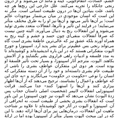
خشم، حسادت، انتقام‌جویی، کینه و مانند آن می‌‌شوند و از درون
رنجی جانکاه را تجربه می‌‌کنند. علل خارجی این رنج‌ها هر چه
باشد، علت بنیادین آن‌ها در درون طبیعت انسانی است. مگر نه
این است که انسان موجودی در میان بی‌شمار موجودات عالم
است؛ بر آن‌ها تأثیر می‌‌نهد و آن‌ها نیز او را به طرق مختلف متأثر
می‌‌نمایند! در فرایند این تأثیر و تأثرها، انفعالات متعدد بشری تولید
می‌شوند و این انفعالات رنج به دنبال می‌‌آورند. البته چنین نیست
که صرفاً انفعالات منفی‌ای چون حسد و خشم و کینه رنج به
همراه آورند بلکه عشق نیز که عالی‌ترین عاطفۀ بشری است گاه
می‌تواند رنجی بس عظیم‌تر برای بشر پدید آرد. اسپینوزا و جورج
الیوت متفکرانی هستند که در این باره اندیشیده‌اند و کوشیده‌اند تا
به مدد فلسفه و ادبیات راهی فراروی بشر بگشایند و از آلامش
بکاهند. الیوت، مترجم آثار اسپینوزا، و بسیار تحت تأثیر فلسفۀ او
بوده است. هر دوی این متفکران عواطف بشری را ناشی از
طبیعت عام بشری دانسته‌اند و خود را از آن دسته متفکرانی که
انسان را نوعی «حکومت در حکومت» می‌انگارند و «به جای این
که عواطف و اعمال را بشناسند، ترجیح می‌دهند که از آن‌ها اظهار
بیزاری کنند و آن‌ها را استهزا کنند» جدا می‌کنند. قرائت
اسپینوزایی انفعالات لاتیمر (شخصیت اصلی داستان حجاب پس
زدۀ الیوت) نشان می‌دهد که الیوت نیز چون اسپینوزا بر این باور
است که انفعالات بشری بخشی از طبیعت است، نه انحرافی از
آن. اسپینوزا و الیوت در آثار خود کوشیده‌اند تا علاوه بر شناخت
ماهیت این انفعالات، درمان‌هایی نیز برای آن‌ها ارائه دهند. با این
که در این مبحث الیوت بسیار متأثر از اسپینوزا بوده اما در ارائۀ