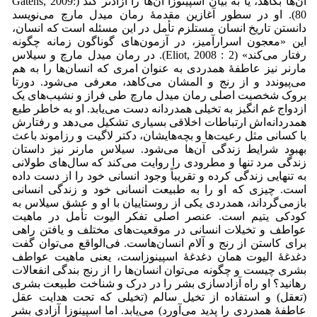
آن‌ها بکاهد، یا به بیان اسپینوزا آن‌ها را آزادتر کند (Gatens, 2009:
80). او در سطور آغازین مقدمۀ رمان میدل مارچ می‌‌نویسد
دانستن تاریخ انسان مستلزم تأمل در این مسئله است که انسان،
این «معجون اسرارآمیز، در آزمون‌های گوناگون زمانه چگونه
رفتار می‌‌کند» (Eliot, 2008 : 2). در رمان میدل مارچ و سیلاس
مارنر نیز عاطفۀ همدردی به عنوان امری که انسان‌ها را به هم
می‌‌پیوندد و از رنج و المشان می‌‌کاهد، معرفی می‌‌شود. دورتا
بروک شخصیت اصلی رمان میدل مارچ طی فراز و نشیب‌های یک
ازدواج غم انگیز به تخیلی همدردانه دست می‌‌یابد. او به خاطر طبع
همدردانه‌اش ارتباطات اخلاقی بسیاری تشکیل می‌‌دهد و رفتارش
با کسانی مثل رعیت‌ها و بچه‌هایشان، دکتر لاگیت و رزاموند باعث
بهبود شرایط زندگی آن‌ها می‌‌شود. سیلاس مارنر نیز داستان
زندگی مرد تنها و مطرودی را روایت می‌‌کند که سال‌های طولانی
به تنهایی زندگی کرده و تقریباً وجود انسانی خود را از دست داده
است. چیزی که او را به طبیعت انسانی خود و زندگی انسانی
بازمی‌‌گرداند، همدردی یکی از روستاییان با او و عشق سیلاس به
کودکی یتیم است. عنصر اصلی تفکر الیوت تأمل در ماهیت
عواطف و تخیلات انسانی در موقعیت‌های مختلف و یافتن راهی
برای کاستن از رنج و آلام انسان‌هاست. فی‌الواقع می‌‌توان گفت
دغدغۀ الیوت همان دغدغۀ اسپینوزاست، یعنی ماهیت عواطف
بشری چیست و چگونه می‌‌توان انسان‌ها را از رنج بندگی انفعالات
رهانید؟ او راه آزادسازی بشر را در درک و شناخت طبیعت بشری
(تعقل) و استفاده از تخیل سالم (تخیلی که تحت هدایت عقل
عاطفۀ همدردی را پدید می‌‌آورد) می‌‌یابد. اما اسپینوزا آزادی بشر