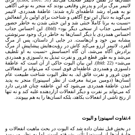
لاتیمر مرگ برادر و پدرش وقایعی بودند که منجر به نوعی آگاهی
نو به همراه رشد عاطفه‌ای تازه شدند: عاطفۀ همدردی. لاتیمر
می‌‌گوید به دنبال این نوع آگاهی و شناخت برای اولین بار انفعالش
«نسبت به برتا ‌‌کاملاً خنثی شد و این خنثی شدن به خاطر حضور
احساسی جذاب از سنخی دیگر بود» (ibid). این احساس جذاب
احساس همدردی با دیگر انسان‌ها به خاطر درک وجود سرنوشتی
مشابه بین خود و آن‌هاست. در جایی از داستان، پس از مرگ
آلفرد، لاتیمر آرزو می‌‌کند کاش در رؤیت‌هایش پیشاپیش از مرگ
برادرش آگاه می‌‌شد، آن گاه احساسش «نسبت به او تلطیف
می‌‌شد و به طور قطع غرور و نفرت تبدیل به دلسوزی و همدردی
می‌‌شد» (ibid: 22). این بیان الیوت حاکی از آن است که عاطفۀ
دلسوزی و همدردی عاطفه‌ای قوی است که می‌تواند بر انفعالاتی
چون غرور و نفرت فائق آید. به نظر الیوت شناخت طبیعت عام
انسان‌ها (دومین مرتبۀ معرفت از نظر اسپینوزا) منجر به پدید
آمدن عاطفۀ همدردی می‌شود که این عاطفه چنان قدرتی دارد
که می‌تواند بر نفرت و دیگر انفعالات آزاردهنده غلبه کند و نه تنها
از رنج ناشی از انفعالات بکاهد، بلکه انسان‌ها را به هم بپیوندد.
4.تفاوت اسپینوزا و الیوت
در بخش قبل نشان داده شد که الیوت در بحث ماهیت انفعالات و
چارۀ آن‌ها از اسپینوزا تأثیر پذیرفته است. اما به نظر می‌‌رسد