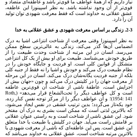
نیاز داریم که از همۀ عواطف ما قوی‌تر باشد و عاطفه‌ای متضاد و
قوی‌تر از آن وجود نداشته باشد. به نظر اسپینوزا این عاطفه،
عشق عقلانی به خداوند است که فقط معرفت شهودی توان تولید
آن را دارد.
2-3. زندگی بر اساس معرفت شهودی و عشق عقلانی به خدا
به نظر اسپینوزا وقتی معرفت از شناخت انتزاعی اشیا به درک
انضمامی آن‌ها گذر می‌‌کند، زندگی به عالی‌ترین سطح ممکن
می‌‌رسد. انسان در این مرتبه از شناخت وحدت طبیعت را از
طریق خودش می‌‌شناسد. طبیعت برای او بیش از یک کل انتزاعی
متشکل از قوانین کلی است. او فردیت و جایگاه خودش را در
نظام طبیعت درک می‌‌کند و خودش و اشیا را نه فقط از جنبه کلی
بلکه از جنبه فردیت یگانه‌شان درک می‌‌کند. انسان در این مرحله
از معرفت جهان را در کلیتش درک می‌‌کند و چون «جهان بیش از
اجزایش است، عاطفۀ ناشی از شناخت آن قوی‌ترین عاطفه
است و کل عواطف دیگر را تحت‌الشعاع قرار می‌‌دهد» (Roth,
1954: 141)؛ و آن عواطف دیگر را از مرکز توجه نفس کنار زده،
خود یکه‌تاز می‌‌گردد؛ بدین ترتیب عشقی در نفس ایجاد می‌‌شود،
که بالاترین لذتی است که ممکن است بشری به درک آن مفتخر
شود. این عشق ناشی از شناخت است و به راستی عنوان عقلانی
بر قامتش راست می‌‌آید. جهان در کلیتش یا طبیعت یا خدا متعلق
این عشق است. پس این عاطفه‌ای که ناشی از معرفت شهودی یا
بالاترین مرتبه شناخت است، عشق عقلانی به خداوند می‌‌باشد که