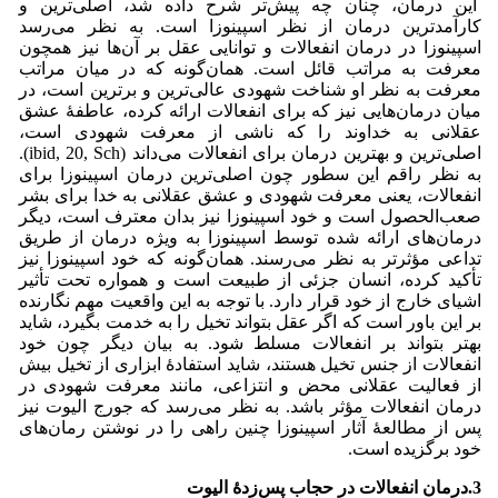
این درمان، چنان چه پیش‌تر شرح داده شد، اصلی‌ترین و
کارآمدترین درمان از نظر اسپینوزا است. به نظر می‌‌رسد
اسپینوزا در درمان انفعالات و توانایی عقل بر آن‌ها نیز همچون
معرفت به مراتب قائل است. همان‌گونه که در میان مراتب
معرفت به نظر او شناخت شهودی عالی‌ترین و برترین است، در
میان درمان‌هایی نیز که برای انفعالات ارائه کرده، عاطفۀ عشق
عقلانی به خداوند را که ناشی از معرفت شهودی است،
اصلی‌ترین و بهترین درمان برای انفعالات می‌‌داند (ibid, 20, Sch).
به نظر راقم این سطور چون اصلی‌ترین درمان اسپینوزا برای
انفعالات، یعنی معرفت شهودی و عشق عقلانی به خدا برای بشر
صعب‌الحصول است و خود اسپینوزا نیز بدان معترف است، دیگر
درمان‌های ارائه شده توسط اسپینوزا به ویژه درمان از طریق
تداعی مؤثرتر به نظر می‌‌رسند. همان‌گونه که خود اسپینوزا نیز
تأکید کرده، انسان جزئی از طبیعت است و همواره تحت تأثیر
اشیای خارج از خود قرار دارد. با توجه به این واقعیت مهم نگارنده
بر این باور است که اگر عقل بتواند تخیل را به خدمت بگیرد، شاید
بهتر بتواند بر انفعالات مسلط شود. به بیان دیگر چون خود
انفعالات از جنس تخیل هستند، شاید استفادۀ ابزاری از تخیل بیش
از فعالیت عقلانی محض و انتزاعی، مانند معرفت شهودی در
درمان انفعالات مؤثر باشد. به نظر می‌‌رسد که جورج الیوت نیز
پس از مطالعۀ آثار اسپینوزا چنین راهی را در نوشتن رمان‌های
خود برگزیده است.
3.درمان انفعالات در حجاب پس‌زدۀ الیوت