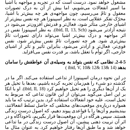
مشغول خواهد نمود. درست است که در تجربه و مواجهه با اشیا
ما اسیر انفعالات می‌‌شویم، اما بیش از آن به درک تصورات
معقول و تامّ می‌‌رسیم، چون مواجهه‌ی هر چه بیش‌تر با اشیا،
محرّک تفکر عقلانی است. به نظر اسپینوزا هر چه نفس بیش‌تر از
اشیای خارجی متأثر شود، فعال‌تر و قدرتش افزون‌تر می‌‌شود در
نتیجه آزادتر می‌‌شود (ibid, II, 13, Sch). به نظر اسپینوزا نفس در
اثر مواجهه و درک بیش‌تر اشیا می‌تواند دارای تصورات تامّ
بیش‌تری شود. هر چه تصورات تامّ نفس بیش‌تر شود، نفس
قوی‌تر، فعال‌تر و آزادتر می‌شود. بنابراین تأثیر و تأثر از اشیای
خارجی، اگر توأم با تعقل باشد، بر قدرت نفس می‌افزاید.
2-4-5. نظامی که نفس بتواند به وسیله‌ی آن عواطفش را سامان
بدهد
(ibid, V, 10& 12& 13& 14 )
در این نحوه درمان اسپینوزا از تداعی استفاده می‌‌کند. اگر ما در
گذشته دو شیء را هم‌زمان تجربه کرده باشیم، بعدها با تخیل هر
یک از آن‌ها دیگری را هم تخیل خواهیم کرد (ibid, II, 18). او با اتکا
بر این اصل می‌‌گوید می‌‌توان از این قانون تداعی که مربوط به
تخیل است، علیه خود انفعالات استفاده کرد. بدین ترتیب که ما باید
همواره درباره‌ی موقعیت‌های مختلفی که حاصل تسلط انفعالاتند،
بیندیشیم و آن‌ها را با قواعدی پیوند دهیم، که اصول درست زندگی
هستند. سپس هرگاه در آن موقعیت‌ها قرار بگیریم، ناخودآگاه و در
اثر آن تربیت ذهنی پیشین، آن اصول درست زندگی در ما تداعی
خواهد شد و ما طبق آن‌ها رفتار خواهیم کرد. به عنوان مثال ما