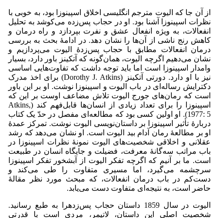
از آن جا که الیوت مترجم انگلیسی اخلاق اسپینوزا بود، به خوبی با
نظرات اسپینوزا آشنا بود. او در حجاب پس‌زده می‌‌کوشد به تحلیل
انفعالات، به ویژه انفعال عشق و نفرت بپردازد و راه درمان و
کاهش رنج ناشی از آن‌ها را نشان دهد. در ادامۀ بحث به بررسی
درمان انفعالات مطابق با حجاب پس‌زدۀ الیوت می‌‌پردازیم و
نشان می‌‌دهیم اگرچه الیوت، همان‌گونه که آتکینز باور دارد، بسیار
وامدار اسپینوزا است اما باید توجه داشت که تفاوت‌هایی اساسی
نیز با او دارد. دورتی آتکینز (Dorothy J. Atkins) برای اخذ مدرک
دکترایش رساله‌ای در باب الیوت و اسپینوزا نوشت. او بر این باور
است که رمان‌های جورج الیوت تلاش مضاعف اوست بر این که
اسپینوزا را برای تعداد زیادی از انسان‌ها قابل‌فهم کند (Atkins,
1977: 5). او اولین کسی بود که مطالعه‌ای مفصل در حدّ یک کتاب
دربارۀ تأثیر اسپینوزا بر داستان‌نویسی الیوت نوشت. تمرکز عمدۀ
او بر مطالعۀ رمان آدام بید الیوت است. او نشان می‌‌دهد که رشد
عقلانی و اخلاقی شخصیت‌های الیوت نمونۀ نظرات اسپینوزا در
باب مراتب سه‌گانۀ معرفت، فضیلت و جایگاه انسان در طبیعت
است. ما بر آنیم که اگرچه تفکر الیوت از آبشخور تفکر اسپینوزا
سرچشمه می‌‌گیرد، اما مسیری متفاوت را طی می‌‌کند و
دست‌کم در باب درمان انفعالات، که مبحث مورد نظر مقالۀ
حاضر است، به نتیجه‌ای متفاوت دست می‌یابد.
الیوت در سال 1859 داستان حجاب پس‌زدهرا به طبع رسانید.
شخصیت اصلی این داستان، لاتیمر، مردی است با قدرتی