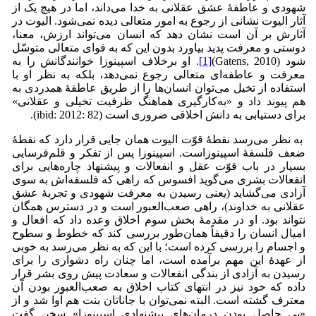
شهودی و عاطفۀ عشق عقلانی به خدا می‌داند، اما در هیچ یک از
آثار الیوت نشانی از رجوع به امور متعالی دیده نمی‌شود. الیوت در
آثارش بر آن است نشان دهد که انسان می‌تواند ارزش، معنا،
دوستی و معرفت پدید بیاورد بدون این که به قوای متعالی متوسّل
شود (Gatens, 2010)
[1]
. او برخلاف اسپینوزا خوانندگانش را به
معرفت و عاطفه‌ای متعالی رجوع نمی‌‌دهد، بلکه به نظر او با
استفاده از تخیل می‌توان انسان‌ها را از طریق عاطفۀ همدردی به
هم پیوند داد و «به‌کارگیری هماهنگ ظرفیت تخیلی و عقلانی»
برای دستیابی به دانش اخلاقی ضروری است (ibid: 2012: 82).
به نظر می‌‌رسد نقطۀ قوّت الیوت همان جایی قرار دارد که نقطۀ
ضعف فلسفۀ اسپینوزاست. اسپینوزا پس از تفکر و قلم‌فرسایی
بسیار در باب قوّت عقل و انفعالات و پیشنهاد چاره‌هایی برای
انفعالات بشری می‌‌گوید افسوس که راهی که فلسفه‌اش به سوی
آزادی می‌‌گشاید (یعنی رسیدن به معرفت شهودی و تجربۀ عشق
عقلانی به خداوند)، راهی صعب‌العبور است و در دسترس همگان
نتواند بود. او در مقدمۀ بخش سوم اخلاق وعده داد که افعال و
امیال انسان را دقیقاً همان‌طور بررسی کند که خطوط و سطوح
و اجسام را بررسی کرده است؛ با این که به نظر می‌‌رسد به خوبی
از عهدۀ این مهم برآمده است، اما چنان راه دشواری را برای
رسیدن به آزادی از بندگی انفعالات و سعادت پیش روی بشر قرار
داده که خود نیز در انتهای کتاب اخلاق به صعب‌العبور بودن آن
معترف گشته است. البته نمی‌‌توان با جاناتان بنت هم آوا شد و از
«بی حاصل بودن درمان‌های پیشنهادی اسپینوزا» سخن گفت