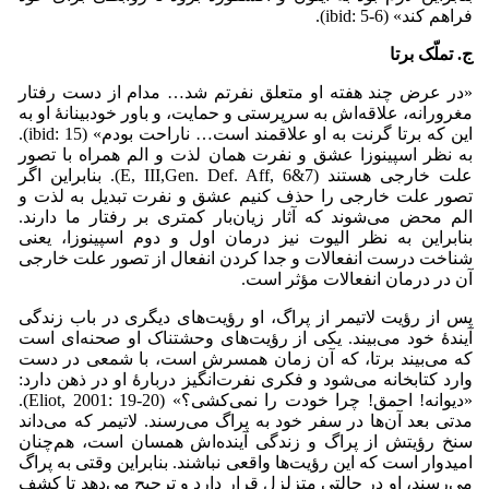
فراهم کند» (ibid: 5-6).
ج. تملّک برتا‌
«در عرض چند هفته او متعلق نفرتم شد… مدام از دست رفتار
مغرورانه، علاقه‌اش به سرپرستی و حمایت، و باور خودبینانۀ او به
این که برتا ‌‌گرنت به او علاقمند است… ناراحت بودم» (ibid: 15).
به نظر اسپینوزا عشق و نفرت همان لذت و الم همراه با تصور
علت خارجی هستند (E, III,Gen. Def. Aff, 6&7). بنابراین اگر
تصور علت خارجی را حذف کنیم عشق و نفرت تبدیل به لذت و
الم محض می‌‌شوند که آثار زیان‌بار کمتری بر رفتار ما دارند.
بنابراین به نظر الیوت نیز درمان اول و دوم اسپینوزا، یعنی
شناخت درست انفعالات و جدا کردن انفعال از تصور علت خارجی
آن در درمان انفعالات مؤثر است.
پس از رؤیت لاتیمر از پراگ، او رؤیت‌های دیگری در باب زندگی
آیندۀ خود می‌‌بیند. یکی از رؤیت‌های وحشتناک او صحنه‌ای است
که می‌‌بیند برتا، که آن زمان همسرش است، با شمعی در دست
وارد کتابخانه می‌‌شود و فکری نفرت‌انگیز دربارۀ او در ذهن دارد:
«دیوانه! احمق! چرا خودت را نمی‌‌کشی؟» (Eliot, 2001: 19-20).
مدتی بعد آن‌ها در سفر خود به پراگ می‌‌رسند. لاتیمر که می‌‌داند
سنخ رؤیتش از پراگ و زندگی آینده‌اش همسان است، هم‌چنان
امیدوار است که این رؤیت‌ها واقعی نباشند. بنابراین وقتی به پراگ
می‌‌رسند، او در حالتی متزلزل قرار دارد و ترجیح می‌‌دهد تا کشف