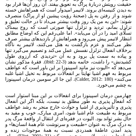
حقیقت رویتش دربارۀ پراگ به تعویق بیفتد. آن روز آن‌ها قرار بود
به دیدن کنیسه‌ای بروند. لاتیمر امیدوار است که همراهانش خسته
شوند و از رفتن به پل (صحنۀ رؤیت پیشین او از پراگ) منصرف
شوند: «این به من یک روز وقت بیشتر می‌‌داد تا در حالت تعلیق و
تزلزل بمانم، تردید و تزلزل تنها صورتی است که روح بیمناک
تسلّای امید را در آن می‌‌یابد». اما علی‌رغم این که اوضاع مطابق
انتظار لاتیمر پیش می‌‌رود و همراهانش از بازدیدهای بیشتر صرف
نظر می‌‌کنند و عزم بازگشت به هتل می‌‌کنند، لاتیمر به ناگاه
برخلاف انفعال تزلزل نفسش عمل می‌‌کند و تصمیم می‌‌گیرد تنها
و پیاده به سمت پل برود و به آن «تردیدی که آرزوی طول
کشیدنش» را داشت، خاتمه بدهد (ibid: 22-3). فقرۀ مذکور نشان
می‌‌دهد که «الیوت نیز مانند اسپینوزا بر این باور است که عواطف
مربوط به فهم اشیا نهایتاً بر انفعالات مربوط به تخیل اشیا غلبه
می‌‌کنند» (Calder, 2012: 180). این جا اثر سومین درمان اسپینوزا
به چشم می‌‌خورد.
چهارمین درمان اسپینوزا برای انفعالات بر این مبنا استوار است
که انفعال پذیری به طور مطلق بد نیست، بلکه اگر این انفعال
پذیری و تأثیرپذیری از اشیا و حوادث خارج منجر به رشد عواطف
مربوط به طبیعت عام اشیا شود، امری مبارک، خوب و مفید به
حال بشر تواند بود. الیوت در فقره‌ای از انتقال از واقعۀ مرگ پدر
به درک مرگ به عنوان «طبیعت و سرنوشت عام همۀ انسان‌ها» و
پدید آمدن عاطفۀ همدردی نسبت به همۀ موجودات زنده و
انسان‌ها در نفس لاتیمر صحبت می‌‌کند (Eliot, 2001: 31). برای