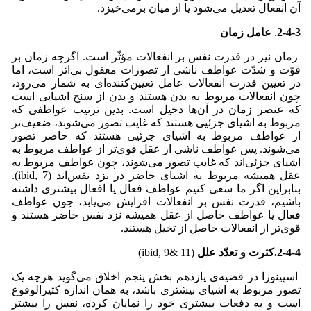
آن انفعال تعدیل می‌‌شود یا از میان برمی‌‌خیزد.
2-4-3
.
عامل زمان
زمان نیز در قدرت نفس بر انفعالات مؤثّر است. اگرچه زمان بر
قوّت و شدّت عواطف ناشی از تصورات معقول بی‌اثر است، اما
در تعیین قدرت انفعالات عامل تعیین‌کننده‌ای به شمار می‌‌رود،
چون انفعالات مربوط به بدن هستند و بدن از سنخ اشیایی است
که عنصر زمان در آن‌ها دخیل است. بدین ترتیب عواطفی که
مربوط به اشیای جزئیی هستند که غایب تصور می‌‌شوند، ضعیف‌تر
از عواطف مربوط به اشیای جزئیی هستند که حاضر تصور
می‌‌شوند. پس عواطف ناشی از عقل قوی‌تر از عواطف مربوط به
اشیای جزئی‌اند که غایب تصور می‌‌شوند، چون عواطف مربوط به
عقل همیشه مربوط به اشیای حاضر در نزد نفس‌اند (ibid, 7).
بنابراین اگر ما سعی کنیم عواطف فعال یا افعال بیشتری داشته
باشیم، قدرت نفس بر انفعالات افزایش می‌‌یابد، چون عواطف
فعال یا عواطف حاصل از عقل همیشه نزد نفس حاضر هستند و
قوی‌تر از انفعالات حاصل از تخیل هستند.
2-4-4.کثرت و تعدّد علل
(ibid, 9& 11)
اسپینوزا در قضیه‌ی یازدهم بخش پنجم اخلاق می‌‌گوید هرچه یک
تصور مربوط به اشیای بیشتری باشد، به همان اندازه کثیرالوقوع
است و به دفعات بیشتری خود را نمایان کرده، نفس را بیشتر