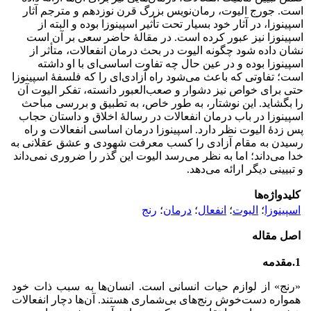
است. جورج الیوت، رمان‌نویس بزرگ قرن نوزدهم و مترجم آثار
اسپینوزا، در آثار خود بسیار تحت تأثیر اسپینوزا بوده و البته از
اسپینوزا نیز عبور کرده است. در مقالۀ حاضر سعی بر آن است
نشان داده شود چگونه الیوت در بحث درمان انفعالات، متأثر از
اسپینوزا بوده و در عین حال چه تفاوت اساسی‌ای با او داشته
است؛ تفاوتی که باعث می‌شود راه آزادی‌ای را که فلسفۀ اسپینوزا
حتی برای خواص نیز دشوار و صعب‌العبور دانسته، تفکر الیوت آن
را بگشاید. این نوشتار، به طور خاص، به تطبیق و بررسی مباحث
اسپینوزا در باب درمان انفعالات در رسالۀ اخلاق و داستان حجاب
پس ‌زدۀ الیوت نظر دارد. اسپینوزا درمان اساسی انفعالات و راه
رسیدن به مقام آزادی را کسب معرفت شهودی و عشق عقلانی به
خدا می‌‌داند؛ اما به نظر می‌‌رسد الیوت این گذر را ضروری نمی‌‌داند
و تبیینی دیگر ارائه می‌دهد.
کلیدواژه‌ها
اسپینوزا
؛
الیوت
؛
انفعال
؛
درمان
؛
رنج
اصل مقاله
1.
مقدمه
«رنج» از لوازم حیات انسانی است. انسان‌ها به سبب ذات خود
همواره دست‌خوش رنج‌های بی‌شماری هستند. آن‌ها دچار انفعالات