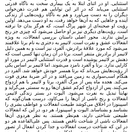
استثنایی. او در اثنای ابتلا به یک بیماری سخت به ناگاه قدرتی
استثنایی می‌یابد که در اثر این توانایی هم قدرت ذهن‌خوانی
دیگران را به دست می‌‌آورد و هم به ناگاه رؤیت‌هایی از زندگی
آینده و جاهایی که به آن‌ها خواهد رفت، به او دست می‌‌دهد. اولین
رؤیت او صحنه‌ای از شهر پراگ است، که هرگز بدان جا نرفته
است. رؤیت‌های دیگری نیز بر او حاصل می‌‌شود که چیزی جز رنج
برایش ندارند. محور اصلی داستان بررسی انفعالات، به ویژه
انفعالات عشق و نفرت است. لاتیمر به دختری به نام برتا ‌‌علاقمند
می‌شود که مورد علاقۀ برادرش، آلفرد، نیز است و به همین دلیل
لاتیمر از برادرش متنفر است. برتا ‌‌در آن زمان تنها کسی است که
ذهنش بر لاتیمر پوشیده است و قدرت استثنایی لاتیمر در مورد او
کارایی ندارد. برتا ‌‌و آلفرد نامزد می‌شوند. اما لاتیمر بر اساس یکی
از رؤیت‌هایش می‌داند که برتا ‌‌همسر خودش خواهد شد. آلفرد در
هنگام اسب‌سواری به زمین می‌افتد و در اثر ضربۀ مغزی فوت
می‌‌کند. هجده ماه پس از مرگ آلفرد، برتا ‌‌و لاتیمر با هم ازدواج
می‌‌کنند. پس از ازدواج کم‌کم عشق آن‌ها رو به سستی می‌گراید و
نهایتاً تبدیل به نفرت می‌شود. الیوت در بستر زندگی لاتیمر،
انفعالات و رنج ناشی از آن‌ها را می‌‌کاود، درست همان‌گونه که
اسپینوزا در اخلاق می‌کوشد طبیعت انفعالات و عواطف بشری را
بشناسد و بشناساند. الیوت و اسپینوزا، هر دو، در این که انفعالات
طبیعتی شناختی دارند، هم‌نظر هستند. به نظر هردوی آن‌ها
انفعالات ناشی از شناخت ناقص هستند. پس علی‌القاعده هر دو
در این که شناخت درست انفعالات و جدا کردن انفعال از تصور