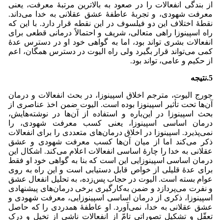
از بندگی انفعالات را در صعود به بالاترین مرتبۀ معرفت، یعنی
معرفت شهودی، و تجربۀ عاطفۀ عشق عقلانی به خدا می‌داند.
نقطۀ اختلاف این دو فیلسوف در این نقطه قرار دارد. با این که
راه اسپینوزا راهی متعالی، شریف و احتمالاً درمانی قطعی برای
انفعالات بشری تواند بود، اما به گواهی خود او در دسترس عدۀ
کمی می‌تواند قرار بگیرد ولی راه الیوت در دسترس همگان، اعم
از حکیم و عامی، تواند بود.
5.نتیجه
جورج الیوت، مترجم اخلاق اسپینوزا، در بحث انفعالات و درمان
آن‌ها تحت تأثیر اسپینوزا بوده است. الیوت ضمن اخذ عناصری از
بحث اسپینوزا در این‌باره و استفاده از آن‌ها در نوشته‌هایش،
درمان اساسی اسپینوزا، یعنی کسب معرفت شهودی، را
نمی‌‌پذیرد. اسپینوزا در اخلاق درمان‌های متعددی را برای انفعالات
ذکر می‌‌کند اما از میان آن‌ها کسب معرفت شهودی و عشق
عقلانی به خدا را چارۀ اساسی انفعالات اعلام می‌‌کند. اشکال این
درمان اساسی اسپینوزایی این است که بنا به گواهی خود او فقط
برای عدۀ قلیلی از خواص قابل دستیابی است و این راه به روی
عوام بسته است. الیوت در حجاب پس‌زده، به تحلیل انفعال عشق
و نفرت می‌‌پردازد و ضمن به‌کارگیری برخی درمان‌های پیشنهادی
اسپینوزا، ذکری از درمان اساسی اسپینوزایی، معرفت شهودی و
عشق عقلانی به خدا، نمی‌‌آورد. او عاطفۀ همدردی را که حاصل
تعقّل و تشکیل تصوراتی تامّ از انفعالات ناشی از تخیل و درک