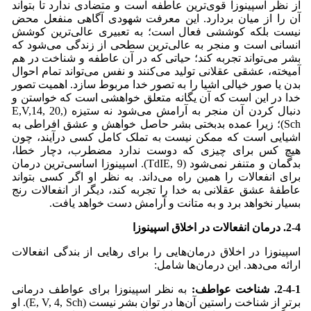
از نظر اسپینوزا قوی‌ترین عاطفه است و متضادی ندارد تا بتواند
آن را از میان بردارد. این معرفت شهودی آگاهی منفعل محض
نیست بلکه کوششی فعال است؛ به تعبیری عالی‌ترین کوشش
انسانی است و منجر به عالی‌ترین سطحی از زندگی می‌‌شود که
بشر می‌‌تواند تجربه کند؛ حیاتی که در آن عاطفه و شناخت در هم
آمیخته، عشقی عقلانی تولید می‌کنند و نفس می‌‌تواند تمام احوال
بدن یا صور خیالی اشیا را به تصور خدا مربوط سازد. اهمیت تصور
خدا در این است که آن یگانه متعلق خواهشی است که خواستن و
دنبال کردن آن منجر به آرامش می‌‌شود نه ستیزه (E,V,14, 20,
Sch)؛ زیرا عمده بدبختی بشر حاصل خواهش و عشق افراطی به
اشیایی است که ممکن نیست به تملک کامل کسی درآیند، چون
هیچ کس برای چیزی که دوست ندارد مضطرب، دچار خطا،
بدگمان و متنفر نمی‌‌شود (TdIE, 9). اسپینوزا اساسی‌ترین درمان
برای انفعالات را همین راه می‌داند. به نظر او اگر کسی بتواند
عاطفۀ عشق عقلانی به خدا را تجربه کند، دیگر از انفعالات رنج
بسیار نخواهد برد و به متانت و آرامش دست خواهد یافت.
2-4. درمان انفعالات در اخلاق اسپینوزا
اسپینوزا در اخلاق درمان‌هایی را برای رهایی از بندگی انفعالات
ارائه می‌‌دهد. این درمان‌ها شامل:
2-4-1. شناخت عواطف:
به نظر اسپینوزا برای عواطف درمانی
برتر از شناخت راستین آن‌ها در توان بشر نیست (E, V, 4, Sch). او