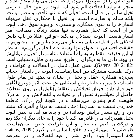
الیوت این را از اسپینوزا می‌پذیرد که تخیل می‌تواند مضرّ باشد و
منجر به تولید انفعالات الم شود. اما الیوت در عین حال به نوعی
تخیل سالم نیز قائل است، تخیلی که نه تنها ناقص و مضر نیست،
بلکه سالم و سازنده است. این تخیل با همکاری عقل می‌‌تواند
انسان‌ها را به سوی همکاری و همدردی و پیوند سوق دهد. الیوت
بر آن است که تخیل همدردانه تنها منشأ زندگی مصالحه آمیز
انسان‌هاست. الیوت استدلال می‌‌کند «توافق عقلا در باب دانش
اخلاقی غیر قابل‌دستیابی به نظر می‌‌رسد بنابراین ما مجبوریم به
حقیقت احساس به عنوان تنها رشتۀ عام اتحاد برگردیم». به نظر
او این حقیقت فقط به وسیلۀ استفادۀ مناسب از تخیل و تواناییش
در پیوند دادن ما به دیگران از طریق همدردی قابل دستیابی است
(Gatens, 2012: 82). نقش عقل، تأمل در انفعالات و عواطف و
درک طبیعت مشترک بین انسان‌هاست. الیوت در داستان حجاب
پس‌زده همکاری عقل و تخیل را نشان می‌دهد. در تمام طول
داستان، لاتیمر به خاطر طبع استثنایی‌اش تحت تأثیر دو نوع آگاهی
خود قرار دارد: جریان تخیلاتش و تعقلش (تأمل او بر روی انفعالات
حاصل از تخیلاتش). تعمق او بر تخیلات و انفعالاتش او را به درک
طبیعت عام بشری می‌رساند و در نتیجۀ این درک، عاطفۀ
همدردی نسبت به انسان‌ها (حتی نسبت به برتا‌ و آلفرد که منشأ
درد و رنج بسیار برایش بوده‌اند) در او پدید می‌آید. به نظر الیوت
تخیل همدردانه ما را قادر می‌کند تا خود را به جای دیگران بگذاریم
و درکشان کنیم. به نظر او این ظرفیت خاص انسان‌هاست،
ظرفیتی که می‌تواند بنیاد اخلاق انسانی قرار گیرد (Gatens, 2009:
80). اسپینوزا بنیاد آزادی بشر از قید انفعالات را در معرفت