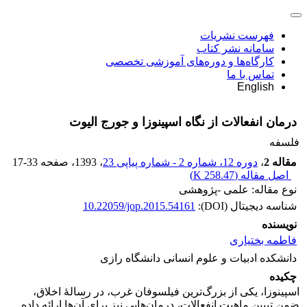
فهرست نشریات
سامانه نشر کتاب
کارگاه‌ها و دوره‌های آموزشی تخصصی
تماس با ما
English
درمان انفعالات از نگاه اسپینوزا و جورج الیوت
فلسفه
مقاله 2
،
دوره 12، شماره 2 - شماره پیاپی 23
، 1393
، صفحه
17-33
اصل مقاله (
258.47 K
)
نوع مقاله: علمی -پژوهشی
شناسه دیجیتال (DOI):
10.22059/jop.2015.54161
نویسنده
فاطمه بختیاری
دانشکده ادبیات و علوم انسانی دانشگاه رازی
چکیده
اسپینوزا، یکی از بزرگ‌ترین فیلسوفان غرب، در رسالۀ اخلاق،
ضمن تبیین ماهیت انفعالات، درمان‌هایی نیز برای آن‌ها ارائه داده