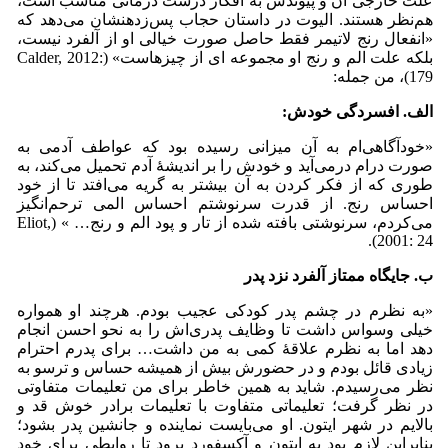
علت خارجی آن و پیوندش به افکار درست درمانی مناسب است،
هم‌نظر هستند. الیوت در داستان حجاب پس‌زدهنشان می‌‌دهد که
«انفعال رنج لاتیمر فقط حاصل صورت خیالی او از آلفرد نیست،
بلکه علت الم و رنج او مجموعه ای از چیزهاست» (Calder, 2012:
179)، من جمله:
الف. افسردگی خودش:
«خودآگاهی‌ام به آن میزانی رسیده بود که عواطف آدمی به
صورت درام درمی‌‌آید و خودش را بر اندیشۀ آدم تحمیل می‌‌کند، به
طوری که از فکر کردن به آن بیشتر به گریه می‌‌افتد تا از خود
احساس رنج. از قدرت سرنوشتم احساس المی ترحم‌انگیز
می‌‌کردم، سرنوشتی بافته شده از تار و پود الم و رنج… » (Eliot,
2001: 24).
ب. جایگاه ممتاز آلفرد نزد پدر
«به نظرم در چشم پدر کودکی عجیب بودم. هرچند او همواره
خیلی وسواس داشت تا وظایف پدری‌اش را به نحو احسن انجام
دهد اما به نظرم علاقۀ کمی‌‌ به من داشت… برای پدرم احترام
زیادی قائل بودم و در حضورش بیش از همیشه حساس و ترسو به
نظر می‌رسیدم. شاید به همین خاطر برای من تعلیمات متفاوتی
در نظر گرفت؛ تعلیماتی متفاوت با تعلیمات برادر خوش قد و
بالایم در شهر ایتون. او می‌‌بایست نماینده و جانشین پدر بشود؛
بنابراین لازم بود به ایتون و آکسفورد برود تا روابطی برای خود