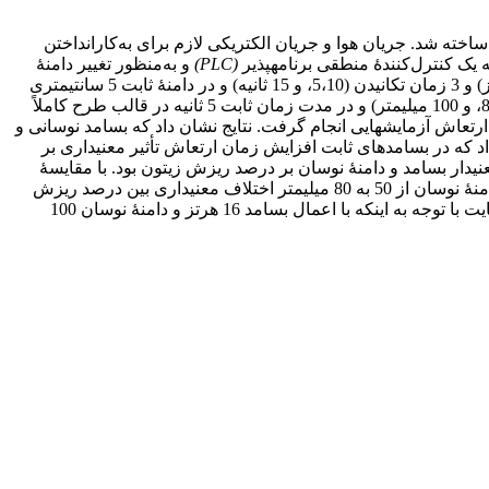
خته شد. جریان هوا و جریان الکتریکی لازم برای به‌کارانداختن
یک کنترل‌کنندۀ منطقی برنامه‏پذیر
(
PLC
)
و به‌منظور تغییر دامنۀ
نوسان مجهز به سیستم پاندوگراف است. برای تعیین عملکرد شاخه‏تکان آزمون مزرعه‏ای اول روی زیتون با 3 سطح بسامد (8، 12، و 16 هرتز) و 3 زمان تکانیدن (5،10، و 15 ثانیه) و در دامنۀ ثابت 5 سانتی‏متری
در قالب طرحی کاملاً تصادفی با 4 تکرار و آزمون مزرعه‏ای دوم نیز روی زیتون با 3 سطح بسامد (8 ، 12، و 16 هرتز) و 3 دامنۀ نوسان (50، 80، و 100 میلی‏متر) و در مدت زمان ثابت 5 ثانیه در قالب طرح کاملاً
مال ارتعاش آزمایش‏هایی انجام گرفت. نتایج نشان داد که بسامد نوسانی و
 داد که در بسامدهای ثابت افزایش زمان ارتعاش تأثیر معنی‏داری بر
نی‏دار بسامد و دامنۀ نوسان بر درصد ریزش زیتون بود. با مقایسۀ
میانگین‏ها مشخص شد در دامنه‏های نوسان ثابت با افزایش بسامد درصد ریزش زیتون افزایش می‏یابد. همچنین در بسامدهای ثابت با افزایش دامنۀ نوسان از 50 به 80 میلی‏متر اختلاف معنی‏داری بین درصد ریزش
زیتون مشاهده نشد. اما زمانی که دامنۀ نوسان از 80 به 100 میلی‏متر افزایش می‏یابد درصد ریزش زیتون به‌طور معنی‏داری افزایش یافت. درنهایت با توجه به این‏که با اعمال بسامد 16 هرتز و دامنۀ نوسان 100