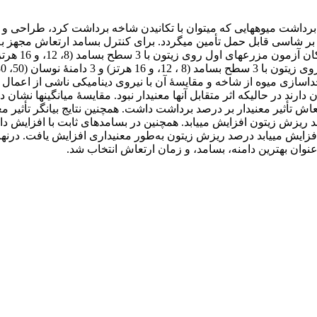
رداشت میوه‏هایی که می‏توان با تکانیدن شاخه برداشت کرد، طراحی و سا
بر شاسی قابل حمل تأمین می‏گردد. برای کنترل بسامد ارتعاش مجهز به 
ستاتیکی جداسازی میوه از شاخه و مقایسۀ آن با نیروی دینامیکی ناشی از اع
رند در حالی‏که اثر متقابل آنها معنی‏دار نبود. مقایسۀ میانگین‏ها نشان
 تأثیر معنی‏دار بر درصد برداشت داشت. همچنین نتایج بیانگر تأثیر مع