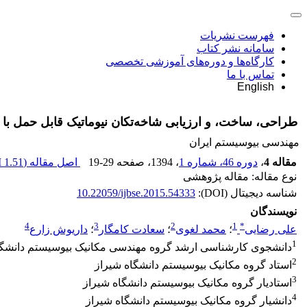
فهرست نشریات
سامانه نشر کتاب
کارگاه‌ها و دوره‌های آموزشی تخصصی
تماس با ما
English
طراحی، ساخت، و ارزیابی شاخه‌تکان نیوماتیک قابل حمل با کنت
مهندسی بیوسیستم ایران
مقاله 4
،
دوره 46، شماره 1
، 1394
، صفحه
19-29
اصل مقاله (
1.51 M
نوع مقاله: مقاله پژوهشی
شناسه دیجیتال (DOI):
10.22059/ijbse.2015.54333
نویسندگان
4
3
2
1
*
علی رضایی
؛
محمد لغوی
؛
سعادت کامگار
؛
داریوش زارع
1
دانشجوی کارشناسی ارشد گروه مهندسی مکانیک بیوسیستم دانشگا
2
استاد گروه مکانیک بیوسیستم دانشگاه شیراز
3
استادیار گروه مکانیک بیوسیستم دانشگاه شیراز
4
دانشیار گروه مکانیک بیوسیستم دانشگاه شیراز