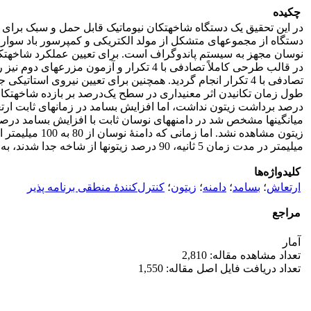
چکیده
در این تحقیق یک دستگاه شاخه‏تکان نیوماتیک قابل حمل و سبک برای ب
دستگاه از مجموعه‏ای متشکل از مولد الکتریکی و کمپرسور باد سوار 
تصادفی با 4 تکرار انجام گردید. همچنین برای تعیین نیروی ا
طول زمان تکانیدن اثر معنی‏داری در سطح یک‌درصد بر بازده شاخه‏تکان دا
درصد برداشت زیتون نداشت، اما افزایش بسامد در زمان‏های ثابت ارتعاش
میلی‏متر در مدت زمان 5 ثانیه، 90 درصد زیتون‏ها از شاخه جدا شدند، به‌عنوان بهترین دامنه، بسامد، و زمان ارتعاش انتخاب شد.
کلیدواژه‌ها
ارتعاش
؛
بسامد
؛
دامنه
؛
زیتون
؛
کنترل‌کنندۀ منطقی برنامه ‏پذیر
مراجع
آمار
تعداد مشاهده مقاله: 2,810
تعداد دریافت فایل اصل مقاله: 1,550