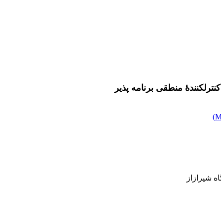
رل‏کنندۀ منطقی برنامه‏ پذیر
)
ه شیرازاز