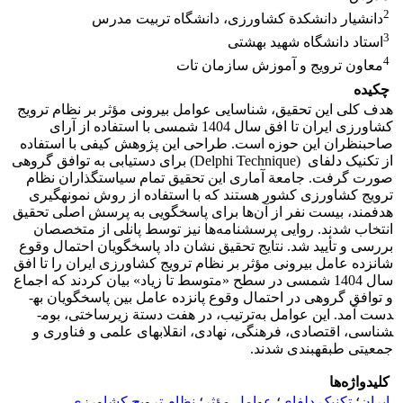
2
دانشیار دانشکدة کشاورزی، دانشگاه تربیت مدرس
3
استاد دانشگاه شهید بهشتی
4
معاون ترویج و آموزش سازمان تات
چکیده
هدف کلی این تحقیق، شناسایی عوامل بیرونی مؤثر بر نظام ترویج
کشاورزی ایران تا افق سال 1404 شمسی با استفاده از آرای
صاحب­نظران این حوزه است. طراحی این پژوهش کیفی با استفاده
از تکنیک دلفای (Delphi Technique) برای دستیابی به توافق گروهی
صورت گرفت. جامعة آماری این تحقیق تمام سیاستگذاران نظام
ترویج کشاورزی کشور هستند که با استفاده از روش نمونه­گیری
هدفمند، بیست نفر از آن‌ها برای پاسخگویی به پرسش اصلی تحقیق
انتخاب شدند. روایی پرسشنامه‌ها نیز توسط پانلی از متخصصان
بررسی و تأیید شد. نتایج تحقیق نشان داد پاسخگویان احتمال وقوع
شانزده عامل بیرونی مؤثر بر نظام ترویج کشاورزی ایران را تا افق
سال 1404 شمسی در سطح «متوسط تا زیاد» بیان کردند که اجماع
و توافق گروهی در احتمال وقوع پانزده عامل بین پاسخگویان به­
دست آمد. این عوامل به‌ترتیب، در هفت دستة زیرساختی، بوم­
شناسی، اقتصادی، فرهنگی، نهادی، انقلاب­های علمی و فناوری و
جمعیتی طبقه­بندی شدند.
کلیدواژه‌ها
ایران
؛
تکنیک دلفای
؛
عوامل مؤثر
؛
نظام ترویج کشاورزی