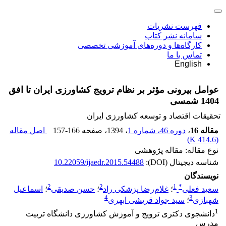
فهرست نشریات
سامانه نشر کتاب
کارگاه‌ها و دوره‌های آموزشی تخصصی
تماس با ما
English
عوامل بیرونی مؤثر بر نظام ترویج کشاورزی ایران تا افق
1404 شمسی
تحقیقات اقتصاد و توسعه کشاورزی ایران
مقاله 16
،
دوره 46، شماره 1
، 1394
، صفحه
157-166
اصل مقاله
)
414.6 K
(
نوع مقاله: مقاله پژوهشی
شناسه دیجیتال (DOI):
10.22059/ijaedr.2015.54488
نویسندگان
2
2
1
*
سعید فعلی
؛
غلام‌رضا پزشکی راد
؛
حسن صدیقی
؛
اسماعیل
4
3
شهبازی
؛
سید جواد قریشی ابهری
1
دانشجوی دکتری ترویج و آموزش کشاورزی دانشگاه تربیت
مدرس