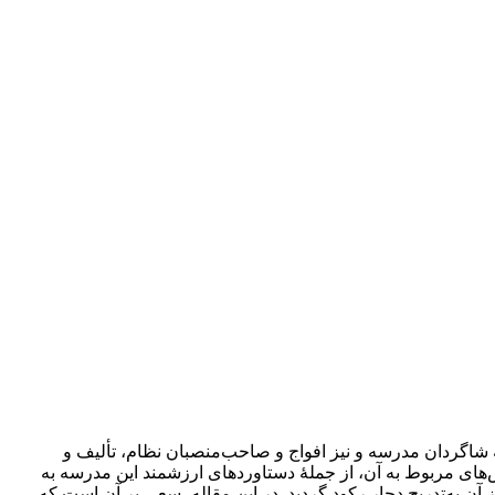
شاگردان مدرسه و نیز افواج و صاحب‌منصبان نظام، تألیف و
ای مربوط به آن، از جملۀ دستاوردهای ارزشمند این مدرسه به
 و تأثیرگذاری دارالفنون مربوط به چند سال نخست پس از تأسیس آن (1268-1276ق) است و پس از آن به‌تدریج دچار رکود گردید. در این مقاله، سعی بر آن است که