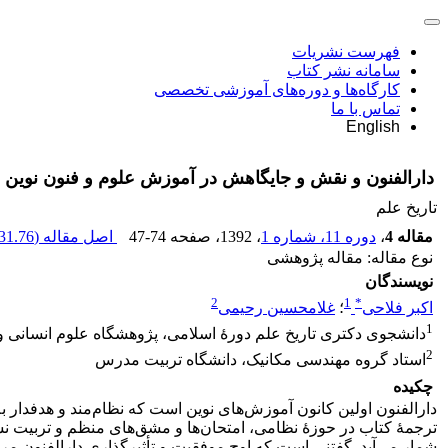
فهرست نشریات
سامانه نشر کتاب
کارگاه‌ها و دوره‌های آموزشی تخصصی
تماس با ما
English
دارالفنون و نقش و جایگاهش در آموزش علوم و فنون نوین
تاریخ علم
مقاله 4
،
دوره 11، شماره 1
، 1392
، صفحه
47-74
اصل مقاله (
31.76 K
نوع مقاله: مقاله پژوهشی
نویسندگان
2
1
*
اکبر فلاحی
؛
غلامحسین رحیمی
1
دانشجوی دکتری تاریخ علم دورۀ اسلامی، پژوهشگاه علوم انسانی 
2
استاد گروه مهندسی مکانیک، دانشگاه تربیت مدرس
چکیده
دارالفنون اولین کانون آموزش‌های نوین است که نظام‌مند و هدفدار
ترجمۀ کتاب در حوزۀ نظامی، امتحان‌ها و مشق‌های منظم و تربیت ن