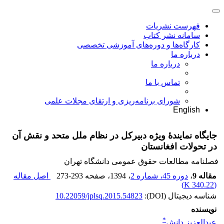
فهرست نشریات
سامانه نشر کتاب
کارگاه‌ها و دوره‌های آموزشی تخصصی
درباره ما
درباره ما
تماس با ما
شورای برنامه‌ریزی و ارتقای مجلات علمی
English
جایگاه نمایندۀ ویژه دبیرکل در نظام ملل متحد و نقش آن
در تحولات افغانستان
فصلنامه مطالعات حقوق عمومی دانشگاه تهران
مقاله 9
،
دوره 45، شماره 2
، 1394
، صفحه
273-293
اصل مقاله
)
340.22 K
(
شناسه دیجیتال (DOI):
10.22059/jplsq.2015.54823
نویسنده
*
عبدالعزیز دانش