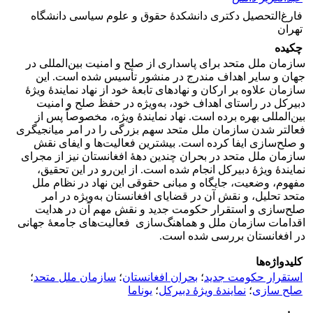
فارغ‌التحصیل دکتری دانشکدۀ حقوق و علوم سیاسی دانشگاه
تهران
چکیده
سازمان ملل متحد برای پاسداری از صلح و امنیت بین‌المللی در
جهان و سایر اهداف مندرج در منشور تأسیس شده است. این
سازمان علاوه بر ارکان و نهادهای تابعۀ خود از نهاد نمایندۀ ویژۀ
دبیرکل در راستای اهداف خود، به‌ویژه در حفظ صلح و امنیت
بین‌المللی بهره برده است. نهاد نمایندۀ ویژه، مخصوصاً پس از
فعالتر شدن سازمان ملل متحد سهم بزرگی را در امر میانجیگری
و صلح‌سازی ایفا کرده است. بیشترین فعالیت‌ها و ایفای نقش
سازمان ملل متحد در بحران چندین دهۀ افغانستان نیز از مجرای
نمایندۀ ویژۀ دبیرکل انجام شده است. از این‌رو در این تحقیق،
مفهوم، وضعیت، جایگاه و مبانی حقوقی این نهاد در نظام ملل
متحد تحلیل، و نقش آن در قضایای افغانستان به‌ویژه در امر
صلح‌سازی و استقرار حکومت جدید و نقش مهم آن در هدایت
اقدامات سازمان ملل و هماهنگ‌سازی فعالیت‌های جامعۀ جهانی
در افغانستان بررسی شده است.
کلیدواژه‌ها
استقرار حکومت جدید
؛
بحران افغانستان
؛
سازمان ملل متحد
؛
صلح سازی
؛
نمایندۀ ویژۀ دبیرکل
؛
یوناما