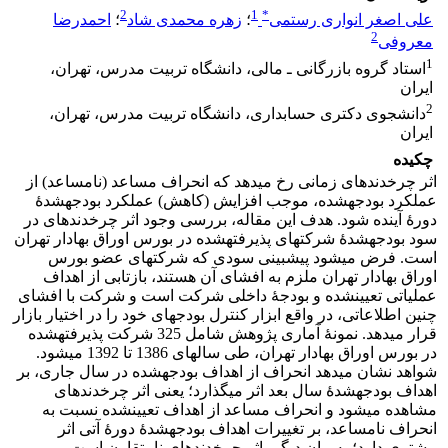
2
1
*
علی اصغر انواری رستمی
؛
زهره محمدی شاد
؛
احمدرضا
2
معروفی
1
استاد گروه بازرگانی ـ مالی، دانشگاه تربیت مدرس، تهران،
ایران
2
دانشجوی دکتری حسابداری، دانشگاه تربیت مدرس، تهران،
ایران
چکیده
اثر چرخ‎دنده­ای زمانی رخ می­دهد که انحراف مساعد (نامساعد) از
عملکرد بودجه‎‎شده، موجب افزایش (کاهش) عملکرد بودجه‎شدۀ
دورۀ آینده ­شود. هدف این مقاله، بررسی وجود اثر چرخ‎دنده­ای در
سود بودجه‎شدۀ شرکت­های پذیرفته‎شده در بورس اوراق بهادار تهران
است. فرض می‎شود پیش‎بینی سودی که شرکت‎های عضو بورس
اوراق بهادار تهران ملزم به افشای آن هستند، بازتابی از اهداف
عملیاتی تعیین‎شده و بودجۀ داخلی شرکت است و شرکت با افشای
چنین اطلاعاتی، در واقع ابزار کنترل بودجه‎ای خود را در اختیار بازار
قرار می­دهد. نمونۀ آماری پژوهش شامل 325 شرکت پذیرفته‎شده
در بورس اوراق بهادار تهران، طی سال­های 1386 تا 1392 می­شود.
شواهد نشان می‎دهد انحراف از اهداف بودجه‎شده در سال جاری، بر
اهداف بودجه‎شدۀ سال بعد اثر می­گذارد؛ یعنی اثر چرخ‎دنده‎ای
مشاهده می‎شود و انحراف مساعد از اهداف تعیین‎شده نسبت به
انحراف نامساعد، بر تغییرات اهداف بودجه‎شدۀ دورۀ آتی اثر
بیشتری دارد؛ به بیان دیگر، اثر چرخ‎دنده­ای نامتقارن است.