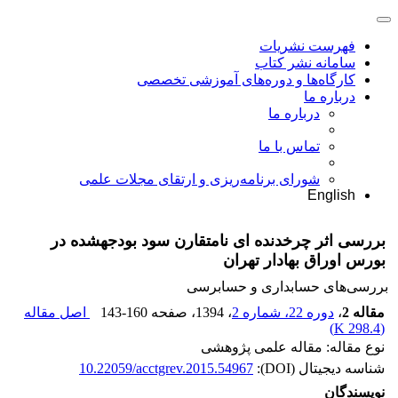
فهرست نشریات
سامانه نشر کتاب
کارگاه‌ها و دوره‌های آموزشی تخصصی
درباره ما
درباره ما
تماس با ما
شورای برنامه‌ریزی و ارتقای مجلات علمی
English
بررسی اثر چرخ‎دنده ای نامتقارن سود بودجه‎شده در
بورس اوراق بهادار تهران
بررسی‏‌های حسابداری و حسابرسی
مقاله 2
،
دوره 22، شماره 2
، 1394
، صفحه
143-160
اصل مقاله
)
298.4 K
(
نوع مقاله: مقاله علمی پژوهشی
شناسه دیجیتال (DOI):
10.22059/acctgrev.2015.54967
نویسندگان