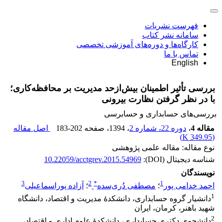
فهرست نشریات
سامانه نشر کتاب
کارگاه‌ها و دوره‌های آموزشی تخصصی
تماس با ما
English
بررسی تأثیر اطمینان بیش‌از‌حد مدیریت بر محافظه‌کاری؛
با در نظر گرفتن نظارت بیرونی
بررسی‏‌های حسابداری و حسابرسی
مقاله 4
،
دوره 22، شماره 2
، 1394
، صفحه
183-202
اصل مقاله
)
349.95 K
(
نوع مقاله: مقاله علمی پژوهشی
شناسه دیجیتال (DOI):
10.22059/acctgrev.2015.54969
نویسندگان
3
2
*
1
احمد خدامی پور
؛
مصطفی دُری‌سده
؛
آزاده پوراسماعیلی
1
دانشیار گروه حسابداری، دانشکدۀ مدیریت و اقتصاد، دانشگاه
شهید باهنر، کرمان، ایران
2
دانشجوی دکتری حسابداری، دانشکدۀ علوم اداری و اقتصاد،