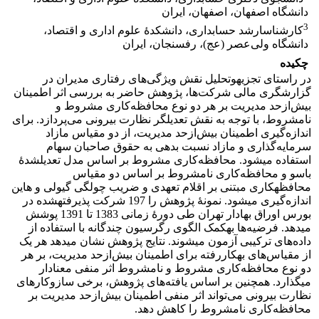
دانشگاه اصفهان، اصفهان، ایران
3
کارشناس‎ارشد حسابداری، دانشکدۀ علوم اداری و اقتصاد،
دانشگاه ولی‌عصر (عج)، رفسنجان، ایران
چکیده
در راستای تجزیه‎وتحلیل نقش ویژگی‌های رفتاری مدیران در
گزارشگری مالی شرکت‌ها، پژوهش حاضر به بررسی اثر اطمینان
بیش‌از‌حد مدیریت بر هر دو نوع محافظه‌کاری مشروط و
نامشروط، با توجه به نقش تعدیل‎گر نظارت بیرونی می‌پردازد. برای
اندازه‌گیری اطمینان بیش‌از‌حد مدیریت، از دو مقیاس مازاد
سرمایه‌گذاری و مازاد نسبت بدهی به حقوق صاحبان سهام
استفاده می‎شود. محافظه‌کاری مشروط بر اساس مدل تعدیل‎شدۀ
باسو و محافظه‌کاری نامشروط بر اساس دو مقیاس
محافظه‎کاری مبتنی بر اقلام تعهدی و ضریب چولگی گیولی و هاین
اندازه‌گیری می‎شود. نمونۀ پژوهش را 197 شرکت پذیرفته‎شده در
بورس اوراق بهادار تهران طی دورۀ زمانی 1383 تا 1391 پوشش
می‎دهد. فرضیه‌ها به‎کمک الگوی رگرسیون چندگانه با استفاده از
داده‌های ترکیبی آزمون می‎شوند. نتایج پژوهش نشان می‎دهد هر یک
از مقیاس‌های به‎کاررفته برای اطمینان بیش‌از‌حد مدیریت، بر هر
دو نوع محافظه‌کاری مشروط و نامشروط اثر منفی معنادار
می‎گذارد. همچنین بر اساس یافته‌های پژوهش، برخی سازوکارهای
نظارت بیرونی می‌تواند اثر منفی اطمینان بیش‌از‌حد مدیریت بر
محافظه‌کاری نامشروط را کاهش دهد.