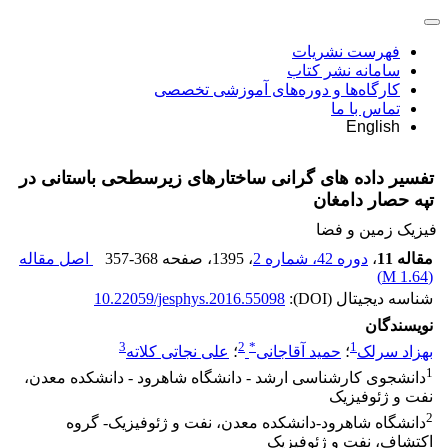
فهرست نشریات
سامانه نشر کتاب
کارگاه‌ها و دوره‌های آموزشی تخصصی
تماس با ما
English
تفسیر داده های گرانی ساختارهای زیرسطحی باستانی در
تپه حصار دامغان
فیزیک زمین و فضا
مقاله 11
،
دوره 42، شماره 2
، 1395
، صفحه
357-368
اصل مقاله
)
1.64 M
(
شناسه دیجیتال (DOI):
10.22059/jesphys.2016.55098
نویسندگان
3
2
*
1
بهزاد سرلک
؛
حمید آقاجانی
؛
علی نجاتی کلاته
1
دانشجوی کارشناسی ارشد - دانشگاه شاهرود - دانشکده معدن،
نفت و ژئوفیزیک
2
دانشگاه شاهرود-دانشکده معدن، نفت و ژئوفیزیک- گروه
اکتشاف، نفت و ژئوفیزیک