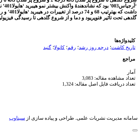
‘آر
گلدهی تحت تأثیر فتوپریود و دما و از شروع گلدهی تا رسیدگی فیزیولو
کلیدواژه‌ها
تاریخ کاشت
؛
درجه روز رشد
؛
رقم
؛
کانولا
؛
گنبد
مراجع
آمار
تعداد مشاهده مقاله: 3,083
تعداد دریافت فایل اصل مقاله: 1,324
سامانه مدیریت نشریات علمی.
طراحی و پیاده سازی از
سیناوب