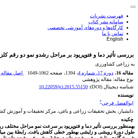
فهرست نشریات
سامانه نشر کتاب
کارگاه‌ها و دوره‌های آموزشی تخصصی
تماس با ما
English
بررسی تأثیر دما و فتوپریود بر مراحل رشدو نمو دو رقم کلزا
به زراعی کشاورزی
مقاله 16
،
دوره 17، شماره 4
، 1394
، صفحه
1049-1062
اصل مقاله (
نوع مقاله: مقاله پژوهشی
شناسه دیجیتال (DOI):
10.22059/jci.2015.55150
نویسنده
*
ابوالفضل فرجی
دانشیار، بخش تحقیقات زراعی و باغی، مرکز تحقیقات و آموزش کشا
چکیده
طول دورۀ رویشی و زایشی به­طور خطی کاهش یافت. رابطۀ بین میانگ