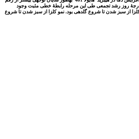
ریود از سبز شدن تا شروع گلدهی با درجۀ روز رشد تجمعی طی این مرحله رابطۀ خطی مثبت وجود
یه کرد و نشان­دهندۀ تأثیر مثبت فتوپریود بر نمو کلزا از سبز شدن تا شروع گلدهی بود. نمو کلزا از سبز شدن تا شروع