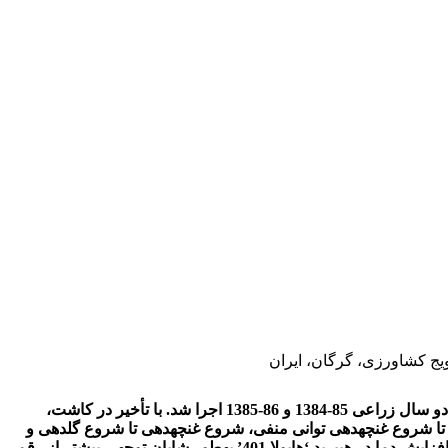
یج کشاورزی، گرگان، ایران
به­منظور بررسی تأثیر دما و فتوپریود بر سرعت نمو مراحل مختلف رویشی و زایشی کلزا، آزمایشی در ایستگاه تحقیقات کشاورزی گنبد، در دو سال زراعی 85-1384 و 86-1385 اجرا شد. با تأخیر در کاشت،
ا شروع غنچه­دهی توانی منفی، شروع غنچه­دهی تا شروع گلدهی و
شروع گلدهی تا شروع پر شدن دانه درجۀ 2 و شروع پر شدن دانه تا رسیدگی فیزیولوژیک خطی منفی بود. کاهش طول دورۀ پر شدن دانه با افزایش دما در هیبرید ‘هایولا 401’ به­طور شایان توجهی بیشتر از رقم