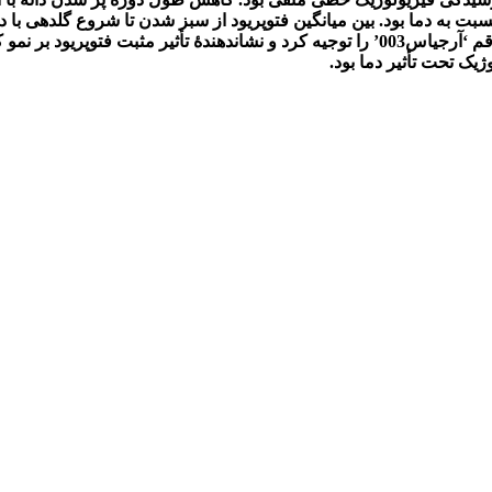
جی­اس003’ بود که نشان­دهندۀ واکنش بیشتر نمو هیبرید ‘هایولا401’ نسبت به دما بود. بین میانگین فتوپ
داشت که به­ترتیب 68 و 74 درصد از تغییرات در هیبرید ‘هایولا401’ و رقم ‘آرجی­اس003’ را توج
ژیک تحت تأثیر دما بود.