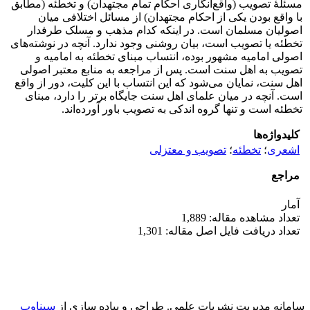
مسئلۀ تصویب (واقع‌انگاری احکام تمام مجتهدان) و تخطئه (مطابق
با واقع بودن یکی از احکام مجتهدان) از مسائل اختلافی میان
اصولیان مسلمان است. در اینکه کدام مذهب و مسلک طرفدار
تخطئه یا تصویب است، بیان روشنی وجود ندارد. آنچه در نوشته‌های
اصولی امامیه مشهور بوده، انتساب مبنای تخطئه به امامیه و
تصویب به اهل سنت است. پس از مراجعه به منابع معتبر اصولی
اهل سنت، نمایان می‌شود که این انتساب با این کلیت، دور از واقع
است. آنچه در میان علمای اهل سنت جایگاه برتر را دارد، مبنای
تخطئه است و تنها گروه اندکی به تصویب باور آورده‌اند.
کلیدواژه‌ها
اشعری
؛
تخطئه
؛
تصویب و معتزلی
مراجع
آمار
تعداد مشاهده مقاله: 1,889
تعداد دریافت فایل اصل مقاله: 1,301
سامانه مدیریت نشریات علمی.
طراحی و پیاده سازی از
سیناوب