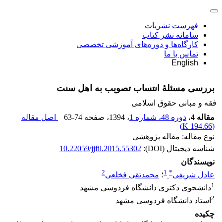
فهرست نشریات
سامانه نشر کتاب
کارگاه‌ها و دوره‌های آموزشی تخصصی
تماس با ما
English
بررسی مسئلۀ انتساب تصویب به اهل سنت
فقه و مبانی حقوق اسلامی
مقاله 4
،
دوره 48، شماره 1
، 1394
، صفحه
63-74
اصل مقاله
)
194.66 K
(
نوع مقاله: مقاله پژوهشی
شناسه دیجیتال (DOI):
10.22059/jjfil.2015.55302
نویسندگان
2
1
*
عادل شریفی
؛
محمدتقی فخلعی
1
دانشجوی دکتری دانشگاه فردوسی مشهد
2
استاد دانشگاه فردوسی مشهد
چکیده