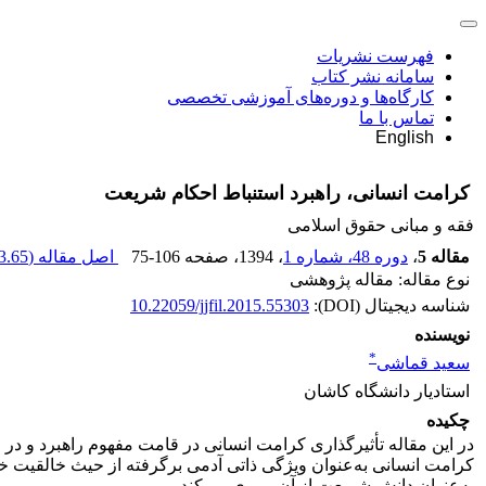
فهرست نشریات
سامانه نشر کتاب
کارگاه‌ها و دوره‌های آموزشی تخصصی
تماس با ما
English
کرامت انسانی، راهبرد استنباط احکام شریعت
فقه و مبانی حقوق اسلامی
مقاله 5
،
دوره 48، شماره 1
، 1394
، صفحه
75-106
اصل مقاله (
.65 K
نوع مقاله: مقاله پژوهشی
شناسه دیجیتال (DOI):
10.22059/jjfil.2015.55303
نویسنده
*
سعید قماشی
استادیار دانشگاه کاشان
چکیده
در این مقاله تأثیرگذاری کرامت انسانی در قامت مفهوم راهبرد و در
کرامت انسانی به‌عنوان ویژگی ذاتی آدمی برگرفته از حیث خالقیت خ
به‌عنوان دانش شریعت از آن پیروی می‌کند.