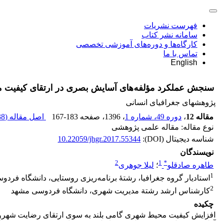
فهرست نشریات
سامانه نشر کتاب
کارگاه‌ها و دوره‌های آموزشی تخصصی
تماس با ما
English
سنجش عملکرد مؤلفه‌های آسایش بصری در ارتقای کیفیت محی
پژوهشهای جغرافیای انسانی
مقاله 12
،
دوره 49، شماره 1
، 1396
، صفحه
167-183
اصل مقاله (
8 M
نوع مقاله: مقاله علمی پژوهشی
شناسه دیجیتال (DOI):
10.22059/jhgr.2017.55344
نویسندگان
2
1
*
طاهره صادقلو
؛
لیلا جوهری
1
استادیار گروه جغرافیا، رشتۀ برنامه‌ریزی روستایی، دانشگاه فرد
2
کارشناس ارشد رشتة مدیریت شهری، دانشگاه فردوسی مشهد
چکیده
افزایش کیفیت محیط شهری گامی بلند به سوی ارتقای رضایت شهروند