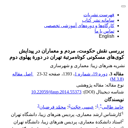
فهرست نشریات
سامانه نشر کتاب
کارگاه‌ها و دوره‌های آموزشی تخصصی
تماس با ما
English
بررسی نقش حکومت، مردم و معماران در پیدایش
کوی‌های مسکونی کوتاه‌مرتبة تهران در دورة پهلوی دوم
نشریه هنرهای زیبا: معماری و شهرسازی
مقاله 3
،
دوره 19، شماره 1
، 1393
، صفحه
23-32
اصل مقاله
)
3.8 M
(
نوع مقاله: مقاله پژوهشی
شناسه دیجیتال (DOI):
10.22059/jfaup.2014.55373
نویسندگان
3
2
1
*
حامد طالبی
؛
عیسی حجّت
؛
محمّد فرضیان
1
کارشناس ارشد معماری، پردیس هنرهای زیبا، دانشگاه تهران
2
استاد دانشکدة معماری، پردیس هنرهای زیبا، دانشگاه تهران
3