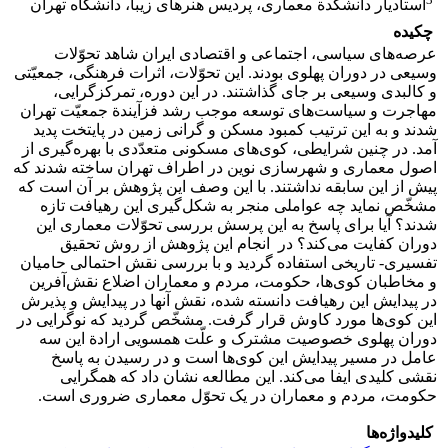
استادیار دانشکدة معماری، پردیس هنرهای زیبا، دانشگاه تهران
چکیده
عرصه‌های سیاسی، اجتماعی و اقتصادی ایران شاهد تحوّلات
وسیعی در دوران پهلوی بودند. این تحوّلات، اثرات فرهنگی، جمعیّتی
و کالبدی وسیعی بر جای گذاشتند. در این دوره، تمرکزگرایی،
مهاجرت و سیاست‌های توسعه موجب رشد فزآیندة جمعیّت تهران
شدند و به این ترتیب کمبود مسکن و گرانی زمین در پایتخت پدید
آمد. در چنین شرایطی، کوی‌های مسکونی متعدّدی با بهره‌گیری از
اصول معماری و شهرسازی نوین در اطراف تهران ساخته شدند که
پیش از این سابقه نداشتند. با این وصف این پژوهش بر آن است که
مشخّص نماید چه عواملی منجر به شکل‌گیری این رهیافت تازه
شدند؟ آیا برای پاسخ به این پرسش بررسی تحوّلات معماری این
دوران کفایت می‌کند؟ در انجام این پژوهش از روش تحقیق
تفسیری- تاریخی استفاده گردید و با بررسی نقش احتمالی حامیان
و مخاطبان کوی‌ها، حکومت، مردم و معماران اضلاع نقش‌آفرین
در پیدایش این رهیافت دانسته شده، نقش آنها در پیدایش و پذیرش
این کوی‌ها مورد کاوش قرار گرفت. مشخّص گردید که نوگرایی در
دوران پهلوی خصوصیت مشترک و علّت همسویی ارادة این سه
عامل در مسیر پیدایش این کوی‌‌ها ‌است و در رسیدن به پاسخ
نقشی کلیدی ایفا می‌کند. این مطالعه نشان داد که همگرایی
حکومت، مردم و معماران در یک تحوّل معماری ضروری است.
کلیدواژه‌ها