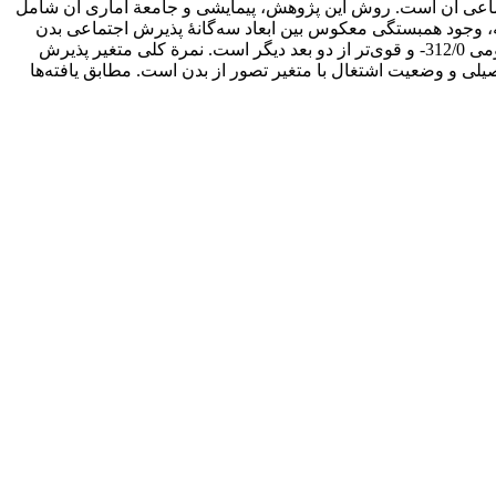
اجتماعی آن است. روش این پژوهش، پیمایشی و جامعة آماری آن شامل
‌اند. نتایج این مطالعه، وجود همبستگی معکوس بین ابعاد سه‌گانۀ پذیرش اجتماعی بدن
شامل پذیرش عام (عمومی)، پذیرش در گروه‌های همسال و پذیرش سازمانی با متغیر تصور از بدن را نشان می‌دهد که میزان آن در بعد عمومی 312/0- و قوی‌تر از دو بعد دیگر است. نمرة کلی متغیر پذیرش
ی سن، مقطع تحصیلی و وضعیت اشتغال با متغیر تصور از بدن است. مطابق یافته‌ها