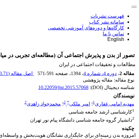
فهرست نشریات
سامانه نشر کتاب
کارگاه‌ها و دوره‌های آموزشی تخصصی
تماس با ما
English
تصور از بدن و پذیرش اجتماعی آن (مطالعه‌ای تجربی در میان 
مطالعات و تحقیقات اجتماعی در ایران
مقاله 2
،
دوره 4، شماره 4
، 1394
، صفحه
571-591
اصل مقاله (
.71 K
نوع مقاله: مقاله پژوهشی
شناسه دیجیتال (DOI):
10.22059/jisr.2015.57068
نویسندگان
2
2
*
1
مهدیه امامی غفاری
؛
امیر ملکی
؛
محمدجواد زاهدی
1
کارشناسی ارشد جامعه شناسی
2
دانشیار گروه جامعه شناسی دانشگاه پیام نور تهران
چکیده
امروزه بدن زمینه‌ای برای جایگذاری نشانگان هویت‌بخش و واسطه‌ای ب