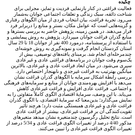
چکیده
فعالیت فراغتی در کنار بازنمایی فردیت و تمایز، مجرایی برای
شناخت ذائقه، سبک زندگی و تعلقات اجتماعی جوانان به‌شمار
می‌رود. تجربة فراغت، بیان انتخاب فردی از میان الگوهای رفتاری
و گزینه‌هایی است که عوامل مکان، بستر و منابع را دربرابر فرد
قرار می‌دهند. در همین زمینه، پژوهش حاضر به بررسی بسترها و
منابع گذران فراغت جوانان می­پردازد. پژوهش به روش پیمایشی و
با استفاده از پرسشنامه، درمورد 400 نفر از جوانان 18 تا 29 سال
استان کردستان انجام گرفت و نمونه‌گیری به روش خوشه‌ای
چندمرحله‌ای انجام شد. برمبنای یافته‌های توصیفی، بیش از
یک‌سوم وقت جوانان در برنامه‌های فراغتی عادی و غیرعادی
سپری می‌شود. در میان ابعاد فراغت عادی و غیرعادی، بالاترین
میانگین به­ترتیب به فراغت غیرجدی و نابهنجار اختصاص دارد.
بررسی رابطة اشکال سرمایه با الگوهای گذران فراغت نشان
می‌دهد با افزایش بهره‌مندی جوانان از منابع و سرمایه‌های فرهنگی
و اجتماعی، فراغت عادی افزایش و فراغت غیرعادی کاهش
می‌یابد. با این وصف، سرمایۀ اقتصادی الگوی کاملاً متفاوتی را به
نمایش می‌گذارد؛­ بدین‌معنا که سرمایۀ اقتصادی، با الگوی گذران
فراغت عادی و غیرعادی همبستگی مثبت دارد؛ هرچند تأثیر
تقویت‌کنندگی آن بر فراغت غیرعادی، بیشتر از فراغت عادی
است. نتایج تحلیل رگرسیون چندمتغیره نشان می­دهد متغیرهای
مذکور ­4/40 درصد از تغییرات الگوی فراغت عادی و ­5/34­ درصد از
تغییرات الگوی فراغت غیرعادی را تبیین می‌کنند.