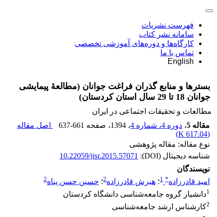
فهرست نشریات
سامانه نشر کتاب
کارگاه‌ها و دوره‌های آموزشی تخصصی
تماس با ما
English
بسترها و منابع گذران فراغت جوانان (مطالعۀ پیمایشی
جوانان 18 تا 29 سال استان کردستان)
مطالعات و تحقیقات اجتماعی در ایران
مقاله 5
،
دوره 4، شماره 4
، 1394
، صفحه
637-661
اصل مقاله
)
617.04 K
(
نوع مقاله: مقاله پژوهشی
شناسه دیجیتال (DOI):
10.22059/jisr.2015.57071
نویسندگان
2
2
1
*
امید قادرزاده
؛
هیرش قادرزاده
؛
حسین حسن پناه
1
دانشیار گروه جامعه‌شناسی دانشگاه کردستان
2
کارشناس ارشد جامعه‌شناسی