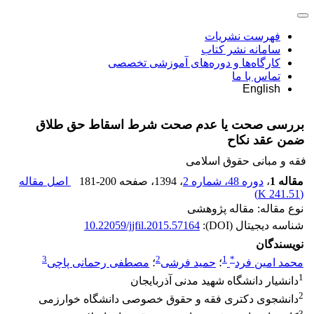
فهرست نشریات
سامانه نشر کتاب
کارگاه‌ها و دوره‌های آموزشی تخصصی
تماس با ما
English
بررسی صحت یا عدم صحت شرط اسقاط حق طلاق
ضمن عقد نکاح
فقه و مبانی حقوق اسلامی
مقاله 1
،
دوره 48، شماره 2
، 1394
، صفحه
181-200
اصل مقاله
)
241.51 K
(
نوع مقاله: مقاله پژوهشی
شناسه دیجیتال (DOI):
10.22059/jjfil.2015.57164
نویسندگان
3
2
1
*
محمد امین فرد
؛
حمید فرشی
؛
مصطفی رحمانی پاچی
1
دانشیار دانشگاه شهید مدنی آذربایجان
2
دانشجوی دکتری فقه و حقوق خصوصی دانشگاه خوارزمی
3