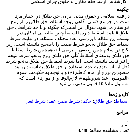
کارشناس ارشد فقه مقارن و حقوق جزای اسلامی
چکیده
در فقه اسلامی و حقوق مدنی ایران، حق طلاق در اختیار مرد
است. در جوامع کنونی، گاهی زوجه اسقاط حق طلاق را از زوج
خواستار می‌شود. سؤال این است که چگونه و با چه شرایطی حق
طلاق قابلیت اسقاط دارد یا اساساً چنین تقاضایی امکان‌پذیر
نیست. این مقاله با بررسی ابعاد مختلف مسئله، در نهایت شرط
اسقاط حق طلاق به‌نحو شرط صفت را ناصحیح دانسته است، زیرا
نکاح در اسلام چنین وصفی را برنمی‌تابد، همچنین شرط اسقاط
حق طلاق به‌معنای اسقاط کلی حق طلاق زوج به‌نحو شرط نتیجه
را نیز فاسد دانسته است. اما شرط اسقاط حق طلاق به‌نحو شرط
فعل از باب تعهد به عدم استفاده از حق طلاق به استناد روایت
منصوربن برزج از امام کاظم (ع) و با توجه به حکومت عموم
«المومنون عند شروطهم»، لازم‌الوفا و از مواردی است که
مشمول مادۀ 10 قانون مدنی می‌شود.
کلیدواژه‌ها
اسقاط
؛
حق طلاق
؛
حکم
؛
شرط ضمن عقد
؛
شرط فعل
مراجع
آمار
تعداد مشاهده مقاله: 4,488