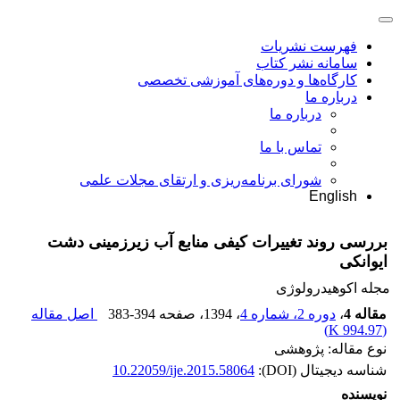
فهرست نشریات
سامانه نشر کتاب
کارگاه‌ها و دوره‌های آموزشی تخصصی
درباره ما
درباره ما
تماس با ما
شورای برنامه‌ریزی و ارتقای مجلات علمی
English
بررسی روند تغییرات کیفی منابع آب زیر‌زمینی دشت
ایوانکی
مجله اکوهیدرولوژی
مقاله 4
،
دوره 2، شماره 4
، 1394
، صفحه
383-394
اصل مقاله
)
994.97 K
(
نوع مقاله: پژوهشی
شناسه دیجیتال (DOI):
10.22059/ije.2015.58064
نویسنده