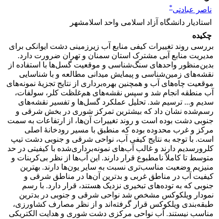
*
ناصر عبادتی
استاد‌یار دانشگاه آزاد اسلامی واحد اسلامشهر
چکیده
بررسی روند تغییرات کیفی منابع آب زیر‌زمینی دشت ایوانکی برای
مدیریت منابع آبی مشترک استان سمنان و تهران ضرورت دارد.
بدین‌منظور واحدهای سنگ‌شناسی و موقعیت گسل‌ها با استفاده از
نقشه‌های زمین‌شناسی و پیمایش میدانی مطالعه و با شناسایی
موقعیت چاه‌های آب و همچنین بهره‌برداری از نتایج تجزیۀ نمونه‌های
آب منطقه انجام شد و سپس نقشه‌های هم‌غلظت کلر، سولفات،
سدیم و... ترسیم شد. تحلیل عملکرد گسل‌ها و تفسیر نقشه‌های
رسم‌شده نشان داد که بیشترین تمرکز شوری در بخش شرقی و
جنوبی دشت بوده است و روند تغییرات آن‌ها، از ارتفاعات به سمت
مرکز و غرب محدوده بوده که منطبق با مسیر رودخانۀ اصلی
است. با توجه به نتایج کیفی آب، نواحی شرقی و جنوبی دشت تیپ
کلرورسدیم دارند و غالب آب‌های نمونه‌برداری‌شده با کیفیتی در حد
متوسط تا کاملاً نامطبوع قرار دارند. این آب‌ها از نظر بی‌کربنات و
منیزیم وضعیت مناسب‌تری ‌نسبت به سایر یون‌ها دار‌ند. بهترین
کیفیت آب در مناطق غربی و بدترین آن‌ها در مناطق شرقی و
جنوبی که به توده‌های تبخیری نزدیک هستند، قرار دارد. با رسم
نمودار ویلکوکس مشخص شد نواحی شرقی و جنوبی در بدترین
طبقه‌بندی ویلکوکس قرار گرفته‌اند و از نظر مصارف کشاورزی،
مناسب نیستند. آب نواحی مرکزی دشت شوری و هدایت الکتریکی