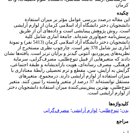
کرمان
چکیده
این مقاله در‌صدد بررسی عوامل مؤثر بر میزان استفادة
دانشجویان دختر دانشگاه آزاد اسلامی کرمان از لوازم آرایشی
است. روش پژوهش پیمایشی است و داده‌های آن از طریق
پرسش‌نامه جمع‌آوری شده‌اند. جامعة آماری شامل کلیة
دانشجویان دختر دانشگاه آزاد اسلامی کرمان (5413 نفر) و نمونۀ
آماری نیز شامل 378 نفر است. چارچوب نظری مستخرج از
نظریه‌های پیربوردیو، آنتونی گیدنز و برایان ترنر است. یافته‌ها نشان
دادند که متغیر‌هایی از قبیل تنوع‌طلبی، مصرف‌گرایی، سرمایة
فرهنگی، مصرف رسانه‌ای، هویت بازاندیشانه و طبقة اجتماعی،
گرایش به آرایش، سن، مقطع و ترم تحصیلی رابطۀ معناداری با
میزان استفاده از لوازم آرایشی دارند. در‌مجموع، متغیرهای
مستقل توانسته‌اند 37 درصد از متغیر وابسته را تبیین کنند. متغیر
تنوع‌طلبی، بهترین پیش‌بینی‌کنندة میزان استفادة دانشجویان دختر
از لوازم آرایشی است.
کلیدواژه‌ها
بدن
؛
تنوع‌طلبی
؛
لوازم آرایشی
؛
مصرف‌گرایی
مراجع