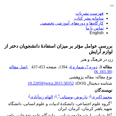
فهرست نشریات
سامانه نشر کتاب
کارگاه‌ها و دوره‌های آموزشی تخصصی
تماس با ما
English
بررسی عوامل مؤثر بر میزان استفادۀ دانشجویان دختر از
لوازم آرایش
زن در فرهنگ و هنر
مقاله 3
،
دوره 7، شماره 4
، 1394
، صفحه
437-453
اصل مقاله
)
183.38 K
(
نوع مقاله: مقاله پژوهشی
شناسه دیجیتال (DOI):
10.22059/jwica.2015.58352
نویسندگان
2
1
*
1
محمد اکبری
؛
داریوش بوستانی
؛
الهام زیدآبادی
1
گروه علوم اجتماعی، دانشکدۀ ادبیات و علوم انسانی، دانشگاه
شهید باهنر کرمان، کرمان، ایران
2
کارشناسی ارشد جامعه شناسی، دانشگاه علوم تحقیقات، واحد