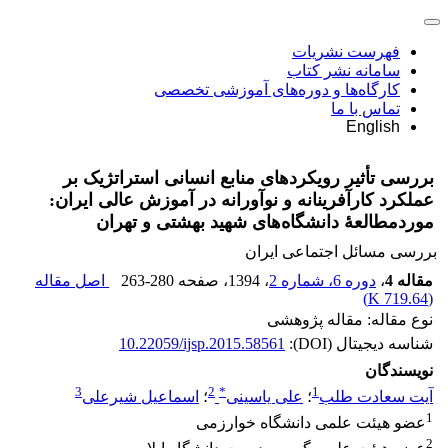
فهرست نشریات
سامانه نشر کتاب
کارگاه‌ها و دوره‌های آموزشی تخصصی
تماس با ما
English
بررسی تأثیر رویکردهای منابع انسانی استراتژیک بر
عملکرد کارآفرینانه و نوآورانه در آموزش عالی ایران:
موردمطالعۀ دانشگاه‌های شهید بهشتی و تهران
بررسی مسائل اجتماعی ایران
مقاله 4
،
دوره 6، شماره 2
، 1394
، صفحه
263-280
اصل مقاله
)
719.64 K
(
نوع مقاله: مقاله پژوهشی
شناسه دیجیتال (DOI):
10.22059/ijsp.2015.58561
نویسندگان
3
2
*
1
آیت سعادت طلب
؛
علی یاسینی
؛
اسماعیل شیرعلی
1
عضو هیئت علمی دانشگاه خوارزمی
2