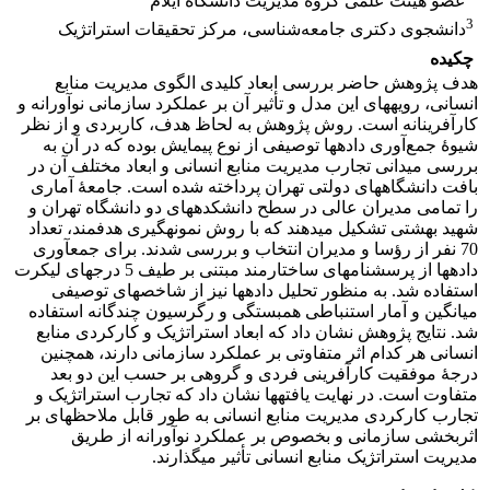
عضو هیئت علمی گروه ‌مدیریت دانشگاه ایلام
3
دانشجوی دکتری جامعه‌شناسی، مرکز تحقیقات استراتژیک
چکیده
هدف پژوهش حاضر بررسی ابعاد کلیدی الگوی مدیریت منابع
انسانی، رویه­های این مدل و تأثیر آن بر عملکرد سازمانی نوآورانه و
کارآفرینانه است. روش پژوهش به لحاظ هدف، کاربردی و از نظر
شیوۀ جمع‌آوری داده­ها توصیفی از نوع پیمایش بوده که در آن به
بررسی میدانی تجارب مدیریت منابع انسانی و ابعاد مختلف آن در
بافت دانشگاه­های دولتی تهران پرداخته شده است. جامعۀ آماری
را تمامی مدیران عالی در سطح دانشکده­های دو دانشگاه تهران و
شهید بهشتی تشکیل می­دهند که با روش نمونه­گیری هدفمند، تعداد
70 نفر از رؤسا و مدیران انتخاب و بررسی شدند. برای جمع­آوری
داده­ها از پرسشنامه­ای ساختارمند مبتنی بر طیف 5 درجه­ای لیکرت
استفاده شد. به منظور تحلیل داده­ها نیز از شاخص­های توصیفی
میانگین و آمار استنباطی همبستگی و رگرسیون چندگانه استفاده
شد. نتایج پژوهش نشان داد که ابعاد استراتژیک و کارکردی منابع
انسانی هر کدام اثر متفاوتی بر عملکرد سازمانی دارند، همچنین
درجۀ موفقیت کارآفرینی فردی و گروهی بر حسب این دو بعد
متفاوت است. در نهایت یافته­ها نشان داد که تجارب استراتژیک و
تجارب کارکردی مدیریت منابع انسانی به طور قابل ملاحظه­ای بر
اثربخشی سازمانی و بخصوص بر عملکرد نوآورانه از طریق
مدیریت استراتژیک منابع انسانی تأثیر می­گذارند.