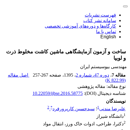
فهرست نشریات
سامانه نشر کتاب
کارگاه‌ها و دوره‌های آموزشی تخصصی
تماس با ما
English
ساخت و آزمون آزمایشگاهی ماشین کاشت مخلوط ذرت
و لوبیا
مهندسی بیوسیستم ایران
مقاله 7
،
دوره 47، شماره 2
، 1395
، صفحه
257-267
اصل مقاله
)
822.99 K
(
نوع مقاله: مقاله پژوهشی
شناسه دیجیتال (DOI):
10.22059/ijbse.2016.58775
نویسندگان
2
*
1
علیرضا مندنی
؛
سیدحسین کارپرورفرد
1
دانشگاه شیراز
2
دکترا، طراحی، ادوات خاک ورز، انتقال مواد