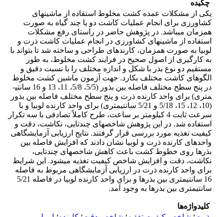
چکیده
یکی از مشکلات عمده کشت مخلوط استفاده از ماشین­های
کشاورزی برای انجام عملیات کاشت دو یا چند گیاه به صورت
همزمان می­باشد. در پژوهش حاضر در راستای رفع مشکلات
استفاده از ماشین­های کشاورزی در انجام عملیات کاشت ذرت و
لوبیا به صورت همزمان، کارنده­ای طراحی و ساخته شد تا بتواند با
به کارگیری از اصول صحیح در فرایند کشت مخلوط، به طور
مستقیم دو نوع بذر با شکل و اندازه مختلف را با نسبت دقیق و
الگوهای کاشت مختلف بکارد. جهت آزمون ماشین کشت مخلوط
در پنج سطح مختلف فاصله بین بذور (5/5، 5/8، 11، 13 و 16 سانتی­
متری) برای واحد کارنده ذرت و پنج سطح مختلف فاصله بین بذور
(10، 12، 15، 5/18 و 5/21 سانتی­متری) برای واحد کارنده لوبیا و با
سرعت ثابت 4 کیلومتر بر ساعت، طرح کاملاً تصادفی با سه تکرار
استفاده شد. در این پژوهش شاخص­های چندتایی، نکاشت، دقت و
کیفیت تغذیه مورد بررسی قرار گرفتند. نتایج ارزیابی آزمایشگاهی
واحد­های کارنده ذرت و لوبیا نشان دادند که افزایش فاصله بین
بذرها روی خطوط کشت باعث کاهش شاخص­های چندتایی،
نکاشت، دقت و افزایش شاخص کیفیت تغذیه می­شود. این شرایط
برای واحد کارنده ذرت در ارزیابی آزمایشگاهی مربوط به فاصله
16 سانتی­متری بین بذرها و برای واحد کارنده لوبیا در فاصله 5/21
سانتی­متری بین بذرها به وجود آمد.
کلیدواژه‌ها
ذرت
؛
شاخص کیفیت تغذیه
؛
شاخص دقت
؛
کارنده
؛
لوبیا