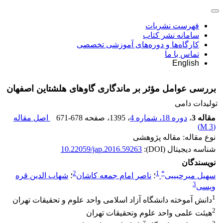
فهرست نشریات
سامانه نشر کتاب
کارگاه‌ها و دوره‌های آموزشی تخصصی
تماس با ما
English
بررسی عوامل مؤثر بر ماندگاری گاوهای هلشتاین اصفهان
تولیدات دامی
مقاله 3
،
دوره 18، شماره 4
، 1395
، صفحه
671-678
اصل مقاله
)
3 M
(
نوع مقاله: مقاله پژوهشی
شناسه دیجیتال (DOI):
10.22059/jap.2016.59263
نویسندگان
2
1
*
سهیل میرحبیبی
؛
ناصر امام جمعه کاشان
؛
شهاب الدین قره
3
ویسی
1
دانش آموخته دانشگاه آزاد اسلامی واحد علوم و تحقیقات تهران
2
هیئت علمی واحد علوم وتحقیقات تهران