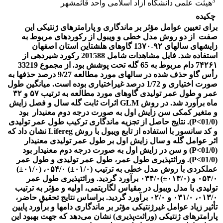
3
هیئت علمی دانشگاه آزاد اسلامی واحد قائمشهر
چکیده
برای تعیین عوامل مؤثر بر ماندگاری و پارامترهای ژنتیکی این
صفت از دو روش مدل خطی و ویبول از رکوردهای مربوط به
زایش­های سال­های ۹۲-13۷۰ گاوهای هلشتاین استان اصفهان
استفاده شد. فایل مشاهدات شامل 201588 رکورد شیردهی از
7۴۲۶۱ دام مربوط به 65 گله تحت پوشش بود. از مجموع 33219
رأس گاو حذف شده در سال­های مورد مطالعه 9/27 درصد حذف­ها به
صورت اختیاری و 1/72 درصد غیراختیاری بوده است. میانگین طول
عمر و طول عمر تولیدی گاوهای مورد مطالعه به ترتیب ۵۷ و ۳۲
ماه برآورد شد. در روش GLM اثرات ثابت گله سال و فصل زایش
و متغیر کمکی سن زایش اول به صورت درجه دوم معنی­دار بود
(01/0>P). نتایج حاصل از تجزیه ماندگاری ترکیب طول عمر تولیدی
و کد سانسور با استفاده از تابع ویبول با روش Lifereg نشان داد که
اثر عوامل گله و سال زایش اول بر طول عمر تولیدی معنی­دار
(01/0>P) و سن در زایش اول به صورت درجه دوم معنی­دار بود
(01/0>P). وراثت­پذیری طول عمر، طول عمر تولیدی و طول عمر
عملکردی با روش مدل خطی به ترتیب (۰۱/۰±) ۰۵۴/۰، (۰۱/۰±)
۰۵۴/۰ و (۰۱۳/۰±)۰۳۴/۰ برآورد گردید. وراثت­­پذیری طول عمر
تولیدی با مدل ویبول در مقیاس لگاریتمی، اولیه و مؤثر به ترتیب
۰۱۳/۰، ۰۳۱/۰ و ۰۲/۰ برآورد گردید. براساس نتایج تحقیق حاضر،
تأثیر زیاد عوامل غیرژنتیکی مؤثر بر ماندگاری دام­ها و برآورد پایین
پارامترهای ژنتیکی (وراثت‌­پذیری) نشان می‌دهد که جهت بهبود این