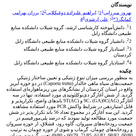
نویسندگان
2
1
بهروز میرزایی1
؛
ابراهیم علیزاده دوغیکلایی2
؛
برزان بهرامی
4
3
کمانگر3*
؛
علی ارشدی4
1
1. دانش‌آموخته کارشناسی ارشد، گروه شیلات دانشکده منابع
طبیعی دانشگاه زابل
2
2. دانشیار گروه شیلات دانشکده منابع طبیعی دانشگاه زابل
3
3. استادیار گروه شیلات دانشکده منابع طبیعی دانشگاه
کردستان
4
4. استادیار گروه شیلات دانشکده منابع طبیعی دانشگاه زابل
چکیده
به منظور بررسی میزان تنوع ژنتیکی و تعیین ساختار ژنتیکی
جمعیت‌های سیاه ماهی خالدار (Capoeta trutta) در دو حوزه آبریز
واقع در استان کردستان از نشانگرهای بین ریزماهواره‌ای استفاده
گردید. از شش آغازگر دی‌نوکلئوتیدی مورد استفاده، تنها در سه
آغازگر (AG)9C، (GA)9C و (AC)9T باندهای واضح، تکرارپذیر و
قابل امتیازدهی در شرایط واکنش PCR مورد استفاده مشاهده
گردید. این سه آغازگر در مجموع تعداد 56 باند تکرار پذیر در شش
جمعیت مورد مطالعه تولید نمودند که درصد پلی‌مورفیسم در
جمعیت رودخانه‌های سیروان، گاوه رود، قشلاق، از حوزه سیروان
و رودخانه‌های چومان، گرماب و شوی از حوزه چومان به ترتیب
00/80، 98/82، 61/82، 71/85، 60/79 و 49/80 تعیین گردیدند. میزان