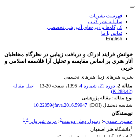
فهرست نشریات
سامانه نشر کتاب
کارگاه‌ها و دوره‌های آموزشی تخصصی
تماس با ما
English
خوانش فرایند ادراک و دریافت زیبایی در نظرگاه مخاطبان
آثار هنری بر اساس مقایسه و تحلیل آرا فلاسفه اسلامی و
غربی
نشریه هنرهای زیبا: هنرهای تجسمی
مقاله 2
،
دوره 21، شماره 4
، 1395
، صفحه
13-20
اصل مقاله
)
288.42 K
(
نوع مقاله: مقاله پژوهشی
شناسه دیجیتال (DOI):
10.22059/jfava.2016.59947
نویسندگان
1
*
2
1
حسین احمدی
؛
رسول وطن دوست
؛
مریم شیروانی
1
دانشگاه هنر اصفهان
2