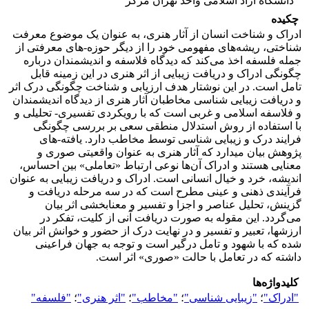
دانشگاه آزاد اسلامی واحد تهران مرکز
چکیده
ادراک و شناخت انسان از آثار هنری، به عنوان یک موضوع معرفت
شناختی، ریشه‌های مفهومی خود را از دیگر حوزه-های معرفتی از
جمله فلسفه اخذ می‌کند که دیدگاه فلاسفه و اندیشمندان درباره
چگونگی ادراک و دریافت زیبایی از اثر هنری در این زمینه قابل
تامل است. در این نوشتار هدف ارزیابی و شناخت چگونگی درک اثر
و دریافت زیبایی شناسی مخاطبان آثار هنری از دیدگاه اندیشمندان
و فلاسفه اسلامی و غربی است که با رویکردی تفسیری- تحلیلی و
با استفاده از روش استدلال منطقی سعی بر بررسی چگونگی
فرایند درک و زیبایی شناسی توسط مخاطب دارد. یافته-های
پژوهش بیان میدارد که آثار هنری به عنوان واقعیتی صوری و
معنایی هستند و ادراک آن‌ها نوعی ارتباط «تعاملی» بین احساس،
اندیشه، خرد و خیال انسانی است. ادراک و دریافت زیبایی به عنوان
فرآیندی ذهنی و عینی مطرح است که در سه مرحله دریافت و
گزینش، تحلیل عناصر و اجزا و تفسیر و معنابخشی اثر بیان
می‌گردد. این مقوله به صورت دریافت آنی از کلیت، تفکر در
ارزشها، تعبیر و تفسیر و در نهایت درک از حضور و خوانش اثر بیان
شده که با شهود و تامل درگیر است و توجه به جهان فراعینی
داشته که در تعامل با حالت «صوری» اثر است.
کلیدواژه‌ها
"ادراک"
؛
"زیبایی شناسی"
؛
"مخاطب"
؛
"اثر هنری"
؛
"فلسفه"