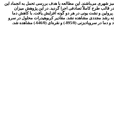
سبز ‌شهری می‌باشند. این مطالعه با هدف بررسی تحمل به انجماد این
 مستقل با هشت سطح دمایی (شاهد، 10-، 15-، 20-، 25-، 30-، 35-، 40- درجه سانتی‌گراد) در قالب طرح کاملاً تصادفی اجرا گردید. در این پژوهش میزان
 پرولین و نشت یونی در هر دو گونه افزایش یافت. با کاهش دما
 به‌ترتیب در سرو‌بادبزنی و نقره‌ای هیچ‌گونه رشد‌ مجددی مشاهده نشد. مقادیر کربوهیدرات محلول در سرو
بادبزنی با کاهش دما افزایش کم و غیر‌معنی‌دار ولی در سرو‌ نقره‌ای به‌طور معنی‌داری کاهش یافت. همبستگی منفی معنی‌دار بین رشد‌ مجدد و دما در سرو‌بادبزنی (895/0-) و نقره‌ای (646/0-) مشاهده شد.