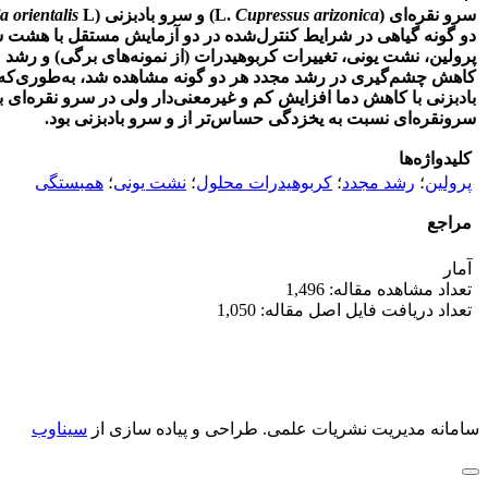
سرو‌ نقره‌ای (L.
Cupressus arizonica
) و سرو‌ بادبزنی (
a orientalis
پرولین، نشت یونی، تغییرات کربوهیدرات (از نمونه‌های برگی) و رشد‌ 
سرو‌نقره‌ای نسبت به یخ‏زدگی حساس‌تر از و سرو‌ بادبزنی بود.
کلیدواژه‌ها
پرولین
؛
رشد ‌مجدد
؛
کربوهیدرات ‌محلول
؛
نشت‌ یونی
؛
همبستگی
مراجع
آمار
تعداد مشاهده مقاله: 1,496
تعداد دریافت فایل اصل مقاله: 1,050
سامانه مدیریت نشریات علمی.
طراحی و پیاده سازی از
سیناوب