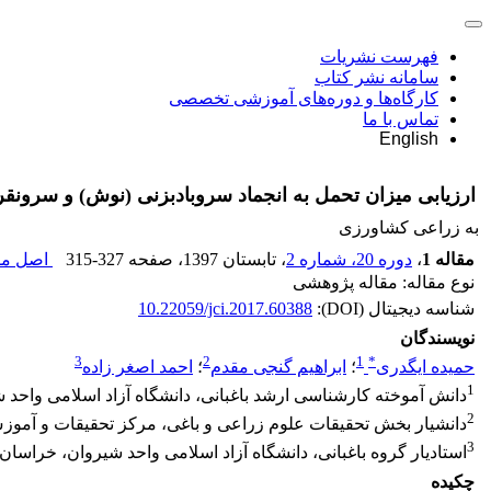
فهرست نشریات
سامانه نشر کتاب
کارگاه‌ها و دوره‌های آموزشی تخصصی
تماس با ما
English
ارزیابی میزان تحمل به انجماد سرو‌بادبزنی (نوش) و سرو‌نقر
به زراعی کشاورزی
مقاله 1
،
دوره 20، شماره 2
، تابستان 1397
، صفحه
315-327
اصل مقا
نوع مقاله: مقاله پژوهشی
شناسه دیجیتال (DOI):
10.22059/jci.2017.60388
نویسندگان
3
2
1
*
حمیده ایگدری
؛
ابراهیم گنجی مقدم
؛
احمد اصغر زاده
1
دانش آموخته کارشناسی ارشد باغبانی، دانشگاه آزاد اسلامی واحد 
2
دانشیار بخش تحقیقات علوم زراعی و باغی، مرکز تحقیقات و آمو
3
استادیار گروه باغبانی، دانشگاه آزاد اسلامی واحد شیروان، خراسان
چکیده