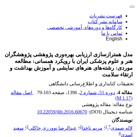
فهرست نشریات
سامانه نشر کتاب
کارگاه‌ها و دوره‌های آموزشی تخصصی
تماس با ما
English
مدل همترازسازی ارزیابی بهره‌وری پژوهشی پژوهشگران
هنر و علوم پزشکی ایران با رویکرد همسانی: مطالعه
موردی: رشته‌های هنرهای نمایشی و آموزش بهداشت و
ارتقاء سلامت
تحقیقات کتابداری و اطلاع‌رسانی دانشگاهی
مقاله 4
،
دوره 51، شماره 2
، 1396
، صفحه
79-103
اصل مقاله
)
1.17 M
(
نوع مقاله: مقاله پژوهشی
شناسه دیجیتال (DOI):
10.22059/jlib.2016.60670
نویسندگان
3
2
1
*
لاله صمدی
؛
مریم ناخدا
؛
عبدالرضا نوورزی چاکلی
؛
سعید
4
اسدی