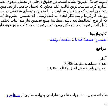
اشاره کرد. مناسب‌ترین قالب عقد معیّن که تحلیل جامعی از تضامین
شخصی است که بیشترین شباهت را با ضمان وثیقه‌ای شخصی در حقوق د
روابط کارفرما و پیمانکار ایجاد می‌کند. زمانی که تضمین مشروط (مش
که از نوع عندالمطالبه باشد، مطالبۀ مبلغ تضمین نیازمند اثبات تخل
دلیل انجام تعهدات یا ناممکن بودن انجام تعهدات به علت بروز قوۀ قاهر
کلیدواژه‌ها
تضمین
؛
ضبط
؛
فیدیک
؛
ماهیت
؛
وثیقه
مراجع
آمار
تعداد مشاهده مقاله: 3,896
تعداد دریافت فایل اصل مقاله: 13,362
سامانه مدیریت نشریات علمی.
طراحی و پیاده سازی از
سیناوب