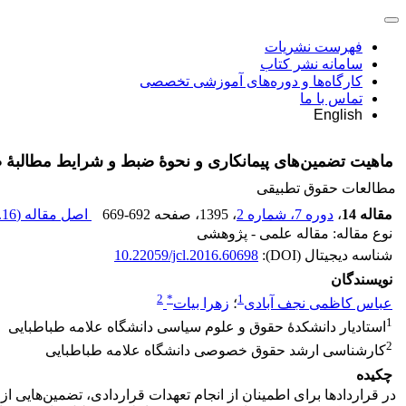
فهرست نشریات
سامانه نشر کتاب
کارگاه‌ها و دوره‌های آموزشی تخصصی
تماس با ما
English
ماهیت تضمین‌های پیمانکاری و نحوۀ ضبط و شرایط مطالبۀ ضم
مطالعات حقوق تطبیقی
مقاله 14
،
دوره 7، شماره 2
، 1395
، صفحه
669-692
اصل مقاله (
16 K
نوع مقاله: مقاله علمی - پژوهشی
شناسه دیجیتال (DOI):
10.22059/jcl.2016.60698
نویسندگان
2
*
1
عباس کاظمی نجف آبادی
؛
زهرا بیات
1
استادیار دانشکدۀ حقوق و علوم سیاسی دانشگاه علامه طباطبایی
2
کارشناسی ارشد حقوق خصوصی دانشگاه علامه طباطبایی
چکیده
در قراردادها برای اطمینان از انجام تعهدات قراردادی، تضمین‌هایی 