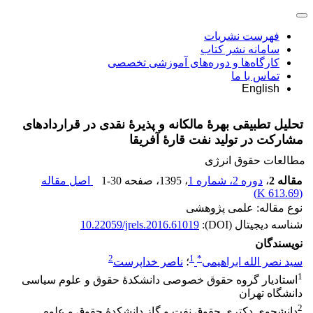
فهرست نشریات
سامانه نشر کتاب
کارگاه‌ها و دوره‌های آموزشی تخصصی
تماس با ما
English
تحلیل تطبیقی بهرۀ مالکانه و پذیرۀ نقدی در قراردادهای
مشارکت در تولید نفت قارۀ آفریقا
مطالعات حقوق انرژی
مقاله 2
،
دوره 2، شماره 1
، 1395
، صفحه
1-30
اصل مقاله
)
613.69 K
(
نوع مقاله: علمی پژوهشی
شناسه دیجیتال (DOI):
10.22059/jrels.2016.61019
نویسندگان
2
1
*
سید نصر الله ابراهیمی
؛
ناصر خداپرست
1
استادیار گروه حقوق خصوصی دانشکدۀ حقوق و علوم سیاسی
دانشگاه تهران
2
دانشجوی دکتری حقوق نفت و گاز دانشکدۀ حقوق و علوم