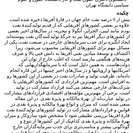
سیاسی دانشگاه تهران
چکیده
بیش از 9 درصد نفت خام جهان در قارۀ آفریقا ذخیره شده است.
علاوه بر بعضی کشورهای آفریقایی که از قدیم تولیدکنندۀ نفت
بودند مانند لیبی، الجزایر، آنگولا و نیجریه، در سال‌های اخیر بعضی
از کشورهای دیگر آفریقا نیز به جرگۀ تولیدکنندگان نفت پیوسته‌اند.
ایجاد انگیزه برای جذب سرمایه‌های خارجی در صنعت نفت، یکی از
مسائل مهم برای کشورهای آفریقایی محسوب می‌شود، زیرا
اکتشاف و توسعۀ میادین نفتی آفریقا به دانش فنی بالا و صرف
هزینه‌های هنگفتی نیازمند است که اغلب خارج از توان این
دولت‌هاست. به همین دلیل است که با سرمایه‏‎گذاری‏هایی که
امریکایی‏ها و اروپایی‏ها و در سال‌های اخیر چینی‏ها در این قاره انجام
داده‌اند، ظرفیت تولید و صادرات نفت در بعضی از این کشورها رو
به افزایش است. مهم‌ترین قراردادی که کشورهای آفریقایی با
شرکت‌های خارجی منعقد می‌کنند قرارداد مشارکت در تولید
است. برخی از مهم‌ترین مؤلفه‌های اقتصادی قراردادهای مشارکت
در تولید عبارت‌اند از: بهرۀ مالکانه و پذیرۀ نقدی. در این مقاله
سعی شده است که میزان و انواع بهرۀ مالکانه و پذیرۀ نقدی در
قوانین و قراردادهای مشارکت در تولید کشورهای تولیدکنندۀ نفت
قارۀ آفریقا بررسی تطبیقی شود تا مشخص شود سازوکار و میزان
بهرۀ مالکانه و پذیرۀ نقدی کدام‌یک از این کشورها از تنوع و
گوناگونی بیشتر و مناسب‌تری برای جذب سرمایه‌گذاران خارج
برخوردار است. نتایج این مطالعه نشان می‌دهد که تنها قوانین و