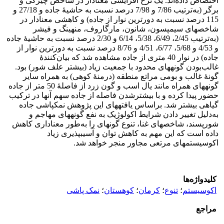
اختصاص داده‌اند. یک نرخ افزایشی معنا‏دار در شاخص‏ چیرگی و
برگر (به‌ترتیب 7/86 و 7/98 درصد نسبت به حاشیۀ جاده و 27/18 و
115 درصد نسبت به دورترین نوار از جاده) و کاهشی معنا‏دار در
شاخص‏های سیمپسون، شانون، مارگاروف، منهینگ و فیشر
(به‌ترتیب 2/45، 6/49، 5/38، 6/14 و 2/30 درصد نسبت به حاشیۀ جاده
و 4/53 و 5/68، 6/77، 4/51 و 8/76 درصد نسبت به دورترین نوار از
جاده) در نوار 40 متری از جاده مشاهده شد که بیان‌کنندۀ
غالب‌بودن گونه‏های محدود با جمعیت زیاد (بیشتر علف شور) بود.
گونۀ غالب و بومی مراتع منطقه (درمنۀ کوهی) به همراه سایر
گونه‏های همراه مانند یال اسب و گون زرد از فاصلۀ 50 متر از جاده
حضور پیدا کرده و با بیشتر‌شدن فاصله از جاده سهم آنها در ترکیب
گیاهی بیشتر شد. براساس یافته‏های این پژوهش نمک‏پاشی جاده
به‌دلیل تغییر دادن شرایط اکولوژیک به نفع گونه‏های مهاجم و
شورپسند، شاخص‏های غنا، تنوع گونه‏ای را به‌طور معنا‏داری کاهش
داده است که این مهم به کاهش توان و آسیب‏پذیری زیاد
اکوسیستم‏های مرتعی مجاور منجر خواهد شد.
کلیدواژه‌ها
اکوسیستم
؛
تنوع
؛
کرمان
؛
کوهستان
؛
نمک ‏پاشی
مراجع