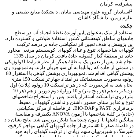
پیشرفته، کرمان
2
استادیار، گروه علوم مهندسی بیابان، دانشکدۀ منابع طبیعی و
علوم زمین، دانشگاه کاشان
چکیده
استفاده از نمک به‌عنوان پایین‌آورندۀ نقطۀ انجماد آب در سطح
جاده‏های مناطق کوهستانی کشور استفادۀ طولانی و گسترده دارد.
این پژوهش با هدف تعیین اثر نمک‏پاشی جاده بر درصد ترکیب
گونه‏ای، شاخص‏های تنوع و غنای گونه‏ای اکوسیستم مرتعی مجاور
جاده در منطقۀ گدار کفنوئیه جادۀ بافت‌ـ کرمان در سال 1395
انجام شد. پس از تعیین یک منطقۀ همگن از نظر شرایط اکولوژیکی
در سمتی از جاده که رواناب‏ها به آن سو جریان دارند، به نمونه‏برداری
پوشش گیاهی اقدام شد. نمونه‏برداری پوشش گیاهی با استقرار 80
رولوه به‌صورت سیستماتیک در امتداد چهار ترانسکت 150 متری
انجام شد. به این‌‌صورت که در هر ترانسکت 10 ‌رولوه (پلات) اول
نزدیک‏تر به هم (هر پنج متر) و 10 رولوۀ دوم دورتر از هم (هر 10
متر) روی ترانسکت استقرار یافتند. پس از استخراج شاخص‏های
تنوع و غنا بر مبنای حضور داشتن و نداشتن گونه‏ها در محیط
نرم‏افزاری PAST و BIO-DAP، اثر فاصله از مرکز نمک‏پاشی
(جاده) بر کلیۀ شاخص‏ها با آزمون ANOVA یک‏‏طرفه و مقایسۀ
میانگین داده‏ها با آزمون چنددامنۀ دانکن بررسی شد. نتایج نشان داد
در فاصلۀ صفر تا 40 متری از جاده گونه‏های گیاهی مهاجم کرقیچ،
شیرسگ و شیرین‌بیان سهم زیادی از ترکیب گونه‏ای را به خود