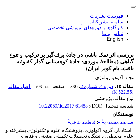
فهرست نشریات
سامانه نشر کتاب
کارگاه‌ها و دوره‌های آموزشی تخصصی
تماس با ما
English
بررسی اثر نمک‏ پاشی در جادۀ برف‌گیر بر ترکیب و تنوع
گیاهی (مطالعۀ موردی: جادۀ کوهستانی گدار کفنوئیه
بافت‌ـ بام کویر ایران)
مجله اکوهیدرولوژی
مقاله 18
،
دوره 4، شماره 2
، 1396
، صفحه
509-521
اصل مقاله
)
522.55 K
(
نوع مقاله: پژوهشی
شناسه دیجیتال (DOI):
10.22059/ije.2017.61488
نویسندگان
2
1
*
صدیقه محمدی
؛
فاطمه پناهی
1
استادیار، گروه اکولوژی، پژوهشگاه علوم و تکنولوژی پیشرفته و
علوم محیطی، دانشگاه تحصیلات تکمیلی صنعتی و فناوری