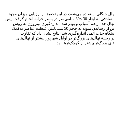
ل جنگلی استفاده می‌شود، در این تحقیق از ارزیابی میزان وجود
برخی از عناصر غذایی در ارتباط با اندازۀ نهال استفاده شد. نمونه‌برداری نهال در دو زمان، یکی در اوایل شهریور و دوم در اسفند از پلات‌های تصادفی به ابعاد 30 ×30 سانتی‌متر در بستر خزانه انجام گرفت. پس
هال جدا از هم آسیاب و پودر شد. اندازه‌گیری نیتروژن به روش
کجلدال صورت گرفت و برای اندازه‌گیری فسفر و پتاسیم در عصارۀ حاصل از هضم به طریق سوزاندن خشک و استفاده از اسید کلریدریک پس از رساندن نمونه به حجم 50 میلی‌لیتر، غلظت عناصر به‌کمک
 جذب اتمی اندازه‌گیری شد. نتایج نشان داد که تفاوت
 ریشۀ نهال‌های بزرگ‌تر در اوایل شهریور بیشتر از نهال‌های
ای بزرگ‌تر بیشتر از کوچک‌ترها بود.