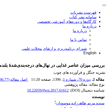
فهرست نشریات
سامانه نشر کتاب
کارگاه‌ها و دوره‌های آموزشی تخصصی
درباره ما
درباره ما
تماس با ما
شورای برنامه‌ریزی و ارتقای مجلات علمی
English
بررسی میزان عناصر غذایی در نهال‌های درجه‌بندی‌شدۀ بلندمازو (us castaneifolia
نشریه جنگل و فرآورده های چوب
مقاله 2
،
دوره 70، شماره 1
، 1396
، صفحه
11-20
اصل مقاله (
96.77 K
نوع مقاله: مقاله پژوهشی
شناسه دیجیتال (DOI):
10.22059/jfwp.2017.61612
نویسنده
*
سیده مریم طاهرزاده موسویان