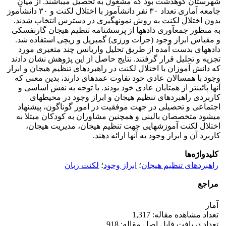
شهرستان کوهدشت بود که مشغول به تحصیل می­باشند. از میان
جامعه آماری تعداد ۳۰ نفر دانش­آموز با اختلال لکنت و ۳۰ دانش­آموز
بدون اختلال لکنت به روش نمونه­گیری در دسترس انتخاب شدند.
به منظور جمع­آوری داده­ها از پرسشنامه تنظیم هیجان گارنفسکی
و مقیاس ابراز وجود (جرات ورزی) گمبریل و ریچی استفاده شد.
داده­های بدست آمده از طریق تحلیل واریانس چند متغیری مورد
تجزیه و تحلیل قرار گرفتند. نتایج حاصل از این پژوهش نشان دادند
که دانش آموزان با اختلال لکنت در راهبردهای تنظیم هیجان و ابراز
وجود با همسالان عادی خود تفاوت عمده­ای دارند، بدین معنی که
آنها پائین­تر از همتایان عادی خود بودند. با توجه به نقش اساسی و
کاربردی راهبردهای تنظیم هیجان و ابراز وجود در محیط­های
اجتماعی و تحصیلی در جهت موفقیت در امور گوناگون، پیشنهاد
می­شود متخصصان بالینی و همچنین مشاوران به کودکان مبتلا به
اختلال لکنت آموزش­هایی جهت تنظیم هیجان، مدیریت هیجان،
کاربرد آن و ابراز وجود به آنها ارائه دهند.
کلیدواژه‌ها
راهبردهای تنظیم هیجان
؛
ابراز وجود
؛
لکنت زبان
مراجع
آمار
تعداد مشاهده مقاله: 1,317
تعداد دریافت فایل اصل مقاله: 918