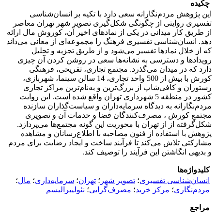
چکیده
این پژوهش مردم‌نگارانه سعی دارد با تکیه بر انسان‌شناسی
تفسیری روایتی از چگونگی شکل‌گیری تصویر شهر تهران معاصر
از طریق کار میدانی در یکی از نمادهای اخیر آن، کوروش مال ارائه
دهد. انسان‌شناسی تفسیری فرهنگ را مجموعه‌ای از معانی می‌داند
که از خلال نمادها تفسیر می‌شود و از طریق تجزیه‌ و تحلیل
رویدادها و دسترسی به نشانه‌ها سعی در روشن کردن آن چیزی
دارد که در میدان می‌گذرد. مجتمع تجاری، تفریحی، فرهنگی
کورش با بیش از 500 واحد تجاری، 14 سالن سینما، شهربازی،
رستوران و کافی‌شاپ از بزرگ‌ترین و به‌نام‌ترین مراکز تجاری
کشور در منطقه 5 شهرداری تهران واقع شده است. این روایت
مردم‌نگارانه به دیدگاه سرمایه‌داران و سیاست‌گذاران سازنده
مجتمع کورش ، مصرف‌کنندگان فضا و خدمات آن و تصویری
شکل‌گرفته از از تهران با محوریت این گونه مجتمع‌ها می‌پردازد.
پژوهش با استفاده از فنون مصاحبه با اطلاع‌رسانان و مشاهده
مشارکتی تلاش می‌کند تا فرآیند ساخت و ایجاد رضایت برای مردم
و بدیهی انگاشتن این فرآیند را توصیف کند.
کلیدواژه‌ها
انسان‌شناسی تفسیری
؛
تصویر شهر
؛
تهران
؛
سرمایه‌داری
؛
مال
؛
مردم‌نگاری
؛
مرکز خرید
؛
مصرف‌گرایی
؛
نئولیبرالیسم
مراجع