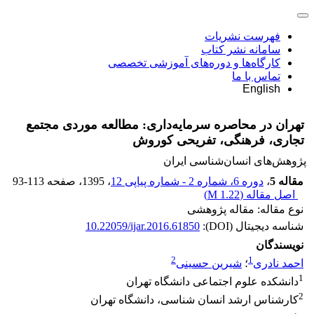
فهرست نشریات
سامانه نشر کتاب
کارگاه‌ها و دوره‌های آموزشی تخصصی
تماس با ما
English
تهران در محاصره سرمایه‌داری: مطالعه موردی مجتمع
تجاری، فرهنگی، تفریحی کوروش
پژوهش‌های انسان‌شناسی ایران
مقاله 5
،
دوره 6، شماره 2 - شماره پیاپی 12
، 1395
، صفحه
93-113
اصل مقاله (
1.22 M
)
نوع مقاله: مقاله پژوهشی
شناسه دیجیتال (DOI):
10.22059/ijar.2016.61850
نویسندگان
2
1
احمد نادری
؛
شیرین حسینی
1
دانشکده علوم اجتماعی دانشگاه تهران
2
کارشناس ارشد انسان شناسی، دانشگاه تهران