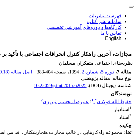
فهرست نشریات
سامانه نشر کتاب
کارگاه‌ها و دوره‌های آموزشی تخصصی
تماس با ما
English
مجازات، آخرین راهکار کنترل انحرافات اجتماعی با تأکید بر دی
نظریه‌های اجتماعی متفکران مسلمان
مقاله 7
،
دوره 5، شماره 2
، 1394
، صفحه
383-404
اصل مقاله (
.18 K
نوع مقاله: مقاله پژوهشی
شناسه دیجیتال (DOI):
10.22059/jstmt.2015.62025
نویسندگان
2
1
*
حفیظ الله فولادی
؛
علیرضا محسنی تبریزی
1
استادیار
2
استاد
چکیده
اتخاذ مجموعه راه‌کارهایی در قالب مجازات هنجارشکنان، اقدامی اس