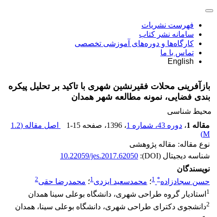
فهرست نشریات
سامانه نشر کتاب
کارگاه‌ها و دوره‌های آموزشی تخصصی
تماس با ما
English
بازآفرینی محلات فقیرنشین شهری با تاکید بر تحلیل پیکره
بندی فضایی، نمونه مطالعه شهر همدان
محیط شناسی
مقاله 1
،
دوره 43، شماره 1
، 1396
، صفحه
1-15
اصل مقاله (
1.2
)
M
نوع مقاله: مقاله پژوهشی
شناسه دیجیتال (DOI):
10.22059/jes.2017.62050
نویسندگان
2
1
1
*
حسن سجادزاده
؛
محمدسعید ایزدی
؛
محمدرضا حقی
1
استادیار گروه طراحی شهری، دانشگاه بوعلی سینا همدان
2
دانشجوی دکترای طراحی شهری، دانشگاه بوعلی سینا، همدان