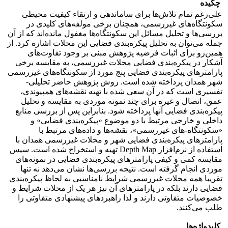
چکیده
علی‌رغم تمام تلاش‌ها برای ساماندهی و ارتقاء کیفیت محیطی
سکونتگاه‌های غیررسمی، همچنان برخی مولفه‌های کلیدی در
بررسی‌ها و تحلیل مسائل این سکونتگاه‌ها مغفول مانده‌اند که از آن
جمله می‌توان به تحلیل پیکره‌بندی فضایی این محلات اشاره کرد. از
همین‌رو برای اثبات فرضیه پژوهش مبنی بر وجود تفاوت‌های
آشکار در پیکره‌بندی فضایی محلات غیررسمی، به مقایسه برخی
پارامترهای پیکره‌بندی فضایی پنج مورد از سکونتگاه‌های غیررسمی
شهر همدان پرداخته شده است. روش پژوهش حاضر تحلیلی-
تفسیری است که در آن سعی شده با تهیه نقشه‌های همپیوندی،
عمق، اتصال و غیره برای چند نمونه موردی به مقایسه و تحلیل
پیکره‌بندی فضایی آنها پرداخته شود. بنابراین پس از بررسی منابع
داخلی و خارجی مرتبط با دو موضوع «پیکره‌بندی فضایی» و
«سکونتگاه-های غیررسمی»، نقشه‌ها و داده‌های مرتبط با
پارامترهای پیکره‌بندی فضایی شهر و محلات غیررسمی همدان با
استفاده از نرم‌افزار Depth Map تهیه و استخراج شده است. سپس
مقایسه کمی و کیفی پارامترهای پیکره‌بندی فضایی در نمونه‌های
موردی انجام گرفته است. نتیجه بررسی‌ها نشان می‌دهد نه تنها
تقریبا همه محلات غیررسمی شرایط نامناسبی به لحاظ پیکره‌بندی
فضایی دارند بلکه در پارامترهای آن نیز هر یک از محلات شرایط و
خصوصیات متفاوتی دارند و لذا راهبردهای پیشنهادی متفاوتی را
طلب می‌کنند.
کلیدواژه‌ها