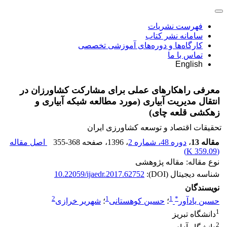
فهرست نشریات
سامانه نشر کتاب
کارگاه‌ها و دوره‌های آموزشی تخصصی
تماس با ما
English
معرفی راهکارهای عملی برای مشارکت کشاورزان در
انتقال مدیریت آبیاری (مورد مطالعه شبکه آبیاری و
زهکشی قلعه چای)
تحقیقات اقتصاد و توسعه کشاورزی ایران
مقاله 13
،
دوره 48، شماره 2
، 1396
، صفحه
355-368
اصل مقاله
)
359.09 K
(
نوع مقاله: مقاله پژوهشی
شناسه دیجیتال (DOI):
10.22059/ijaedr.2017.62752
نویسندگان
2
1
1
*
حسین یادآور
؛
حسین کوهستانی
؛
شهریر خرازی
1
دانشگاه تبریز
2