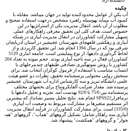
دانشگاه آزاد
چکیده
آب یکی از عوامل محدود­کننده تولید در جهان می­باشد. مقابله با
کمبود آب می­باید به­وسیله راهبرد مشخص در­جهت استفاده صحیح و
مطلوب از آن باشد. انتقال مدیریت یکی از استراتژی­ها در این
خصوص است. هدف کلی این تحقیق معرفی راهکارهای عملی
تسهیل مشارکت کشاورزان در انتقال مدیریت آبیاری در شبکه
آبیاری و زهکشی قلعه­چای شهرستان عجب­شیر در استان آذربایجان
شرقی بود که در سال 1394 انجام شد. این تحقیق کاربردی و از
لحاظ گردآوری داده­ها، از نوع پیمایشی است. جامعه آماری 5129
کشاورزان فعال در سه ناحیه آبیاری بودند. حجم نمونه به تعداد 204
کشاورز با روش نمونه­گیری تصادفی طبقه­ای چند­مرحله­ای با
انتساب متناسب با استفاده از فرمول کوکران انتخاب شد. برای
سنجش روایی محتوایی پرسشنامه تحقیق، نظرات دو عضو هیئت
علمی دانشگاه تبریز و سه کارشناس اداره آب شهرستان عجب­شیر
پرسیده شد. مقدار ضرایب آلفای­کرونباخ برای بخش­های مختلف
پرسشنامه بین 75/0 تا 92/0 به­دست آمد. تجزیه و تحلیل داده­ها با
نرم­افزارSPSS22 انجام شد. نتایج تحلیل مسیر نشان­داد که بیشترین
اثر مستقیم متغیرها بر مشارکت مربوط به وضعیت آب آبیاری
(335/0) است. برای مشارکت کشاورزان در فرآیند انتقال مدیریت
آبیاری سه راهکار شامل: تشکیل گروه­های "هم­آب"، گروه­های "هم­­
جوار" و گروه­های "هم­کشت" پیشنهاد شد.
کلیدواژه‌ها