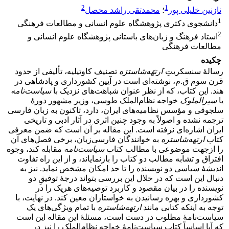
2
1
نازنین خلیلی پور
؛
محمدتقی راشد محصل
1
دانشجوی دکتری پژوهشگاه علوم انسانی و مطالعات فرهنگی
2
استاد فرهنگ و زبان‌های باستانی پژوهشگاه علوم انسانی و
مطالعات فرهنگی
چکیده
رسالۀ سنسکریتِ َ
ارتهَه‌شاسترَه
تصنیف کاوتیلیه، تألیفی از حدود
قرن سوم ق.‌م، نوشته‌ای است در آیین کشورداری و پادشاهی در
هند. این کتاب، که از نظر عنوان شباهت‌های نزدیک با
سیاست‌نامه
یا
سیرالملوک
خواجه ‌نظام‌الملک طوسی، وزیر مشهور دورۀ
سلجوقی و مؤسس نظامیه‌های ایران، دارد، تاکنون به زبان فارسی
ترجمه نشده و اصولاً به وجود چنین اثری در آثار ادبی و تاریخی
ایران اشاره‌ای نرفته‌ است. این مقاله بر آن است که ضمن معرفی
کتاب
ارتهه‌شاستره
به خوانندگان فارسی‌زبان، برخی فصل‌های آن
را ازجهت موضوعی با مطالب کتاب
سیاست‌نامه
مقابله کند، وجوه
افتراق و تشابه مطالب دو کتاب را بازنمایاند، و از این‌ راه تفاوت
اندیشۀ سیاسی دو نویسنده را تا حد امکان مشخص نماید. نیز به
دنبال این است که در خلال این بررسی بتواند درجۀ توفیقِ دو
نویسنده را در بیان مقصود و کاربرد توصیه‌های هریک را در
کشورداری و بهره ‌رسانیدن به خواستاران معین کند. در نهایت، با
توجه به اینکه کتابی مانند
ارتهه
شاستره
با تمام ویژگی‌های یک
سیاست‌نامۀ مطلوب در دست است، مسئلۀ این مقاله این است
که آیا اساساً کتاب سیاست‌نامۀ خواجه نظام‌الملک را نیز در