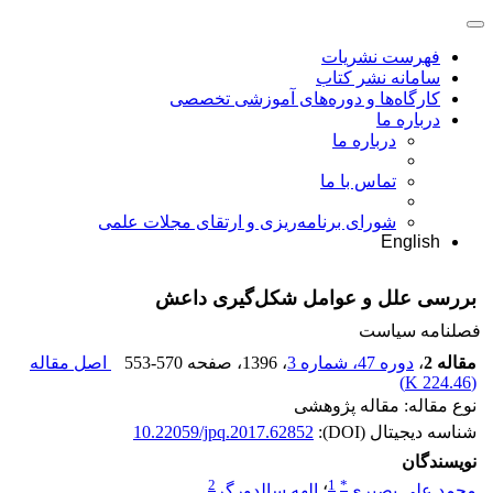
فهرست نشریات
سامانه نشر کتاب
کارگاه‌ها و دوره‌های آموزشی تخصصی
درباره ما
درباره ما
تماس با ما
شورای برنامه‌ریزی و ارتقای مجلات علمی
English
بررسی علل و عوامل شکل‌گیری داعش
فصلنامه سیاست
مقاله 2
،
دوره 47، شماره 3
، 1396
، صفحه
553-570
اصل مقاله
)
224.46 K
(
نوع مقاله: مقاله پژوهشی
شناسه دیجیتال (DOI):
10.22059/jpq.2017.62852
نویسندگان
2
1
*
محمد علی بصیری
؛
الهه سالدورگر