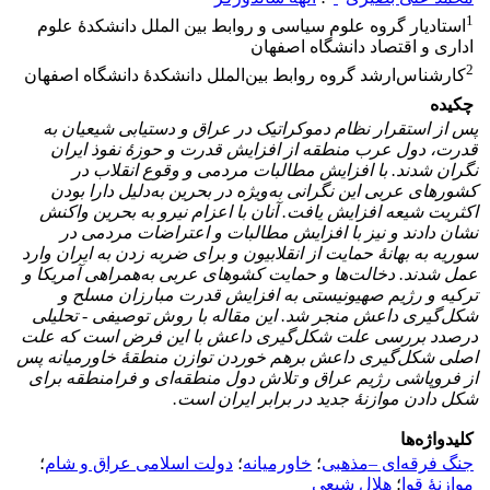
1
استادیار گروه علوم سیاسی و روابط بین الملل دانشکدۀ علوم
اداری و اقتصاد دانشگاه اصفهان
2
کارشناس‌ارشد گروه روابط بین‌الملل دانشکدۀ دانشگاه اصفهان
چکیده
پس از استقرار نظام دموکراتیک در عراق و دستیابی شیعیان به
قدرت، دول عرب منطقه از افزایش قدرت و حوزۀ نفوذ ایران
نگران شدند. با افزایش مطالبات مردمی و وقوع انقلاب در
کشورهای عربی این نگرانی به‌ویژه در بحرین به‌دلیل دارا بودن
اکثریت شیعه افزایش یافت. آنان با اعزام نیرو به بحرین واکنش
نشان دادند و نیز با افزایش مطالبات و اعتراضات مردمی در
سوریه به بهانۀ حمایت از انقلابیون و برای ضربه زدن به ایران وارد
عمل شدند. دخالت‌ها و حمایت کشوهای عربی به‌همراهی آمریکا و
ترکیه و رژیم صهیونیستی به افزایش قدرت مبارزان مسلح و
شکل‌گیری داعش منجر شد. این مقاله با روش توصیفی - تحلیلی
درصدد بررسی علت شکل‌گیری داعش با این فرض است که علت
اصلی شکل‌گیری داعش برهم خوردن توازن منطقۀ خاورمیانه پس
از فروپاشی رژیم عراق و تلاش دول منطقه‌ای و فرامنطقه برای
شکل دادن موازنۀ جدید در برابر ایران است.
کلیدواژه‌ها
جنگ فرقه‌ای –مذهبی
؛
خاورمیانه
؛
دولت اسلامی عراق و شام
؛
موازنۀ قوا
؛
هلال شیعی