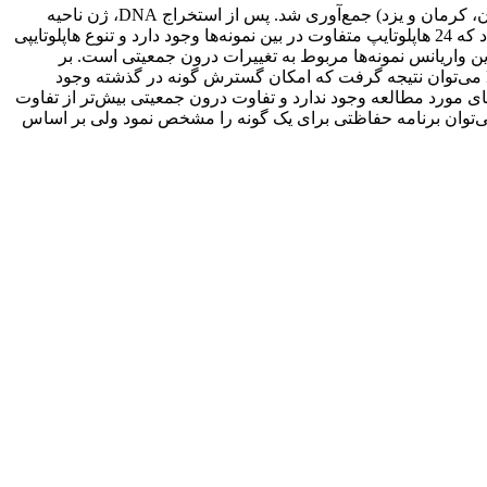
در این مطالعه به منظور بررسی ساختار ژنتیکی روباه معمولی در مناطق مرکزی ایران، 32 نمونه بافت از پنج استان (اصفهان، تهران، سمنان، کرمان و یزد) جمع‌آوری شد. پس از استخراج DNA، ژن ناحیه
کنترل از ژنوم میتوکندری توسط واکنش زنجیره‌ای پلی‌مراز تکثیر و 327 جفت نوکلئوتید از این ژن برای هر نمونه توالی‌یابی شد. نتایج نشان داد که 24 هاپلوتایپ متفاوت در بین نمونه‌ها وجود دارد و تنوع هاپلوتایپی
وسطی بین جمعیت‌ها وجود دارد و بیش‌ترین واریانس نمونه‌ها مربوط به تغییرات درون جمعیتی است. بر
اساس میزان شاخص راجر-هارپندینگ و چند نمایی بودن نمودار آن گسترش گونه اتفاق نیفتاده است، اما بر اساس نتایج دو آماره تاجیما و FU می‌توان نتیجه گرفت که امکان گسترش گونه در گذشته وجود
 مورد مطالعه وجود ندارد و تفاوت درون جمعیتی بیش‌تر از تفاوت
 نمی‌توان برنامه حفاظتی برای یک گونه را مشخص نمود ولی بر اساس