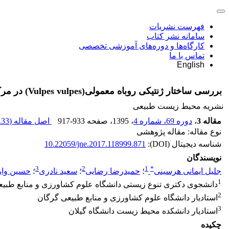
فهرست نشریات
سامانه نشر کتاب
کارگاه‌ها و دوره‌های آموزشی تخصصی
تماس با ما
English
بررسی ساختار ژنتیکی روباه معمولی(Vulpes vulpes) در مرکز ایران با استفاده از توالی ژن ناحیه کنترل میتوکندری
نشریه محیط زیست طبیعی
مقاله 3
،
دوره 69، شماره 4
، 1395
، صفحه
917-933
اصل مقاله (
33 M
نوع مقاله: مقاله پژوهشی
شناسه دیجیتال (DOI):
10.22059/jne.2017.118999.871
نویسندگان
3
2
1
*
جلیل ایمانی هرسینی
؛
حمیدرضا رضایی
؛
سعید نادری
؛
حسین وار
1
دانشجوی دکتری تنوع زیستی دانشگاه علوم کشاورزی و منابع طبی
2
استادیار دانشگاه علوم کشاورزی و منابع طبیعی گرگان
3
استادیار دانشکده محیط زیست دانشگاه گیلان
چکیده