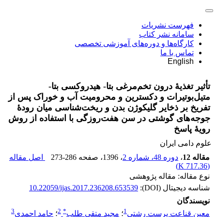
فهرست نشریات
سامانه نشر کتاب
کارگاه‌ها و دوره‌های آموزشی تخصصی
تماس با ما
English
تأثیر تغذیۀ درون تخم‌مرغی بتا- هیدروکسی بتا-
متیل‌بوتیرات و دکسترین و محرومیت آب و خوراک پس از
تفریخ بر ذخایر گلیکوژن بدن و ریخت‌شناسی میان رودۀ
جوجه‌های گوشتی در سن هفت‌روزگی با استفاده از روش
رویۀ پاسخ
علوم دامی ایران
مقاله 12
،
دوره 48، شماره 2
، 1396
، صفحه
273-286
اصل مقاله
)
717.36 K
(
نوع مقاله: مقاله پژوهشی
شناسه دیجیتال (DOI):
10.22059/ijas.2017.236208.653539
نویسندگان
3
2
*
1
معین قناعت پرست رشتی
؛
مجید متقی طلب
؛
حامد احمدی