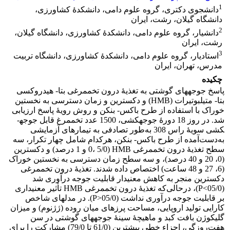
1
دانشجوی دکتری، گروه علوم دامی، دانشکدۀ کشاورزی،
دانشگاه گیلان، رشت، ایران
2
دانشیار، گروه علوم دامی، دانشکدۀ کشاورزی، دانشگاه گیلان،
رشت، ایران
3
استادیار، گروه علوم دامی، دانشکدۀ کشاورزی، دانشگاه تربیت
مدرس، تهران، ایران
چکیده
پاسخ جوجه­های گوشتی به تغذیۀ درون تخم­مرغی بتا- هیدروکسی
بتا- متیل­بوتیرات (HMB) و دکسترین و زمان دسترسی به نخستین
خوراک با استفاده از طرح باکس- بنکن و روش رویۀ پاسخ ارزیابی
شد. در روز 18 دورۀ جوجه­کشی، 1500 عدد تخم­مرغ قابل جوجه­
کشی سویۀ راس 308 به‌طور تصادفی به تیمارهای آزمایشی
به‌دست‌آمده از طرح باکس- بنکن، هرکدام شامل چهار تکرار، سه
سطح تغذیۀ درون تخم­مرغی HMB (0، 5/0 و 1 درصد) و دکسترین
(0، 20 و 40 درصد)، و سه سطح زمان دسترسی به نخستین خوراک
(6، 27 و 48 ساعت) اختصاص داده شدند. تغذیۀ درون تخم­مرغی
دکسترین منجر به کاهش معنی­دار قابلیت جوجه درآوری شد
(05/0>P)، درحالی‌که تغذیۀ درون تخم­مرغی HMB تأثیر معنی­داری
بر قابلیت جوجه درآوری نداشت (05/0<P). در مدل­های شاخص
کارایی تولید اروپایی، مساحت پرزهای میان روده (ژژنوم) و میزان
گلیکوژن بافت کبد و ماهیچۀ سینۀ جوجه­های گوشتی در سن
هفت‌روزگی، اجزاء خطی بیشترین (61/0 تا 79/0) مشارکت را برای