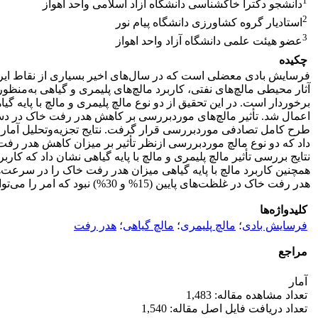
1
دانشجو دکترا خاکشناسی دانشگاه آزاد اسلامی واحد اهواز
2
استادیار گروه کشاورزی دانشگاه پیام نور
3
عضو هیئت علمی دانشگاه آزاد واحد اهواز
چکیده
فرسایش بادی معضلی است که در سال‌های اخیر بسیاری از نقاط ایران
آثار محیطی مالچ‌های نفتی، کاربرد مالچ‌های پلیمری و گیاهی به‌م
طرح کامل تصادفی موردبررسی قرار گرفت. نتایج تجزیه‌وتحلیل آماری 
داد که دو نوع مالچ موردبررسی ازنظر تأثیر بر میزان کاهش هدر رفت
همچنین کاربرد مالچ با پایه گیاهی میزان هدر رفت خاک را در سرعت‌ها
هدر رفت خاک در غلظت‌های پایین (15% و 30%) نبود که امر را می‌توان به متفاوت بودن اندازه توزیع ذرات خاک، میزان مواد آلی و نوع یون‌های موجود در خاک‌ها مرتبط دانست.
کلیدواژه‌ها
فرسایش بادی
؛
مالچ پلیمری
؛
مالچ گیاهی
؛
هدر رفت
مراجع
آمار
تعداد مشاهده مقاله: 1,483
تعداد دریافت فایل اصل مقاله: 1,540