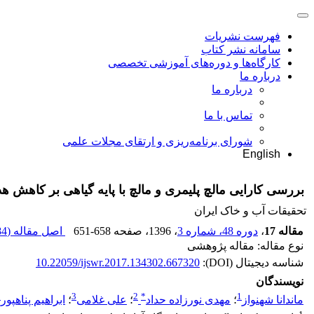
فهرست نشریات
سامانه نشر کتاب
کارگاه‌ها و دوره‌های آموزشی تخصصی
درباره ما
درباره ما
تماس با ما
شورای برنامه‌ریزی و ارتقای مجلات علمی
English
بررسی کارایی مالچ پلیمری و مالچ با پایه گیاهی بر کاهش
تحقیقات آب و خاک ایران
مقاله 17
،
دوره 48، شماره 3
، 1396
، صفحه
651-658
اصل مقاله (
 K
نوع مقاله: مقاله پژوهشی
شناسه دیجیتال (DOI):
10.22059/ijswr.2017.134302.667320
نویسندگان
3
3
2
*
1
ماندانا شهنواز
؛
مهدی نورزاده حداد
؛
علی غلامی
؛
ابراهیم پناهپور