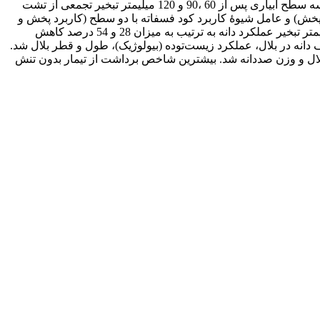
سه تکرار در مزرعۀ پژوهشی دانشگاه بوعلی‌سینا همدان در بهار و تابستان 1393 انجام گرفت. عامل تنش رطوبتی در کرت­های اصلی شامل سه سطح آبیاری پس از 60 ،90 و 120 میلی­متر تبخیر تجمعی از تشت
ورت پخش) و عامل شیوۀ کاربرد کود فسفاته با دو سطح (کاربرد پخش و
کاربرد نواری) به­صورت فاکتوریل قرار داده شدند. نتایج به‌دست‌آمده از تجزیۀ واریانس نشان داد، با افزایش شدت تنش از 60 به 90 و 120 میلی­متر تبخیر عملکرد دانه به ترتیب به میزان 28 و 54 درصد کاهش
انه در بلال، عملکرد زیست‌توده (بیولوژیک)، طول و قطر بلال شد.
بلال و وزن صددانه شد. بیشترین شاخص برداشت از تیمار بدون تنش