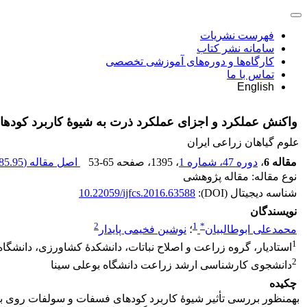
فهرست نشریات
سامانه نشر کتاب
کارگاه‌ها و دوره‌های آموزشی تخصصی
تماس با ما
English
واکنش عملکرد و اجزای عملکرد ذرت به شیوۀ کاربرد کود
علوم گیاهان زراعی ایران
مقاله 6
،
دوره 47، شماره 1
، 1395
، صفحه
53-65
اصل مقاله (
85.95 K
نوع مقاله: مقاله پژوهشی
شناسه دیجیتال (DOI):
10.22059/ijfcs.2016.63588
نویسندگان
2
1
*
محمدعلی ابوطالبیان
؛
نوشین فخیمی پایدار
1
استادیار، گروه زراعت و اصلاح نباتات، دانشکدۀ کشاورزی، دانشگاه
2
دانشجوی کارشناسی ارشد زراعت دانشگاه بوعلی سینا
چکیده
به­منظور بررسی تأثیر شیوۀ کاربرد کود­های فسفات و سولفات روی بر