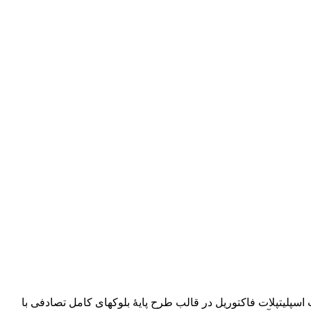
یت­پلات ­فاکتوریل در قالب طرح پایۀ بلوک­های کامل تصادفی با