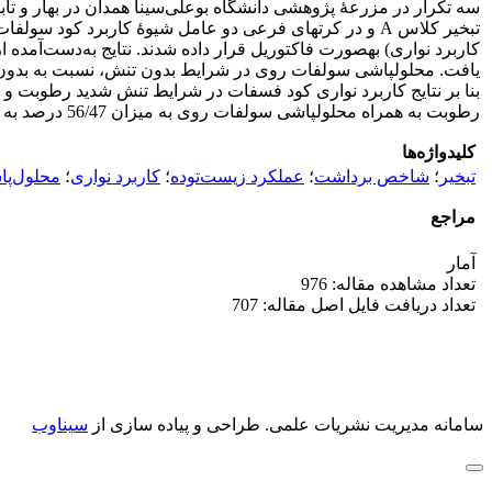
تبخیر کلاس A و در کرت­های فرعی دو عامل شیوۀ کاربرد ک
یافت. محلول­پاشی سولفات روی در شرایط بدون تنش، نسبت به بدون ک
بنا بر نتایج کاربرد نواری کود فسفات در شرایط تنش شدید رطوبت و
رطوبت به همراه محلول­پاشی سولفات روی به میزان 56/47 درصد به دست آمد.
کلیدواژه‌ها
تبخیر
؛
شاخص برداشت
؛
عملکرد زیست‌توده
؛
کاربرد نواری
؛
محلول‌پ
مراجع
آمار
تعداد مشاهده مقاله: 976
تعداد دریافت فایل اصل مقاله: 707
سامانه مدیریت نشریات علمی.
طراحی و پیاده سازی از
سیناوب