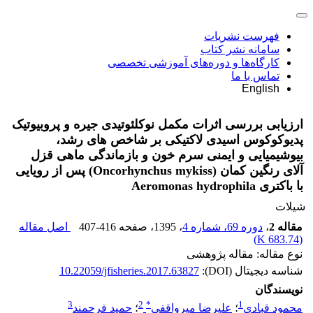
فهرست نشریات
سامانه نشر کتاب
کارگاه‌ها و دوره‌های آموزشی تخصصی
تماس با ما
English
ارزیابی بررسی اثرات مکمل نوکلئوتیدی جیره و پروبیوتیک
پدیوکوکوس اسیدی لاکتیکی بر شاخص های رشد،
بیوشیمیایی و ایمنی سرم خون و بازماندگی ماهی قزل
آلای رنگین کمان (Oncorhynchus mykiss) پس از رویایی
با باکتری Aeromonas hydrophila
شیلات
مقاله 2
،
دوره 69، شماره 4
، 1395
، صفحه
407-416
اصل مقاله
)
683.74 K
(
نوع مقاله: مقاله پژوهشی
شناسه دیجیتال (DOI):
10.22059/jfisheries.2017.63827
نویسندگان
3
2
*
1
محمود قبادی
؛
علیرضا میرواقفی
؛
حمید فرحمند