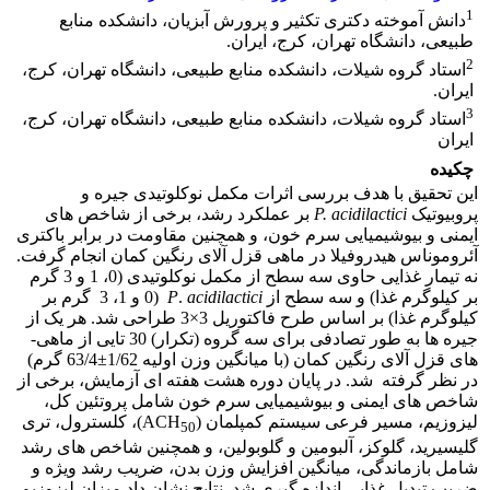
1
دانش آموخته دکتری تکثیر و پرورش آبزیان، دانشکده منابع
طبیعی، دانشگاه تهران، کرج، ایران.
2
استاد گروه شیلات، دانشکده منابع طبیعی، دانشگاه تهران، کرج،
ایران.
3
استاد گروه شیلات، دانشکده منابع طبیعی، دانشگاه تهران، کرج،
ایران
چکیده
این تحقیق با هدف بررسی اثرات مکمل نوکلوتیدی جیره و
پروبیوتیک
P. acidilactici
بر عملکرد رشد، برخی از شاخص­ های
ایمنی و بیوشیمیایی سرم خون، و همچنین مقاومت در برابر باکتری
آئروموناس هیدروفیلا در ماهی قزل آلای رنگین کمان انجام گرفت.
نه تیمار غذایی حاوی سه سطح از مکمل نوکلوتیدی (0، 1 و 3 گرم
بر کیلوگرم غذا) و سه سطح از
acidilactici
.
P
(0 و 1، 3 گرم بر
کیلوگرم غذا) بر اساس طرح فاکتوریل 3×3 طراحی شد. هر یک از
جیره­ ها به طور تصادفی برای سه گروه (تکرار) 30 تایی از ماهی­
های قزل آلای رنگین کمان (با میانگین وزن اولیه 1/62±63/4 گرم)
در نظر گرفته شد. در پایان دوره هشت هفته ­ای آزمایش، برخی از
شاخص­ های ایمنی و بیوشیمیایی سرم خون شامل پروتئین کل،
لیزوزیم، مسیر فرعی سیستم کمپلمان (ACH
)، کلسترول، تری
50
گلیسیرید، گلوکز، آلبومین و گلوبولین، و همچنین شاخص­ های رشد
شامل بازماندگی، میانگین افزایش وزن بدن، ضریب رشد ویژه و
ضریب تبدیل غذایی اندازه گیری شد. نتایج نشان داد میزان لیزوزیم