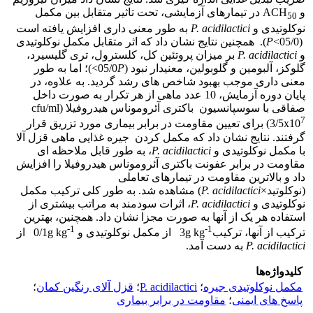
و ACH
در تیمارهای آزمایشی، تحت تاثیر متقابل بین مکمل
50
نوکلوتیدی و
P. acidilactici
به طور معنی داری افزایش یافته است
(05/0>
P
). همچنین نتایج نشان داد که اثر متقابل مکمل نوکلوتیدی
و
P. acidilactici
بر میزان پروتئین کل، کلسترول، تری­ گلیسیرد،
گلوکز، آلبومین و گلوبولین، معنی­دار نبود (05/0
P
>)؛ اما به ­طور
معنی­ داری موجب بهبود شاخص ­های رشد گردید. به­ علاوه، در
پایان دوره آزمایش، 10 عدد ماهی از هر تکرار به صورت داخل
صفاقی با سوسپانسیون باکتری آئروموناس هیدروفیلا (cfu/ml
7
3/5x10
) برای تعیین مقاومت در برابر بیماری مورد تزریق قرار
گرفتند. نتایج نشان داد که مکمل کردن جیره غذایی ماهی قزل آلا
با مکمل نوکلوتیدی و
P. acidilactici
، به­ طور قابل ملاحظه ­ای
مقاومت در برابر عفونت باکتری آئروموناس هیدروفیلا را افزایش
داد و بالاترین مقاومت در تیمارهای تعاملی
(نوکلوتید×
P. acidilactici
) مشاهده شد. به طور کلی ترکیب مکمل
نوکلوتیدی و
P. acidilactici
، اثرات سودمند به مراتب بیشتری از
استفاده هر یک از آن­ها به صورت مجزا نشان داد. همچنین، بهترین
-1
-1
ترکیب از آن­ها، ترکیب3g kg
از مکمل نوکلوتیدی و 0/1g kg
از
P. acidilactici
به ­دست آمد.
کلیدواژه‌ها
مکمل نوکلوتیدی جیره
؛
P. acidilactici
؛
قزل آلای رنگین کمان
؛
پاسخ های ایمنی
؛
مقاومت در برابر بیماری