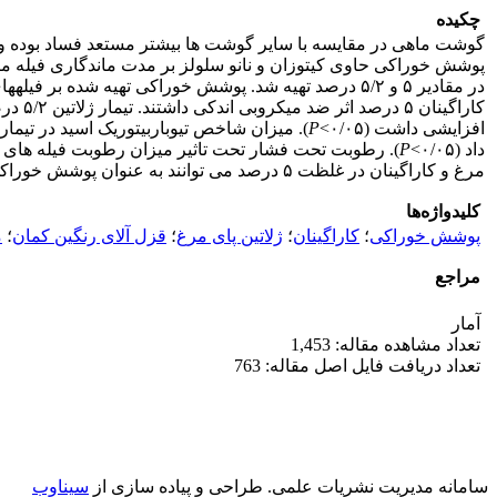
چکیده
گوشت ماهی در مقایسه با سایر گوشت­ ها بیشتر مستعد فساد بوده و 
پوشش خوراکی حاوی کیتوزان و نانو سلولز بر مدت ماندگاری فیله ماه
افزایشی داشت (۰/۰۵>
P
). میزان شاخص تیوباربیتوریک اسید در تیمار
داد (۰/۰۵>
P
). رطوبت تحت فشار تحت تاثیر میزان رطوبت فیله­ های قزل­ آل
مرغ و کاراگینان در غلظت ۵ درصد می­ توانند به­ عنوان پوشش خوراکی ماهی به کار گرفته شوند، اما خاصیت ضد میکروبی قابل توجهی ندارند.
کلیدواژه‌ها
پوشش خوراکی
؛
کاراگینان
؛
ژلاتین پای مرغ
؛
قزل آلای رنگین کمان
؛
م
مراجع
آمار
تعداد مشاهده مقاله: 1,453
تعداد دریافت فایل اصل مقاله: 763
سامانه مدیریت نشریات علمی.
طراحی و پیاده سازی از
سیناوب