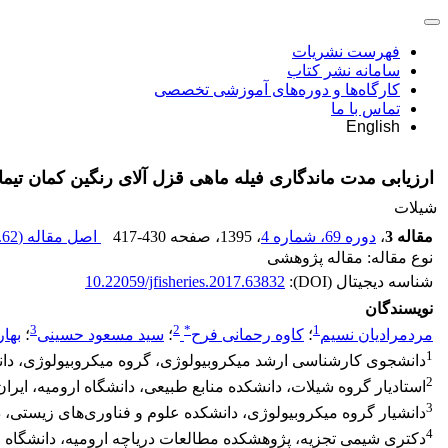
فهرست نشریات
سامانه نشر کتاب
کارگاه‌ها و دوره‌های آموزشی تخصصی
تماس با ما
English
ارزیابی مدت ماندگاری فیله ماهی قزل آلای رنگین کمان تی
شیلات
مقاله 3
،
دوره 69، شماره 4
، 1395
، صفحه
417-430
اصل مقاله (
62 K
نوع مقاله: مقاله پژوهشی
شناسه دیجیتال (DOI):
10.22059/jfisheries.2017.63832
نویسندگان
3
2
*
1
مردمرادیان نسیم
؛
کاوه رحمانی فرح
؛
سید مسعود حسینی
؛
بها
1
دانشجوی کارشناسی ارشد میکروبیولوژی، گروه میکروبیولوژی، دانش
2
استادیار گروه شیلات، دانشکده منابع طبیعی، دانشگاه ارومیه، ایران
3
دانشیار گروه میکروبیولوژی، دانشکده علوم و فناوری‌های زیستی، د
4
دکتری شیمی تجزیه، پژوهشکده مطالعات دریاچه ارومیه، دانشگاه ار