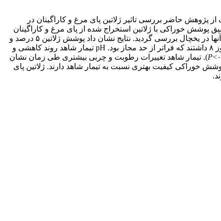
ز پژوهش حاضر بررسی تاثیر ژلاتین پای مرغ و کاراگینان در
یق پوشش خوراکی با ژلاتین استخراج شده از پای مرغ و کاراگینان
در مقادیر ۵ و ۵/۲ درصد تهیه شد. پوشش خوراکی تهیه شده بر فیله­های ماهی اسپری شد و کیفیت و ماندگاری آنها در طول ۱۶ روز نگهداری آنها در یخچال بررسی گردید. نتایج نشان داد پوشش ژلاتین ۵ درصد و
کاراگینان ۵ درصد اثر ضد میکروبی اندکی داشتند. تیمار ژلاتین ۵/۲ درصد بار باکتریایی (۰۴/۷) در روز ۱۲ و تیمار شاهد (۱۷/۷) Log cfu/g در روز ۸ داشتند که فراتر از حد مجاز بود. pH تیمار شاهد روند کاهشی و
P
). تیمار شاهد تغییرات رطوبت و چربی بیشتری طی زمان نشان
پوشش خوراکی کیفیت بهتری نسبت به تیمار شاهد دارند. ژلاتین پای