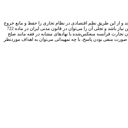
د و از این طریق نظم اقتصادی در نظام تجاری را حفظ و مانع خروج
مبادلات و روابط تجاری، از تعادل می‌شوند. در فقه امامیه نیز نهادهایی همچون صلح چنین کارکردی را دارد که می‌تواند پاسخ مناسبی برای این نیاز باشد و تجلی آن را می‌توان در قانون مدنی ایران در ماده 722
می‌توان به ظرفیت نهادهایی نظیر وقف و زکات نیز در این زمینه اشاره کرد. در این تحقیق نهاد میانجیگری که در ماده 35 قانون تجارت فرانسه منعکس‌شده با نهادهای مشابه در فقه مانند صلح
در صورت منفی بودن پاسخ، با چه تمهیداتی می‌توان به اهداف موردنظر