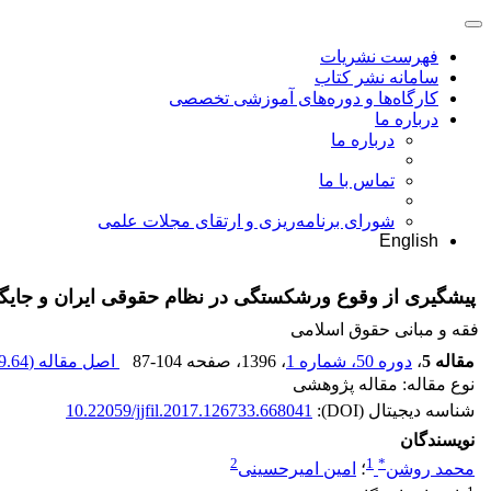
فهرست نشریات
سامانه نشر کتاب
کارگاه‌ها و دوره‌های آموزشی تخصصی
درباره ما
درباره ما
تماس با ما
شورای برنامه‌ریزی و ارتقای مجلات علمی
English
پیشگیری از وقوع ورشکستگی در نظام حقوقی ایران و جایگاه
فقه و مبانی حقوق اسلامی
مقاله 5
،
دوره 50، شماره 1
، 1396
، صفحه
87-104
اصل مقاله (
.64 K
نوع مقاله: مقاله پژوهشی
شناسه دیجیتال (DOI):
10.22059/jjfil.2017.126733.668041
نویسندگان
2
1
*
محمد روشن
؛
امین امیرحسینی