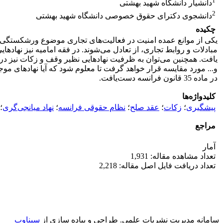
1
دانشیار دانشگاه شهید بهشتی
2
دانشجوی دکترای حقوق خصوصی دانشگاه شهید بهشتی
چکیده
یکی از موانع عمده امنیت در فعالیت‌های تجاری موضوع ورشکستگی اس
و... مورد مقایسه قرار خواهد گرفت تا معلوم شود که آیا نهادهای موج
در ماده 35 قانون فرانسه دست‌یافت.
کلیدواژه‌ها
پیشگیری
؛
زکات
؛
عقد صلح
؛
نظام حقوقی فرانسه
؛
نهاد میانجی‌گری
؛
مراجع
آمار
تعداد مشاهده مقاله: 1,931
تعداد دریافت فایل اصل مقاله: 2,218
سامانه مدیریت نشریات علمی.
طراحی و پیاده سازی از
سیناوب