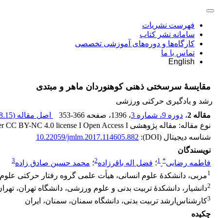
فهرست نشریات
سامانه نشر کتاب
کارگاه‌ها و دوره‌های آموزشی تخصصی
تماس با ما
English
مقایسۀ سرسختی ذهنی کوهنوردان ماهر و مبتدی
رشد و یادگیری حرکتی ورزشی
مقاله 2
،
دوره 9، شماره 3
، 1396
، صفحه
353-366
اصل مقاله (
.15 K
نوع مقاله: مقاله پژوهشی Released under CC BY-NC 4.0 license I Open Access I
شناسه دیجیتال (DOI):
10.22059/jmlm.2017.114605.882
نویسندگان
3
2
1
*
فاطمه رضایی
؛
فضل اله باقرزاده
؛
محمد حسین صادق زاده
1
مربی، دانشکدۀ علوم انسانی، هیأت علمی گروه رفتار حرکتی علوم
2
دانشیار، دانشکدۀ تربیت بدنی و علوم ورزشی، دانشگاه تهران، تهران
3
کارشناس‌ارشد تربیت بدنی، دانشگاه سمنان، سمنان، ایران
چکیده