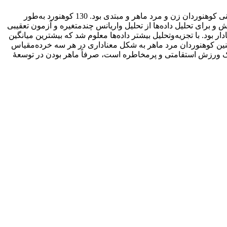
سرسختی ذهنی، عبارت‌ است از توانایی افزایش جریان انرژی مثبت هنگام مواجهه با سختی‌ها. هدف از پژوهش حاضر مقایسۀ سرسختی ذهنی کوهنوردان زن و مرد ماهر و مبتدی بود. 130 کوهنورد به‌طور
برای تحلیل داده‌ها از تحلیل واریانس چندمتغیره و آزمون تعقیبی
بحر معنا‌دار بود. با تجزیه‌وتحلیل بیشتر داده‌ها معلوم شد که بیشترین میانگین
نین کوهنوردان مرد ماهر به شکل معنا‌داری در هر سه خرده‌مقیاس
ه یک ورزش استقامتی و پرمخاطره است، صرفاً ماهر بودن در توسعۀ