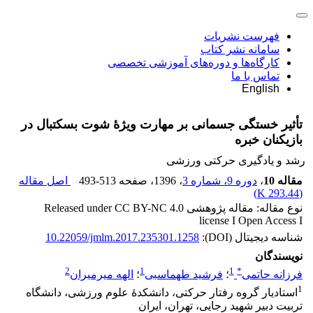
فهرست نشریات
سامانه نشر کتاب
کارگاه‌ها و دوره‌های آموزشی تخصصی
تماس با ما
English
تأثیر خستگی جسمانی بر مهارت ویژۀ شوت بسکتبال در
بازیکنان خبره
رشد و یادگیری حرکتی ورزشی
مقاله 10
،
دوره 9، شماره 3
، 1396
، صفحه
493-513
اصل مقاله
)
293.44 K
(
نوع مقاله: مقاله پژوهشی Released under CC BY-NC 4.0
license I Open Access I
شناسه دیجیتال (DOI):
10.22059/jmlm.2017.235301.1258
نویسندگان
2
1
1
*
فرزانه حاتمی
؛
فرشید طهماسبی
؛
الهه میرمیران
1
استادیار گروه رفتار حرکتی، دانشکدۀ علوم ورزشی، دانشگاه
تربیت دبیر شهید رجایی، تهران، ایران