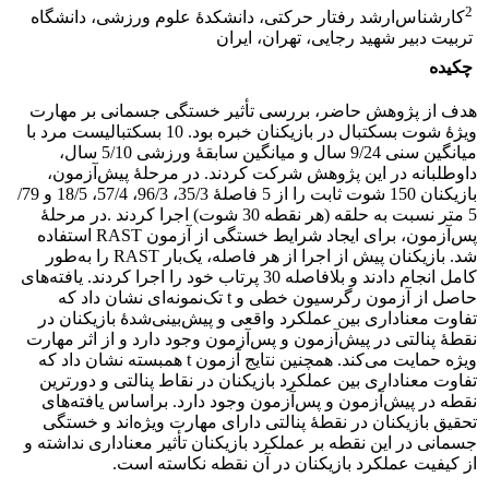
2
کارشناس‌ارشد رفتار حرکتی، دانشکدۀ علوم ورزشی، دانشگاه
تربیت دبیر شهید رجایی، تهران، ایران
چکیده
هدف از پژوهش حاضر، بررسی تأثیر خستگی جسمانی بر مهارت
ویژۀ شوت بسکتبال در بازیکنان خبره بود. 10 بسکتبالیست مرد با
میانگین سنی 9/24 سال و میانگین سابقۀ ورزشی 5/10 سال،
داوطلبانه در این پژوهش شرکت کردند. در مرحلۀ پیش‌آزمون،
بازیکنان 150 شوت ثابت را از 5 فاصلۀ 35/3، 96/3، 57/4، 18/5 و 79/
5 متر نسبت به حلقه (هر نقطه 30 شوت) اجرا کردند .در مرحلۀ
پس‌آزمون، برای ایجاد شرایط خستگی از آزمون RAST استفاده
شد. بازیکنان پیش از اجرا از هر فاصله، یک‌بار RAST را به‌طور
کامل انجام دادند و بلافاصله 30 پرتاب خود را اجرا کردند. یافته‌های
حاصل از آزمون رگرسیون خطی و t تک‌نمونه‌ای نشان داد که
تفاوت معناداری بین عملکرد واقعی و پیش‌بینی‌شدۀ بازیکنان در
نقطۀ پنالتی در پیش‌آزمون و پس‌آزمون وجود دارد و از اثر مهارت
ویژه حمایت می‌کند. همچنین نتایج آزمون t همبسته نشان داد که
تفاوت معناداری بین عملکرد بازیکنان در نقاط پنالتی و دورترین
نقطه در پیش‌آزمون و پس‌آزمون وجود دارد. براساس یافته‌های
تحقیق بازیکنان در نقطۀ پنالتی دارای مهارت ویژه‌اند و خستگی
جسمانی در این نقطه بر عملکرد بازیکنان تأثیر معناداری نداشته و
از کیفیت عملکرد بازیکنان در آن نقطه نکاسته است.