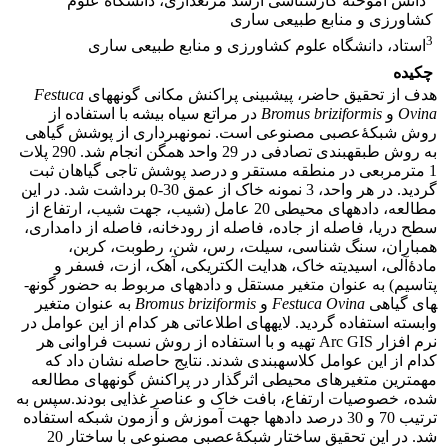
دانش آموختۀ کارشناسی ارشد مرتعداری، دانشگاه علوم
کشاورزی و منابع طبیعی ساری
3
استاد، دانشگاه علوم کشاورزی و منابع طبیعی ساری
چکیده
هدف از تحقیق حاضر، پیش­بینی پراکنش مکانی گونه­های
Festuca
Ovina
و ­
Bromus briziformis
در مراتع سیاه بیشه با استفاده از
روش شبکۀعصبی مصنوعی است. نمونه­برداری از پوشش گیاهی
به روش طبقه­بندی تصادفی در 29 واحد ­همگن انجام شد. 290 پلات
1 مترمربعی در منطقه مستقر و درصد پوشش تاجی گیاهان ثبت
گردید. در هر واحد، 3 نمونه خاک از عمق 30-0 برداشت شد. در این
مطالعه، داده­های محیطی 20 عامل (شیب، جهت شیب، ارتفاع از
سطح دریا، فاصله از جاده، فاصله از رودخانه، فاصله از دامداری،
همباران، سنگ شناسی، سیلت، رس، شن، رطوبت، کربن،
مادۀآلی، اسیدیته خاک، هدایت الکتریکی، آهک، ازت، فسفر و
پتاسیم) به عنوان متغیر مستقل و داده­های مربوط به حضور گونه­
های گیاهی
Festuca Ovina
و ­
Bromus briziformis
به عنوان متغیر
وابسته استفاده گردید. لایه­های اطلاعاتی هر کدام از این عوامل در
نرم افزار Arc GIS تهیه و با استفاده از روش نسبت فراوانی هر
کدام از این عوامل کلاسه­بندی شدند. نتایج حاصله نشان داد که
مهم­ترین متغیرهای محیطی اثرگذار در پراکنش گونه­های مطالعه
شده، خصوصیات ارتفاع، بافت خاک و عناصر غذایی بودند.سپس به
ترتیب 70 و 30 درصد داده­ها جهت آموزش و آزمون شبکه استفاده
شد. در این تحقیق ساختار شبکۀعصبی­ مصنوعی با ساختار 20