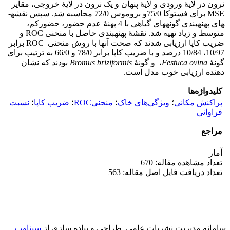
نرون در لایۀ ورودی و لایۀ پنهان و یک نرون در لایۀ خروجی، مقایر
MSE برای فستوکا 75/0و بروموس 72/0 محاسبه شد. سپس نقشه­
های پهنه­بندی گونه­های گیاهی با 4 پهنۀ عدم حضور، حضورکم،
متوسط و زیاد تهیه شد. نقشۀ پهنه­بندی حاصل با منحنی ROC و
ضریب کاپا ارزیابی شدند که صحت آن­ها با روش منحنی ROC برابر
10/97، 10/84 درصد و با ضریب کاپا برابر 78/0 و 66/0 به ترتیب برای
گونۀ
Festuca ovina
، و گونۀ
Bromus briziformis
بودند که نشان
دهندة ارزیابی خوب مدل است.
کلیدواژه‌ها
پراکنش مکانی
؛
ویژگی‌های خاک
؛
منحنیROC
؛
ضریب کاپا
؛
نسبت
فراوانی
مراجع
آمار
تعداد مشاهده مقاله: 670
تعداد دریافت فایل اصل مقاله: 563
سامانه مدیریت نشریات علمی.
طراحی و پیاده سازی از
سیناوب