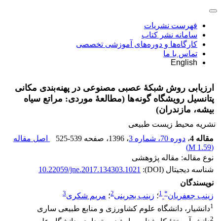
فهرست نشریات
سامانه نشر کتاب
کارگاه‌ها و دوره‌های آموزشی تخصصی
تماس با ما
English
ارزیابی روش شبکۀ عصبی مصنوعی در پهنه‌بندی مکانی
پتانسیل رویشگاه گونه‌ها (مطالعۀ موردی: مراتع سیاه
بیشه، مازندران)
نشریه محیط زیست طبیعی
مقاله 4
،
دوره 70، شماره 3
، 1396
، صفحه
525-539
اصل مقاله
)
1.59 M
(
نوع مقاله: مقاله پژوهشی
شناسه دیجیتال (DOI):
10.22059/jne.2017.134303.1021
نویسندگان
3
2
1
*
زینب جعفریان
؛
زینب بحرینی
؛
مریم شکری
1
دانشیار، دانشگاه علوم کشاورزی و منابع طبیعی ساری
2