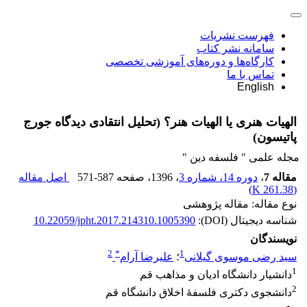
فهرست نشریات
سامانه نشر کتاب
کارگاه‌ها و دوره‌های آموزشی تخصصی
تماس با ما
English
الهیات هنری یا الهیات هنر؟ (تحلیل انتقادی دیدگاه جورج
پاتیسون)
مجله علمی " فلسفه دین "
مقاله 7
،
دوره 14، شماره 3
، 1396
، صفحه
571-587
اصل مقاله
)
261.38 K
(
نوع مقاله: مقاله پژوهشی
شناسه دیجیتال (DOI):
10.22059/jpht.2017.214310.1005390
نویسندگان
2
*
1
سید رضی موسوی گیلانی
؛
علیرضا آرام
1
دانشیار دانشگاه ادیان و مذاهب قم
2
دانشجوی دکتری فلسفۀ اخلاق دانشگاه قم