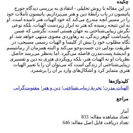
چکیده
در این مقاله با روش تحلیلی - انتقادی به بررسی دیدگاه جورج
پاتیسون در باب رابطۀ دین و هنر می‌پردازیم. پاتیسون تأملات خود
را در مسیر آنچه مندرج می‌کند که خود الهیات هنر نامیده است. او
به این نتیجه رسیده که هنر نه ابراز زیردست الهیات، بلکه نوعی
نگرش زیبایی‌شناختی به جهان هستی است، نگرشی که ضمن
پاسداشت گوهر زندگی، به رهاوردی معنوی منتهی خواهد شد. او
نگاه مطلوب خود را بیش از کلیسا و الهیات رسمی مسیحی، در
طریقت بودایی ذن جست‌وجو می‌کند و البته همزمان از رمانتیسم
و اندیشۀ پست‌مدرن فاصله می‌گیرد. اما به‌نظر می‌رسد حاصل
نظریات او نه الهیات هنر، بلکه رویکردی هنری به دین و تفسیری
زیبایی‌شناختی از زندگی است که می‌توان آن‌ را با تعبیر الهیات
هنری متمایز کرد و اشکال‌های وارد بر آن ‌را برشمرد.
کلیدواژه‌ها
الهیات مدرن
؛
تجربۀ زیبایی‌شناختی
؛
دین و هنر
؛
معنویت‌گرایی
مراجع
آمار
تعداد مشاهده مقاله: 833
تعداد دریافت فایل اصل مقاله: 646