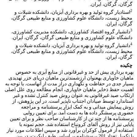
گرگان، گرگان، ایران.
2
استادیار گروه تولید و بهره برداری آبزیان، دانشکده شیلات و
محیط زیست، دانشگاه علوم کشاورزی و منابع طبیعی گرگان،
گرگان، ایران.
3
دانشیار گروه اقتصاد کشاورزی، دانشکده مدیریت کشاورزی،
دانشگاه علوم کشاورزی و منابع طبیعی گرگان، گرگان، ایران.
4
دانشیار گروه تولید و بهره برداری آبزیان، دانشکده شیلات و
محیط زیست، دانشگاه علوم کشاورزی و منابع طبیعی گرگان،
گرگان، ایران.
چکیده
بهره ­برداری بیش از حد و غیرقانونی از منابع آبزی به ­خصوص
ماهیان خاویاری به­عنوان ارزشمندترین ماهیان دریای خزر تهدیدی
بسیار جدی در حفاظت و نگهداری دراز مدت از آنهاست. با توجه به
اهمیت حفظ ذخایر ماهیان خاویاری، انجام مطالعه روی علل اصلی
ارتکاب صید غیرقانونی به­ عنوان روش صید کنترل نشده و غیر
استاندارد توسط صیادان اجتناب ناپذیر است. در این پژوهش، از
روش پیمایش میدانی و به کمک ابزار پرسشنامه و مراجعه
حضوری پرسشگر داده­ ها به ­دست آمد. برای تعیین روایی
پرسشنامه­ ها از چند تن از کارشناسان صاحب نظر و برای تعیین
پایایی نیز از روش آلفای کرونباخ استفاده شد. حجم نمونه با
استفاده از فرمول کوکران برآورد شد و سپس اطلاعات مورد نیاز
با تکمیل تعداد 201 پرسشنامه بر اساس طیف لیکرت، در بین