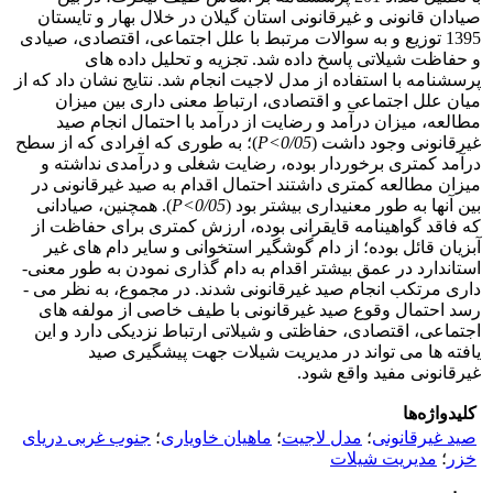
صیادان قانونی و غیرقانونی استان گیلان در خلال بهار و تایستان
1395 توزیع و به سوالات مرتبط با علل اجتماعی، اقتصادی، صیادی
و حفاظت شیلاتی پاسخ داده شد. تجزیه و تحلیل داده­ های
پرسشنامه با استفاده از مدل لاجیت انجام شد. نتایج نشان داد که از
میان علل اجتماعی و اقتصادی، ارتباط معنی ­داری بین میزان
مطالعه، میزان درآمد و رضایت از درآمد با احتمال انجام صید
غیرقانونی وجود داشت (
0/05>P
)؛ به ­طوری که افرادی که از سطح
درآمد کمتری برخوردار بوده، رضایت شغلی و درآمدی نداشته و
میزان مطالعه کمتری داشتند احتمال اقدام به صید غیرقانونی در
بین آنها به طور معنی­داری بیشتر بود (
0/05>P
). همچنین، صیادانی
که فاقد گواهینامه قایقرانی بوده، ارزش کمتری برای حفاظت از
آبزیان قائل بوده؛ از دام گوشگیر استخوانی و سایر دام ­های غیر
استاندارد در عمق بیشتر اقدام به دام­ گذاری نمودن به طور معنی­
داری مرتکب انجام صید غیرقانونی شدند. در مجموع، به ­نظر می ­
رسد احتمال وقوع صید غیرقانونی با طیف خاصی از مولفه ­های
اجتماعی، اقتصادی، حفاظتی و شیلاتی ارتباط نزدیکی دارد و این
یافته ­ها می­ تواند در مدیریت شیلات جهت پیشگیری صید
غیرقانونی مفید واقع شود.
کلیدواژه‌ها
صید غیرقانونی
؛
مدل لاجیت
؛
ماهیان خاویاری
؛
جنوب غربی دریای
خزر
؛
مدیریت شیلات