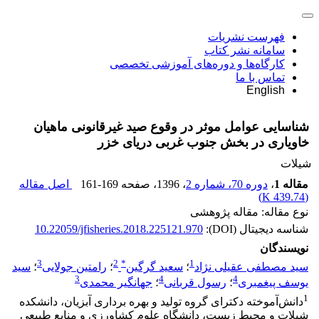
فهرست نشریات
سامانه نشر کتاب
کارگاه‌ها و دوره‌های آموزشی تخصصی
تماس با ما
English
شناسایی عوامل موثر در وقوع صید غیرقانونی ماهیان
خاویاری در بخش جنوب غربی دریای خزر
شیلات
مقاله 1
،
دوره 70، شماره 2
، 1396
، صفحه
161-169
اصل مقاله
)
439.74 K
(
نوع مقاله: مقاله پژوهشی
شناسه دیجیتال (DOI):
10.22059/jfisheries.2018.225121.970
نویسندگان
3
2
*
1
سید مصطفی عقیلی نژاد
؛
سعید گرگین
؛
رامتین جولایی
؛
سید
3
4
4
یوسف پیغمبری
؛
رسول قربانی
؛
جهانگیر محمدی
1
دانش‌آموخته دکترای گروه تولید و بهره برداری آبزیان، دانشکده
شیلات و محیط زیست، دانشگاه علوم کشاورزی و منابع طبیعی